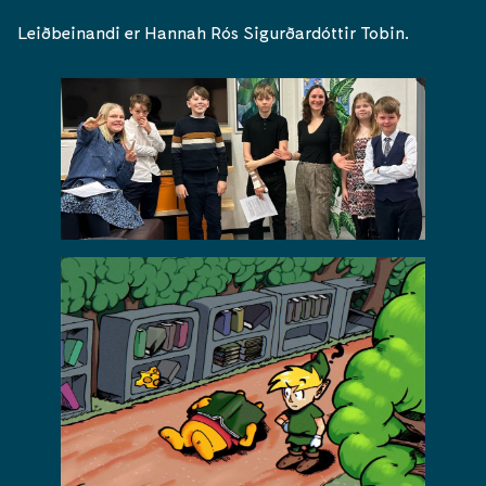
Leiðbeinandi er Hannah Rós Sigurðardóttir Tobin.