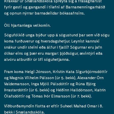
Krakkar úr Snælandsskóla spreyta sig á frásagnarlist
fyrir gesti og gangandi í tilefni af Barnamenningarhátíð
og opnun nýrrar barnadeildar bókasafnsins.
Öll hjartanlega velkomin.
Sögufólkið unga býður upp á sögustund þar sem við sögu
koma furðuverur og hversdagshetjur. Leynist kannski
snákur undir steini eða álfur í fjalli? Sögurnar eru jafn
ólíkar eins og þær eru margar: þjóðsögur, ævintýri eða
alvöru atburðir úr lífi söguhetjanna.
Fram koma Helgi Jónsson, Kristín Kata Sigurbjörnsdóttir
og Magnús Vilhelm Pálsson (úr 5. bekk), Alexander Örn
Valdemarsson, Inga Mjöll Pálsdóttir og Rúna Björg
Þrastardóttir (úr 6. bekk) og Héðinn Halldórsson, Katrín
Ólafsdóttir og Tómas Þór Elmarsson (úr 7. bekk).
Viðburðamyndin flotta er eftir Suheel Mahad Omar í 8.
bekk í Snælandsskóla.