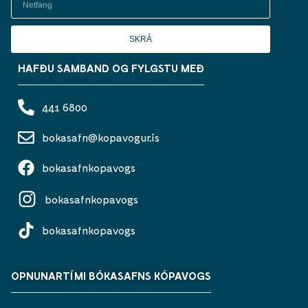
SKRÁ
HAFÐU SAMBAND OG FYLGSTU MEÐ
441 6800
bokasafn@kopavogur.is
bokasafnkopavogs
bokasafnkopavogs
bokasafnkopavogs
OPNUNARTÍMI BÓKASAFNS KÓPAVOGS