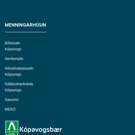
MENNINGARHÚSIN
Bókasafn
Kópavogs
Gerðarsafn
Héraðsskjalasafn
Kópavogs
Náttúrufræðistofa
Kópavogs
Salurinn
MEKÓ