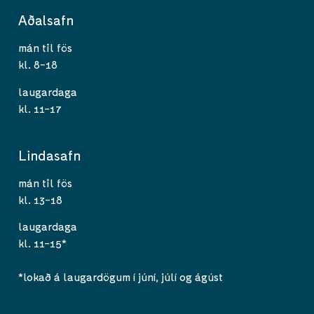
Aðalsafn
mán til fös
kl. 8-18
laugardaga
kl. 11-17
Lindasafn
mán til fös
kl. 13-18
laugardaga
kl. 11-15*
*lokað á laugardögum í júní, júlí og ágúst