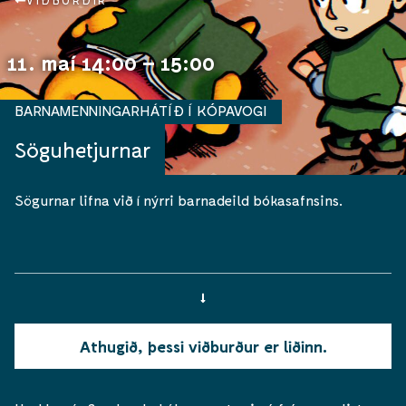
VIÐBURÐIR
11. maí 14:00 – 15:00
BARNAMENNINGARHÁTÍÐ Í KÓPAVOGI
Söguhetjurnar
Sögurnar lifna við í nýrri barnadeild bókasafnsins.
Athugið, þessi viðburður er liðinn.