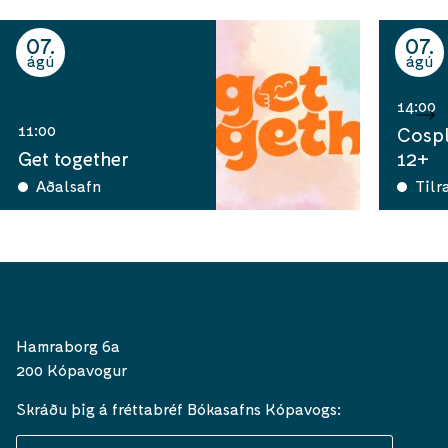
07
07
ágú
ágú
14:00
11:00
Cospl
Get together
12+
Aðalsafn
Tilr
Hamraborg 6a
200 Kópavogur
Skráðu þig á fréttabréf Bókasafns Kópavogs: