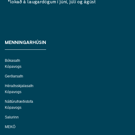
*lokað á laugardögum í júní, júlí og ágúst
MENNINGARHÚSIN
Bókasafn
Kópavogs
Gerðarsafn
Héraðsskjalasafn
Kópavogs
Náttúrufræðistofa
Kópavogs
Salurinn
MEKÓ