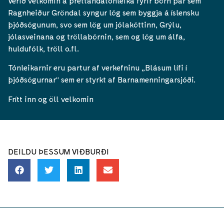
Verið velkomin á þrettándatónleika fyrir börn þar sem
Ragnheiður Gröndal syngur lög sem byggja á íslensku
þjóðsögunum, svo sem lög um jólaköttinn, Grýlu,
jólasveinana og tröllabörnin, sem og lög um álfa,
huldufólk, tröll o.fl.
Tónleikarnir eru partur af verkefninu ,,Blásum lífi í
þjóðsögurnar“ sem er styrkt af Barnamenningarsjóði.
Frítt inn og öll velkomin
DEILDU ÞESSUM VIÐBURÐI