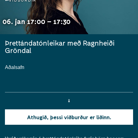
VIÐBURÐIR
06. jan 17:00 – 17:30
Þrettándatónleikar með Ragnheiði
Gröndal
Aðalsafn
Athugið, þessi viðburður er liðinn.