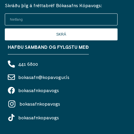
Skráðu þig á fréttabréf Bókasafns Kópavogs:
SKRÁ
HAFÐU SAMBAND OG FYLGSTU MEÐ
441 6800
bokasafn@kopavogur.is
bokasafnkopavogs
bokasafnkopavogs
bokasafnkopavogs