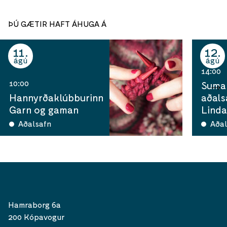
ÞÚ GÆTIR HAFT ÁHUGA Á
11
12
ágú
ágú
14:00
10:00
Sumar
Hannyrðaklúbburinn
aðals
Garn og gaman
Linda
Aðalsafn
Aðal
Hamraborg 6a
200 Kópavogur