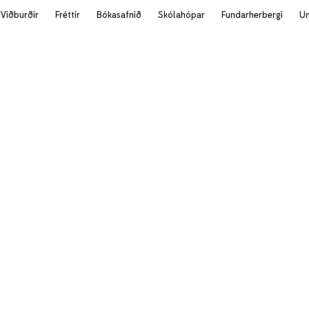
Viðburðir
Fréttir
Bókasafnið
Skólahópar
Fundarherbergi
U