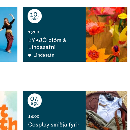
10
okt
13:00
ÞYKJÓ blóm á
Lindasafni
Lindasafn
07
ágú
14:00
Cosplay smiðja fyrir