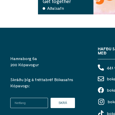
Get together
Aðalsafn
HAFÐU 
MEÐ
Hamraborg 6a
200 Kópavogur
441
bok
Skráðu þig á fréttabréf Bókasafns
Kópavogs:
bok
bok
SKRÁ
bok