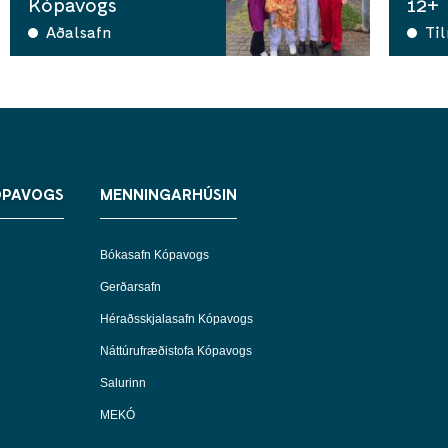
Kópavogs
12+
Aðalsafn
Ti
ÓPAVOGS
MENNINGARHÚSIN
Bókasafn Kópavogs
Gerðarsafn
Héraðsskjalasafn Kópavogs
Náttúrufræðistofa Kópavogs
Salurinn
MEKÓ