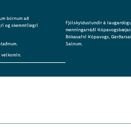
num börnum að
Fjölskyldustundir á laugardögum
ri og skemmtilegri
menningarráði Kópavogsbæjar. V
Bókasafni Kópavogs, Gerðarsaf
 staðnum.
Salnum.
 velkomin.