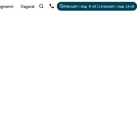
ngmenni
Dagatal
Aðalsafn í dag: 8-18 | Lindasafn í dag: 13-18