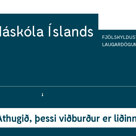
Háskóla Íslands
FJÖLSKYLDUS
LAUGARDÖGU
Athugið, þessi viðburður er liðinn