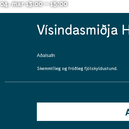
04. mar 13:00 – 15:00
Vísindasmiðja 
Aðalsafn
Skemmtileg og fróðleg fjölskyldustund.