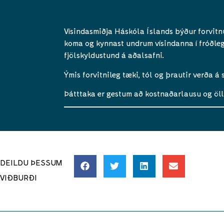
Vísindasmiðja Háskóla Íslands býður forvit
koma og kynnast undrum vísindanna í fróðleg
fjölskyldustund á aðalsafni.
Ýmis forvitnileg tæki, tól og þrautir verða á
Þátttaka er gestum að kostnaðarlausu og öll
DEILDU ÞESSUM
VIÐBURÐI