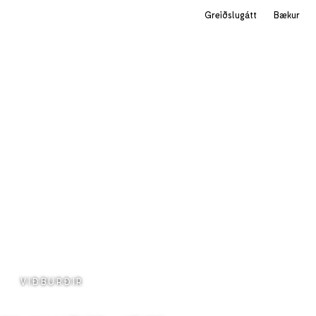
Greiðslugátt
Bækur
VIÐBURÐIR