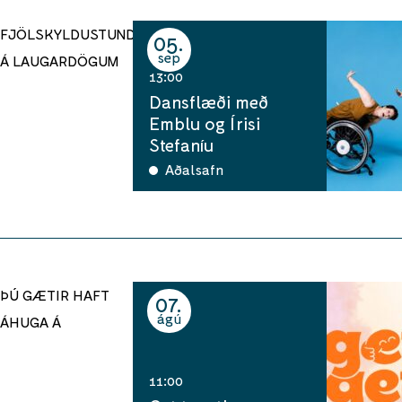
FJÖLSKYLDUSTUNDIR
05
sep
Á LAUGARDÖGUM
13:00
Dansflæði með
Emblu og Írisi
Stefaníu
Aðalsafn
ÞÚ GÆTIR HAFT
07
ágú
ÁHUGA Á
11:00