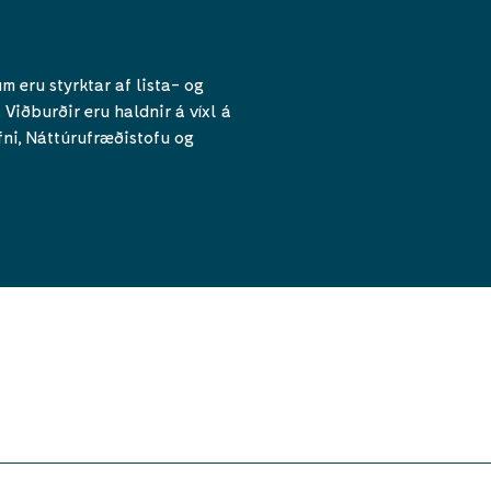
 eru styrktar af lista- og
iðburðir eru haldnir á víxl á
ni, Náttúrufræðistofu og