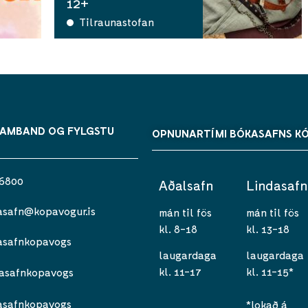
12+
Tilraunastofan
SAMBAND OG FYLGSTU
OPNUNARTÍMI BÓKASAFNS K
 6800
Aðalsafn
Lindasafn
asafn@kopavogur.is
mán til fös
mán til fös
kl. 8-18
kl. 13-18
asafnkopavogs
laugardaga
laugardaga
kl. 11-17
kl. 11-15*
asafnkopavogs
asafnkopavogs
*lokað á