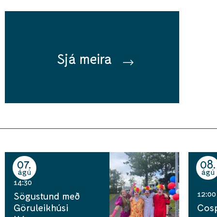
Sjá meira
07
08
ágú
ágú
14:30
12:00
Sögustund með
Göruleikhúsi
Cosp