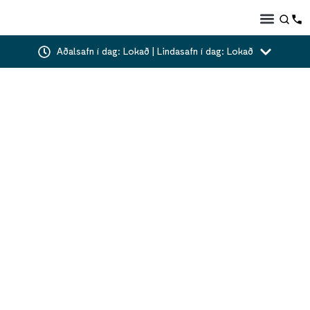
Aðalsafn í dag: Lokað | Lindasafn í dag: Lokað