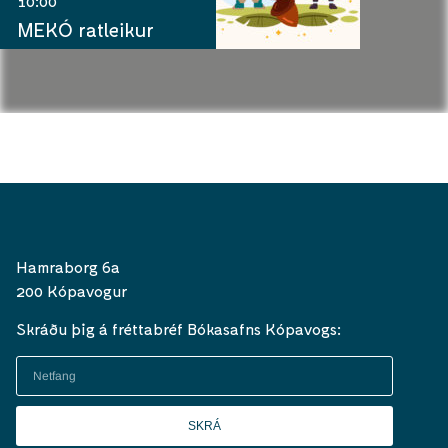
10:00
MEKÓ ratleikur
Hamraborg 6a
200 Kópavogur
Skráðu þig á fréttabréf Bókasafns Kópavogs:
SKRÁ