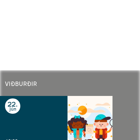
MEKÓ CREW
VIÐBURÐIR
22
jún