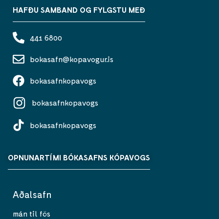
HAFÐU SAMBAND OG FYLGSTU MEÐ
441 6800
bokasafn@kopavogur.is
bokasafnkopavogs
bokasafnkopavogs
bokasafnkopavogs
OPNUNARTÍMI BÓKASAFNS KÓPAVOGS
Aðalsafn
mán til fös