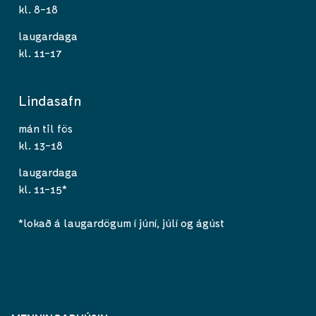
kl. 8-18
laugardaga
kl. 11-17
Lindasafn
mán til fös
kl. 13-18
laugardaga
kl. 11-15*
*lokað á laugardögum í júní, júlí og ágúst