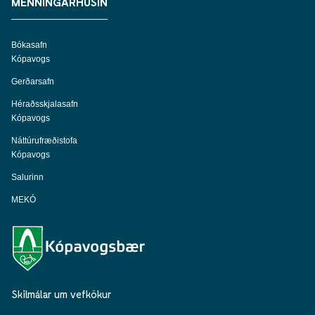
MENNINGARHÚSIN
Bókasafn
Kópavogs
Gerðarsafn
Héraðsskjalasafn
Kópavogs
Náttúrufræðistofa
Kópavogs
Salurinn
MEKÓ
Skilmálar um vefkökur