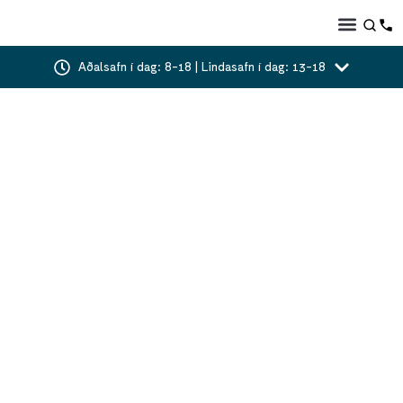
Aðalsafn í dag: 8-18 | Lindasafn í dag: 13-18