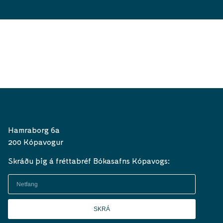
Hamraborg 6a
200 Kópavogur
Skráðu þig á fréttabréf Bókasafns Kópavogs:
SKRÁ