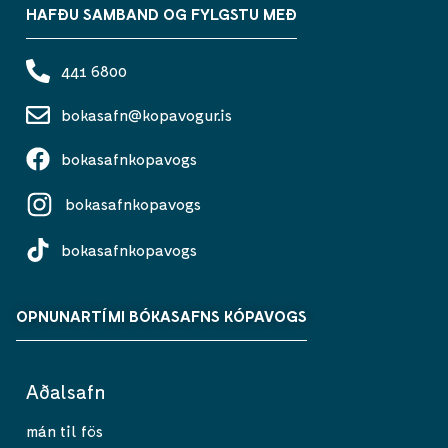
HAFÐU SAMBAND OG FYLGSTU MEÐ
441 6800
bokasafn@kopavogur.is
bokasafnkopavogs
bokasafnkopavogs
bokasafnkopavogs
OPNUNARTÍMI BÓKASAFNS KÓPAVOGS
Aðalsafn
mán til fös