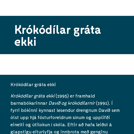
Krókódílar gráta
ekki
Krókódílar gráta ekki
Krókódílar gráta ekki
(1995) er framhald
barnabókarinnar
Davíð og krókódílarnir
(1991). Í
fyrri bókinni kynnast lesendur drengnum Davíð sem
ólst upp hjá fósturforeldrum sínum og upplifði
einelti og útilokun í skóla. Eftir að hafa leiðst á
glapstigu eiturlyfja og innbrota með genginu