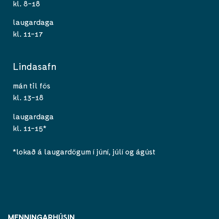
kl. 8-18
laugardaga
kl. 11-17
Lindasafn
mán til fös
kl. 13-18
laugardaga
kl. 11-15*
*lokað á laugardögum í júní, júlí og ágúst
MENNINGARHÚSIN