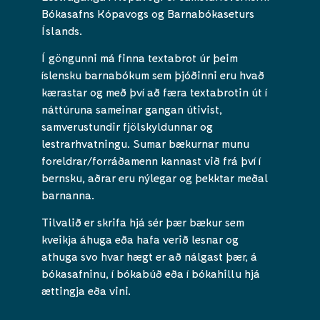
Bókasafns Kópavogs og Barnabókaseturs
Íslands.
Í göngunni má finna textabrot úr þeim
íslensku barnabókum sem þjóðinni eru hvað
kærastar og með því að færa textabrotin út í
náttúruna sameinar gangan útivist,
samverustundir fjölskyldunnar og
lestrarhvatningu. Sumar bækurnar munu
foreldrar/forráðamenn kannast við frá því í
bernsku, aðrar eru nýlegar og þekktar meðal
barnanna.
Tilvalið er skrifa hjá sér þær bækur sem
kveikja áhuga eða hafa verið lesnar og
athuga svo hvar hægt er að nálgast þær, á
bókasafninu, í bókabúð eða í bókahillu hjá
ættingja eða vini.