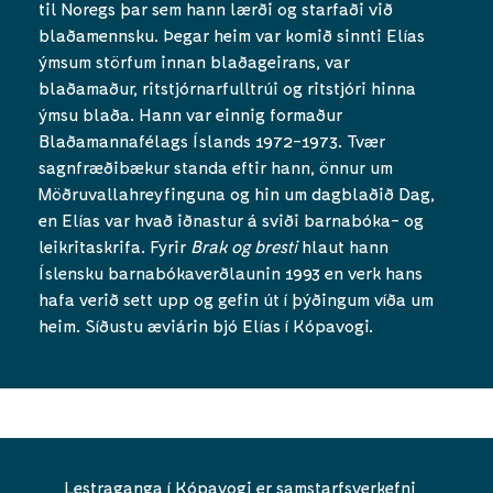
til Noregs þar sem hann lærði og starfaði við
blaðamennsku. Þegar heim var komið sinnti Elías
ýmsum störfum innan blaðageirans, var
blaðamaður, ritstjórnarfulltrúi og ritstjóri hinna
ýmsu blaða. Hann var einnig formaður
Blaðamannafélags Íslands 1972-1973. Tvær
sagnfræðibækur standa eftir hann, önnur um
Möðruvallahreyfinguna og hin um dagblaðið Dag,
en Elías var hvað iðnastur á sviði barnabóka- og
leikritaskrifa. Fyrir
Brak og bresti
hlaut hann
Íslensku barnabókaverðlaunin 1993 en verk hans
hafa verið sett upp og gefin út í þýðingum víða um
heim. Síðustu æviárin bjó Elías í Kópavogi.
Lestraganga í Kópavogi er samstarfsverkefni