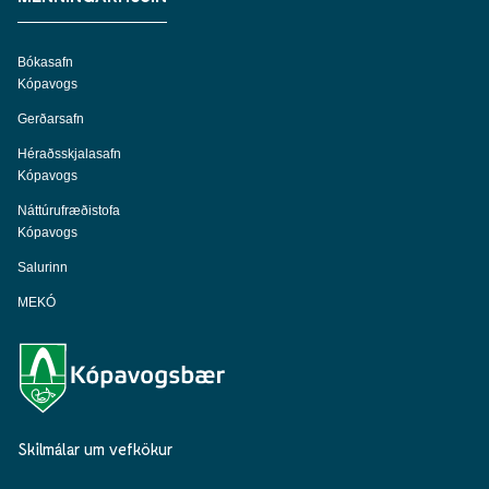
Bókasafn
Kópavogs
Gerðarsafn
Héraðsskjalasafn
Kópavogs
Náttúrufræðistofa
Kópavogs
Salurinn
MEKÓ
Skilmálar um vefkökur