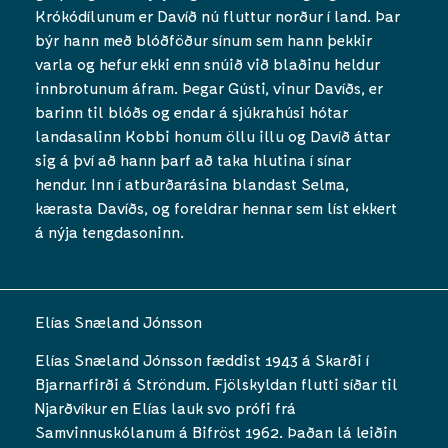
Krókódílunum er Davíð nú fluttur norður í land. Þar
býr hann með blóðföður sínum sem hann þekkir
varla og hefur ekki enn snúið við blaðinu heldur
innbrotunum áfram. Þegar Gústi, vinur Davíðs, er
barinn til blóðs og endar á sjúkrahúsi hótar
landasalinn Kobbi honum öllu illu og Davíð áttar
sig á því að hann þarf að taka hlutina í sínar
hendur. Inn í atburðarásina blandast Selma,
kærasta Davíðs, og foreldrar hennar sem líst ekkert
á nýja tengdasoninn.
Elías Snæland Jónsson
Elías Snæland Jónsson fæddist 1943 á Skarði í
Bjarnarfirði á Ströndum. Fjölskyldan flutti síðar til
Njarðvíkur en Elías lauk svo prófi frá
Samvinnuskólanum á Bifröst 1962. Þaðan lá leiðin