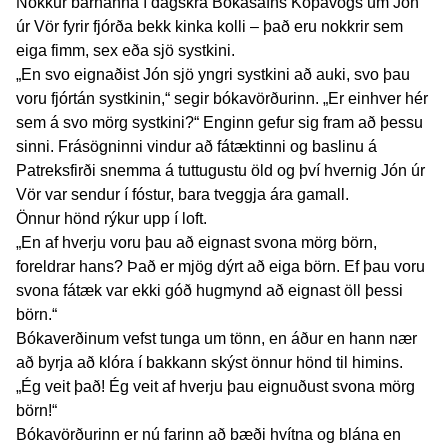
Nokkur barnanna í dagskrá Bókasafns Kópavogs um Jón
úr Vör fyrir fjórða bekk kinka kolli – það eru nokkrir sem
eiga fimm, sex eða sjö systkini.
„En svo eignaðist Jón sjö yngri systkini að auki, svo þau
voru fjórtán systkinin,“ segir bókavörðurinn. „Er einhver hér
sem á svo mörg systkini?“ Enginn gefur sig fram að þessu
sinni. Frásögninni vindur að fátæktinni og baslinu á
Patreksfirði snemma á tuttugustu öld og því hvernig Jón úr
Vör var sendur í fóstur, bara tveggja ára gamall.
Önnur hönd rýkur upp í loft.
„En af hverju voru þau að eignast svona mörg börn,
foreldrar hans? Það er mjög dýrt að eiga börn. Ef þau voru
svona fátæk var ekki góð hugmynd að eignast öll þessi
börn.“
Bókaverðinum vefst tunga um tönn, en áður en hann nær
að byrja að klóra í bakkann skýst önnur hönd til himins.
„Ég veit það! Ég veit af hverju þau eignuðust svona mörg
börn!“
Bókavörðurinn er nú farinn að bæði hvítna og blána en