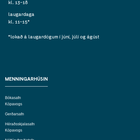
kl. 13-18
laugardaga
kl. 11-15*
*lokað á laugardögum í júní, júlí og ágúst
MENNINGARHÚSIN
Bókasafn
Kópavogs
Gerðarsafn
Héraðsskjalasafn
Kópavogs