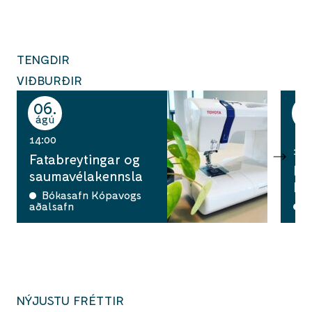
TENGDIR
VIÐBURÐIR
06
0
ágú
ág
14:00
12:
Fatabreytingar og
Hi
saumavélakennsla
há
Bókasafn Kópavogs
aðalsafn
A
NÝJUSTU FRÉTTIR