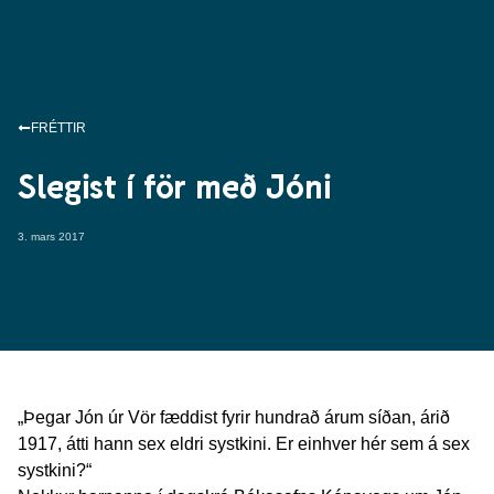
FRÉTTIR
Slegist í för með Jóni
3. mars 2017
„Þegar Jón úr Vör fæddist fyrir hundrað árum síðan, árið
1917, átti hann sex eldri systkini. Er einhver hér sem á sex
systkini?“