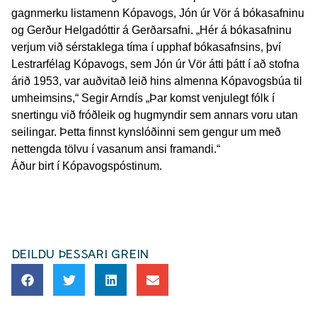
gagnmerku listamenn Kópavogs, Jón úr Vör á bókasafninu
og Gerður Helgadóttir á Gerðarsafni. „Hér á bókasafninu
verjum við sérstaklega tíma í upphaf bókasafnsins, því
Lestrarfélag Kópavogs, sem Jón úr Vör átti þátt í að stofna
árið 1953, var auðvitað leið hins almenna Kópavogsbúa til
umheimsins,“ Segir Arndís „Þar komst venjulegt fólk í
snertingu við fróðleik og hugmyndir sem annars voru utan
seilingar. Þetta finnst kynslóðinni sem gengur um með
nettengda tölvu í vasanum ansi framandi.“
Áður birt í Kópavogspóstinum.
DEILDU ÞESSARI GREIN