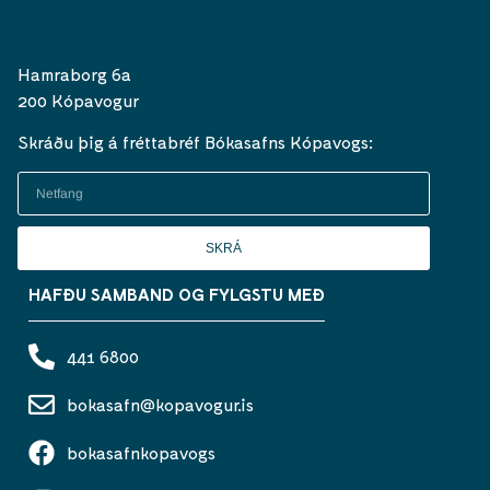
Hamraborg 6a
200 Kópavogur
Skráðu þig á fréttabréf Bókasafns Kópavogs:
SKRÁ
HAFÐU SAMBAND OG FYLGSTU MEÐ
441 6800
bokasafn@kopavogur.is
bokasafnkopavogs