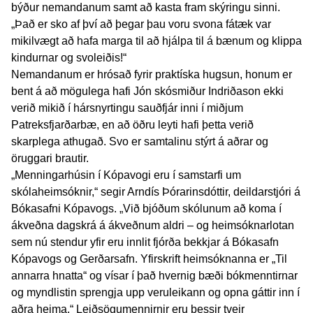
býður nemandanum samt að kasta fram skýringu sinni.
„Það er sko af því að þegar þau voru svona fátæk var
mikilvægt að hafa marga til að hjálpa til á bænum og klippa
kindurnar og svoleiðis!“
Nemandanum er hrósað fyrir praktíska hugsun, honum er
bent á að mögulega hafi Jón skósmiður Indriðason ekki
verið mikið í hársnyrtingu sauðfjár inni í miðjum
Patreksfjarðarbæ, en að öðru leyti hafi þetta verið
skarplega athugað. Svo er samtalinu stýrt á aðrar og
öruggari brautir.
„Menningarhúsin í Kópavogi eru í samstarfi um
skólaheimsóknir,“ segir Arndís Þórarinsdóttir, deildarstjóri á
Bókasafni Kópavogs. „Við bjóðum skólunum að koma í
ákveðna dagskrá á ákveðnum aldri – og heimsóknarlotan
sem nú stendur yfir eru innlit fjórða bekkjar á Bókasafn
Kópavogs og Gerðarsafn. Yfirskrift heimsóknanna er „Til
annarra hnatta“ og vísar í það hvernig bæði bókmenntirnar
og myndlistin sprengja upp veruleikann og opna gáttir inn í
aðra heima.“ Leiðsögumennirnir eru þessir tveir