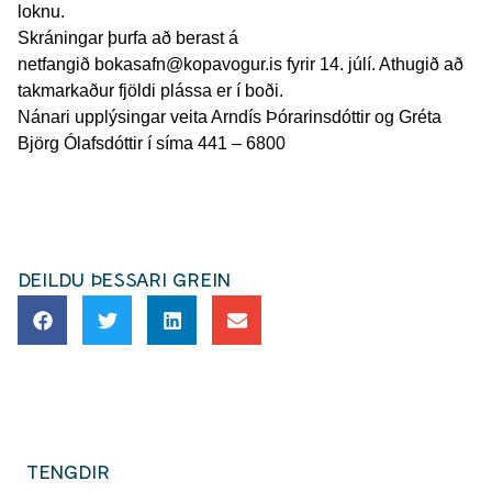
loknu.
Skráningar þurfa að berast á
netfangið bokasafn@kopavogur.is fyrir 14. júlí. Athugið að
takmarkaður fjöldi plássa er í boði.
Nánari upplýsingar veita Arndís Þórarinsdóttir og Gréta
Björg Ólafsdóttir í síma 441 – 6800
DEILDU ÞESSARI GREIN
TENGDIR