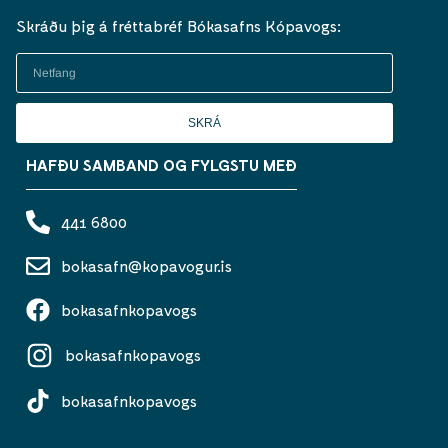
Skráðu þig á fréttabréf Bókasafns Kópavogs:
SKRÁ
HAFÐU SAMBAND OG FYLGSTU MEÐ
441 6800
bokasafn@kopavogur.is
bokasafnkopavogs
bokasafnkopavogs
bokasafnkopavogs