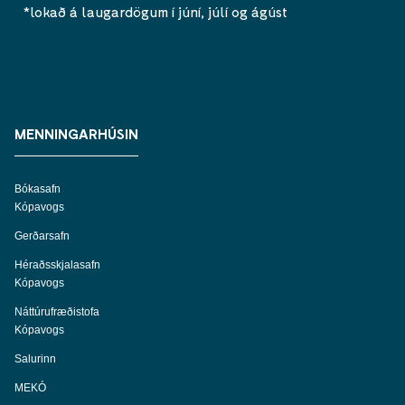
*lokað á laugardögum í júní, júlí og ágúst
MENNINGARHÚSIN
Bókasafn
Kópavogs
Gerðarsafn
Héraðsskjalasafn
Kópavogs
Náttúrufræðistofa
Kópavogs
Salurinn
MEKÓ