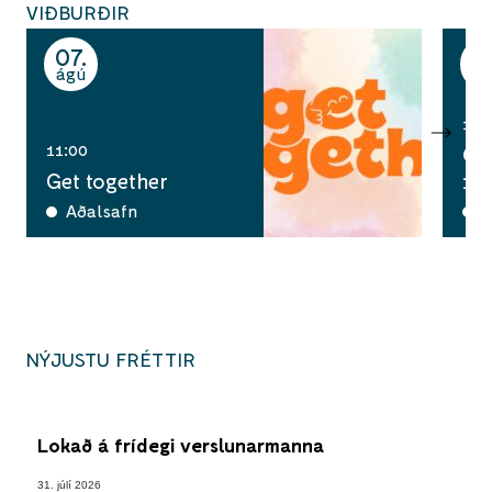
VIÐBURÐIR
07
0
ágú
ág
14:
11:00
Cos
Get together
12
Aðalsafn
T
NÝJUSTU FRÉTTIR
Lokað á frídegi verslunarmanna
31. júlí 2026