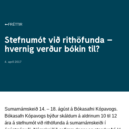
FRÉTTIR
Stefnumót við rithöfunda –
hvernig verður bókin til?
4. apríl 2017
Sumarnámskeið 14. – 18. ágúst á Bókasafni Kópavogs.
Bókasafn Kópavogs býður skáldum á aldrinum 10 til 12
ára á stefnumót við rithöfunda á sumarnámskeiði í