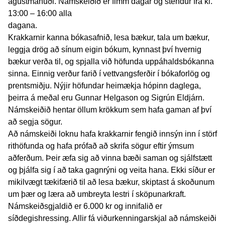
ágústmánuði. Námskeiðið er fimm dagar og stendur frá kl.
13:00 – 16:00 alla
dagana.
Krakkarnir kanna bókasafnið, lesa bækur, tala um bækur,
leggja drög að sínum eigin bókum, kynnast því hvernig
bækur verða til, og spjalla við höfunda uppáhaldsbókanna
sinna. Einnig verður farið í vettvangsferðir í bókaforlög og
prentsmiðju. Nýjir höfundar heimækja hópinn daglega,
þeirra á meðal eru Gunnar Helgason og Sigrún Eldjárn.
Námskeiðið hentar öllum krökkum sem hafa gaman af því
að segja sögur.
Að námskeiði loknu hafa krakkarnir fengið innsýn inn í störf
rithöfunda og hafa prófað að skrifa sögur eftir ýmsum
aðferðum. Þeir æfa sig að vinna bæði saman og sjálfstætt
og þjálfa sig í að taka gagnrýni og veita hana. Ekki síður er
mikilvægt tækifærið til að lesa bækur, skiptast á skoðunum
um þær og læra að umbreyta lestri í sköpunarkraft.
Námskeiðsgjaldið er 6.000 kr og innifalið er
síðdegishressing. Allir fá viðurkenningarskjal að námskeiði