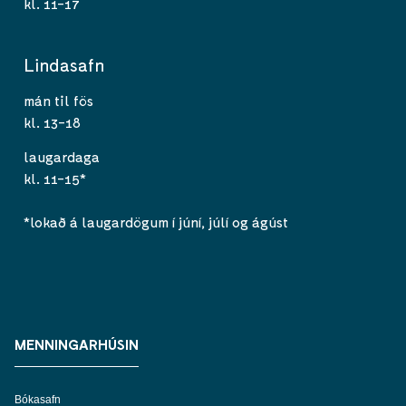
kl. 11-17
Lindasafn
mán til fös
kl. 13-18
laugardaga
kl. 11-15*
*lokað á laugardögum í júní, júlí og ágúst
MENNINGARHÚSIN
Bókasafn