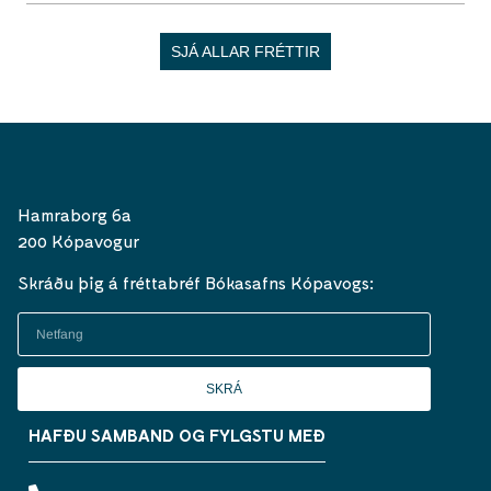
SJÁ ALLAR FRÉTTIR
Hamraborg 6a
200 Kópavogur
Skráðu þig á fréttabréf Bókasafns Kópavogs:
SKRÁ
HAFÐU SAMBAND OG FYLGSTU MEÐ