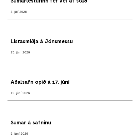
Sumarlesturinn fer vel af stað
3. júlí 2026
Listasmiðja á Jónsmessu
25. júní 2026
Aðalsafn opið á 17. júní
12. júní 2026
Sumar á safninu
5. júní 2026