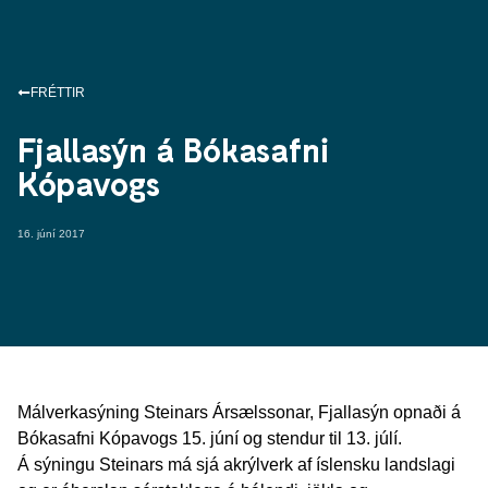
FRÉTTIR
Fjallasýn á Bókasafni
Kópavogs
16. júní 2017
Málverkasýning Steinars Ársælssonar, Fjallasýn opnaði á
Bókasafni Kópavogs 15. júní og stendur til 13. júlí.
Á sýningu Steinars má sjá akrýlverk af íslensku landslagi