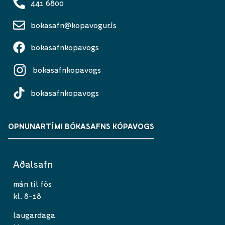
441 6800
bokasafn@kopavogur.is
bokasafnkopavogs
bokasafnkopavogs
bokasafnkopavogs
OPNUNARTÍMI BÓKASAFNS KÓPAVOGS
Aðalsafn
mán til fös
kl. 8-18
laugardaga