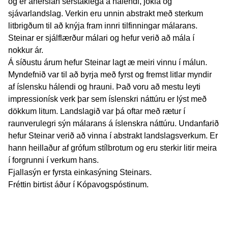
og er áherslan sérstaklega á hálendi, jökla og
sjávarlandslag. Verkin eru unnin abstrakt með sterkum
litbrigðum til að knýja fram innri tilfinningar málarans.
Steinar er sjálflærður málari og hefur verið að mála í
nokkur ár.
Á síðustu árum hefur Steinar lagt æ meiri vinnu í málun.
Myndefnið var til að byrja með fyrst og fremst litlar myndir
af íslensku hálendi og hrauni. Það voru að mestu leyti
impressionísk verk þar sem íslenskri náttúru er lýst með
dökkum litum. Landslagið var þá oftar með rætur í
raunverulegri sýn málarans á íslenskra náttúru. Undanfarið
hefur Steinar verið að vinna í abstrakt landslagsverkum. Er
hann heillaður af grófum stílbrotum og eru sterkir litir meira
í forgrunni í verkum hans.
Fjallasýn er fyrsta einkasýning Steinars.
Fréttin birtist áður í Kópavogspóstinum.