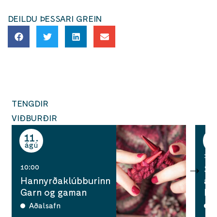
DEILDU ÞESSARI GREIN
TENGDIR
VIÐBURÐIR
11
1
ágú
ág
14:
10:00
Su
Hannyrðaklúbburinn
að
Garn og gaman
Li
Aðalsafn
A