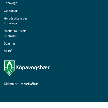
Kópavogs
Gerðarsafn
Héraðsskjalasafn
Kópavogs
Náttúrufræðistofa
Kópavogs
Salurinn
MEKÓ
Skilmálar um vefkökur