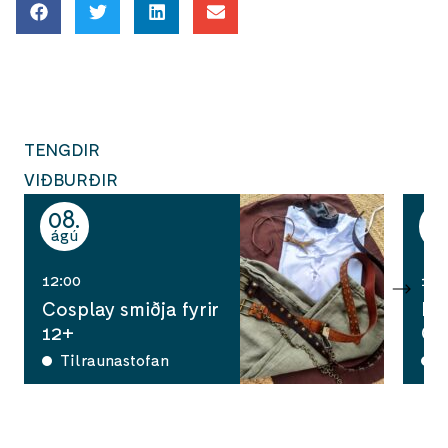
TENGDIR
VIÐBURÐIR
08
1
ágú
ág
12:00
10:
Cosplay smiðja fyrir
Ha
12+
Ga
Tilraunastofan
A