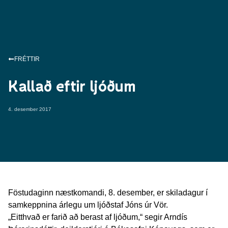
FRÉTTIR
Kallað eftir ljóðum
4. desember 2017
Föstudaginn næstkomandi, 8. desember, er skiladagur í
samkeppnina árlegu um ljóðstaf Jóns úr Vör.
„Eitthvað er farið að berast af ljóðum,“ segir Arndís