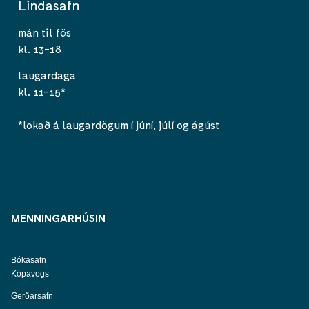
Lindasafn
mán til fös
kl. 13-18
laugardaga
kl. 11-15*
*lokað á laugardögum í júní, júlí og ágúst
MENNINGARHÚSIN
Bókasafn
Kópavogs
Gerðarsafn