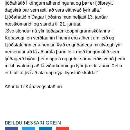
ljóðahátíð í kringum afhendinguna og þar er fjölbreytt
dagskrá þar sem ætti að vera eitthvað fyrir alla.“
Ljóðahátíðin Dagar ljóðsins mun hefjast 13. janúar
næstkomandi og standa til 21. janúar.
„Svo stendur nú yfir ljóðasamkeppni grunnskólanna í
Kópavogi, en verðlaunin í henni eru afhent um leið og
Ljóðstafurinn er afhentur. Það er gríðarlega mikilvægt fyrir
nemendur að fá að prófa þann leik með tungumálið sem
ljóðagerð býður þeim upp á og getur sömuleiðis verið þeim
mikil hvatning að fá viðurkenningu fyrir þær tilraunir. Þetta
er hluti af því að ala upp nýja kynslóð skálda.“
Áður birt í Kópavogsblaðinu.
DEILDU ÞESSARI GREIN