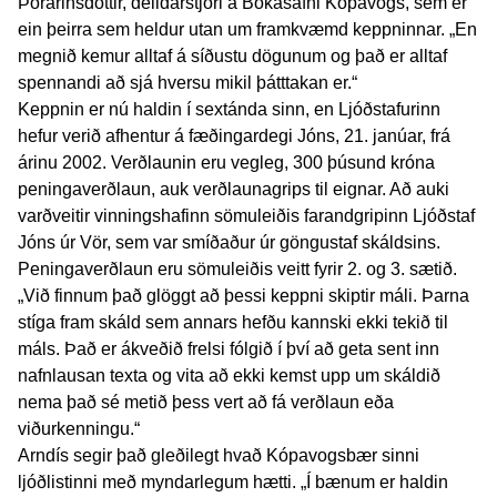
Þórarinsdóttir, deildarstjóri á Bókasafni Kópavogs, sem er
ein þeirra sem heldur utan um framkvæmd keppninnar. „En
megnið kemur alltaf á síðustu dögunum og það er alltaf
spennandi að sjá hversu mikil þátttakan er.“
Keppnin er nú haldin í sextánda sinn, en Ljóðstafurinn
hefur verið afhentur á fæðingardegi Jóns, 21. janúar, frá
árinu 2002. Verðlaunin eru vegleg, 300 þúsund króna
peningaverðlaun, auk verðlaunagrips til eignar. Að auki
varðveitir vinningshafinn sömuleiðis farandgripinn Ljóðstaf
Jóns úr Vör, sem var smíðaður úr göngustaf skáldsins.
Peningaverðlaun eru sömuleiðis veitt fyrir 2. og 3. sætið.
„Við finnum það glöggt að þessi keppni skiptir máli. Þarna
stíga fram skáld sem annars hefðu kannski ekki tekið til
máls. Það er ákveðið frelsi fólgið í því að geta sent inn
nafnlausan texta og vita að ekki kemst upp um skáldið
nema það sé metið þess vert að fá verðlaun eða
viðurkenningu.“
Arndís segir það gleðilegt hvað Kópavogsbær sinni
ljóðlistinni með myndarlegum hætti. „Í bænum er haldin