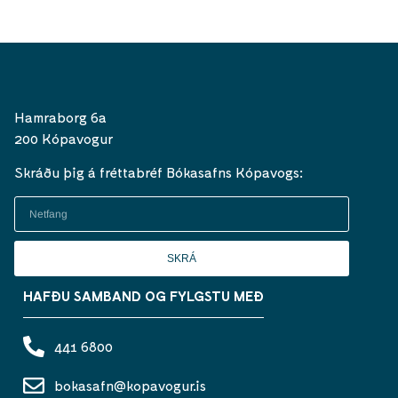
Hamraborg 6a
200 Kópavogur
Skráðu þig á fréttabréf Bókasafns Kópavogs:
SKRÁ
HAFÐU SAMBAND OG FYLGSTU MEÐ
441 6800
bokasafn@kopavogur.is