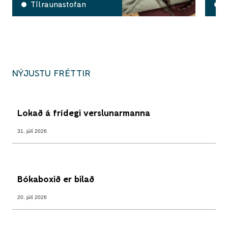
Tilraunastofan
A
NÝJUSTU FRÉTTIR
Lokað á frídegi verslunarmanna
31. júlí 2026
Bókaboxið er bilað
20. júlí 2026