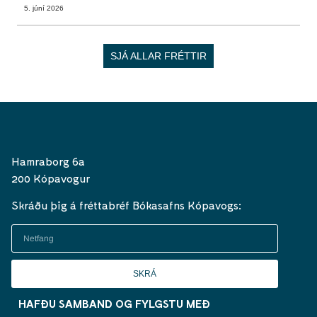
5. júní 2026
SJÁ ALLAR FRÉTTIR
Hamraborg 6a
200 Kópavogur
Skráðu þig á fréttabréf Bókasafns Kópavogs:
SKRÁ
HAFÐU SAMBAND OG FYLGSTU MEÐ