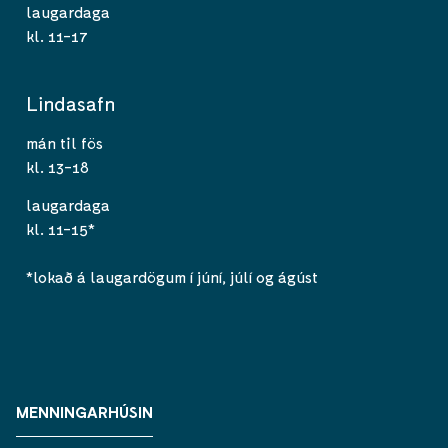
laugardaga
kl. 11-17
Lindasafn
mán til fös
kl. 13-18
laugardaga
kl. 11-15*
*lokað á laugardögum í júní, júlí og ágúst
MENNINGARHÚSIN