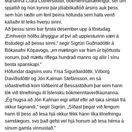
Maríanna Clara Lúthersdóttir, bókmenntafræðingur, sér um
spjallið og hún kynnir þar jólabókaflóð ársins auk þess
sem hún ræðir um feril þeirra höfunda sem hafa verið
kallaðir til leiks hverju sinni.
Að þessu sinni bar fyrsta desember upp á föstudag.
„Einhverjir höfðu áhyggjur af því að upplesturinn væri á
föstudegi að þessu sinni,“ segir Sigrún Guðnadóttir á
Bókasafni Kópavogs, „en mætingin var fram úr björtustu
vonum, það mættu ríflega hundrað manns og allir í sínu
besta spariskapi.“
Höfundar dagsins voru Yrsa Sigurðardóttir, Vilborg
Davíðsdóttir og Jón Kalman Stefánsson, en sá
síðastnefndi kom lóðbeint af Bessastöðum þar sem hann
tók við tilnefningu til Íslensku bókmenntaverðlaunanna.
„Ég hugsa að Jón Kalman eigi alltaf eftir að taka símtali frá
okkur fagnandi,“ segir Sigrún. „Síðast þegar við fengum
hann til þess að lesa hjá okkur fékk hann líka tilnefningu
samdægurs, svo það gefst vel hjá honum að lesa hérna á
sínum gamla vinnustað.“