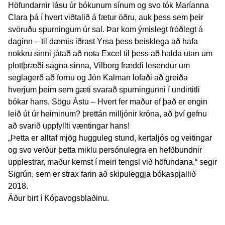
Höfundarnir lásu úr bókunum sínum og svo tók Maríanna
Clara þá í hvert viðtalið á fætur öðru, auk þess sem þeir
svöruðu spurningum úr sal. Þar kom ýmislegt fróðlegt á
daginn – til dæmis iðrast Yrsa þess beisklega að hafa
nokkru sinni játað að nota Excel til þess að halda utan um
plottþræði sagna sinna, Vilborg fræddi lesendur um
seglagerð að fornu og Jón Kalman lofaði að greiða
hverjum þeim sem gæti svarað spurningunni í undirtitli
bókar hans, Sögu Ástu – Hvert fer maður ef það er engin
leið út úr heiminum? þrettán milljónir króna, að því gefnu
að svarið uppfyllti væntingar hans!
„Þetta er alltaf mjög hugguleg stund, kertaljós og veitingar
og svo verður þetta miklu persónulegra en hefðbundnir
upplestrar, maður kemst í meiri tengsl við höfundana,“ segir
Sigrún, sem er strax farin að skipuleggja bókaspjallið
2018.
Áður birt í Kópavogsblaðinu.