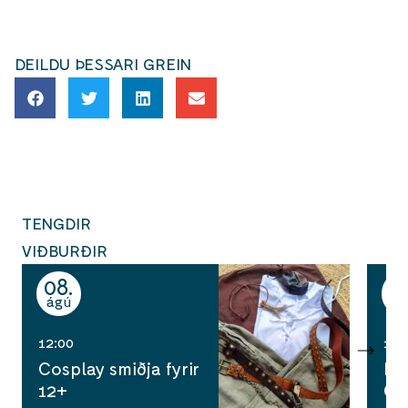
DEILDU ÞESSARI GREIN
TENGDIR
VIÐBURÐIR
08
1
ágú
ág
12:00
10:
Cosplay smiðja fyrir
Ha
12+
Ga