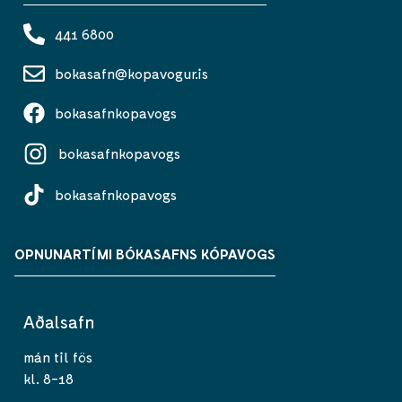
441 6800
bokasafn@kopavogur.is
bokasafnkopavogs
bokasafnkopavogs
bokasafnkopavogs
OPNUNARTÍMI BÓKASAFNS KÓPAVOGS
Aðalsafn
mán til fös
kl. 8-18