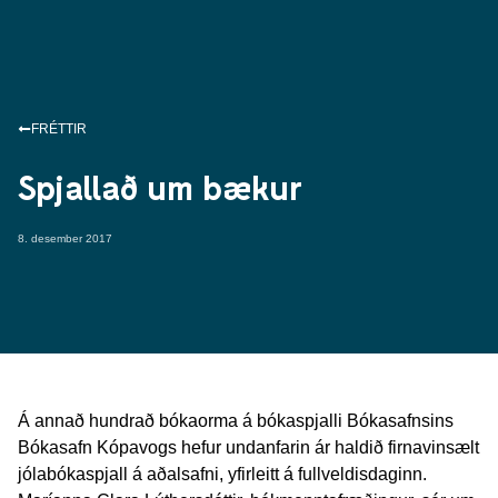
FRÉTTIR
Spjallað um bækur
8. desember 2017
Á annað hundrað bókaorma á bókaspjalli Bókasafnsins
Bókasafn Kópavogs hefur undanfarin ár haldið firnavinsælt
jólabókaspjall á aðalsafni, yfirleitt á fullveldisdaginn.