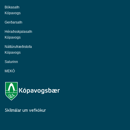
Bókasafn
Kópavogs
Gerðarsafn
Héraðsskjalasafn
Kópavogs
Náttúrufræðistofa
Kópavogs
Salurinn
MEKÓ
Skilmálar um vefkökur