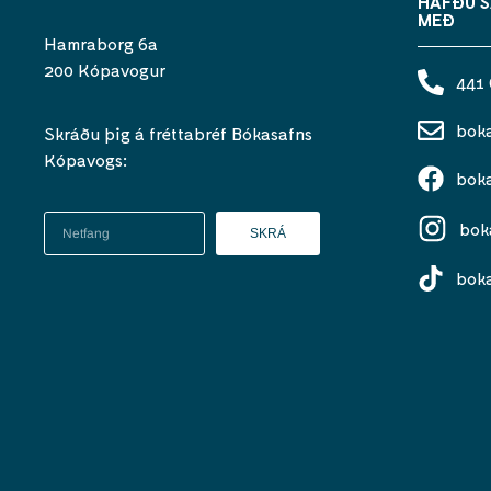
HAFÐU 
MEÐ
Hamraborg 6a
200 Kópavogur
441
bok
Skráðu þig á fréttabréf Bókasafns
Kópavogs:
bok
bok
SKRÁ
bok