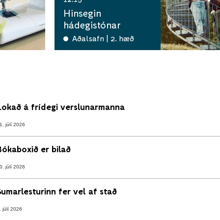
Hinsegin
hádegistónar
Aðalsafn | 2. hæð
Lokað á frídegi verslunarmanna
1. júlí 2026
Bókaboxið er bilað
0. júlí 2026
Sumarlesturinn fer vel af stað
. júlí 2026