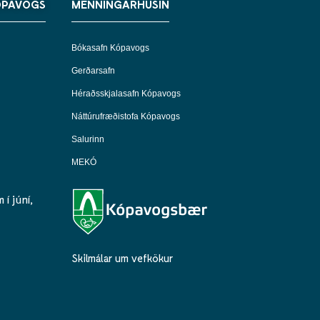
ÓPAVOGS
MENNINGARHÚSIN
Bókasafn Kópavogs
Gerðarsafn
Héraðsskjalasafn Kópavogs
Náttúrufræðistofa Kópavogs
Salurinn
MEKÓ
í júní,
Skilmálar um vefkökur