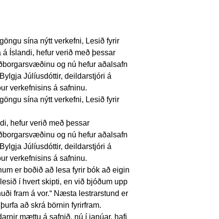
ngu sína nýtt verkefni, Lesið fyrir
 á Íslandi, hefur verið með þessar
ðborgarsvæðinu og nú hefur aðalsafn
lgja Júlíusdóttir, deildarstjóri á
 verkefnisins á safninu.
ngu sína nýtt verkefni, Lesið fyrir
ndi, hefur verið með þessar
ðborgarsvæðinu og nú hefur aðalsafn
lgja Júlíusdóttir, deildarstjóri á
 verkefnisins á safninu.
um er boðið að lesa fyrir bók að eigin
lesið í hvert skipti, en við bjóðum upp
uði fram á vor.“ Næsta lestrarstund er
þurfa að skrá börnin fyrirfram.
arnir mættu á safnið, nú í janúar, hafi