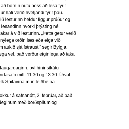
t að börnin nutu þess að lesa fyrir
 hafi verið hvetjandi fyrir þau.
ð lesturinn heldur liggur prúður og
r lesandinn hvorki þrýsting né
kar á við lesturinn. „Þetta getur verið
 nýlega orðin læs eða eiga við
m aukið sjálfstraust.“ segir Bylgja.
lega vel, það verður eiginlega að taka
laugardaginn, því hinir síkátu
indasafn milli 11:30 og 13:30. Úrval
ólk Spilavina mun leiðbeina
kkur á safnanótt, 2. febrúar, að það
ardeginum með borðspilum og