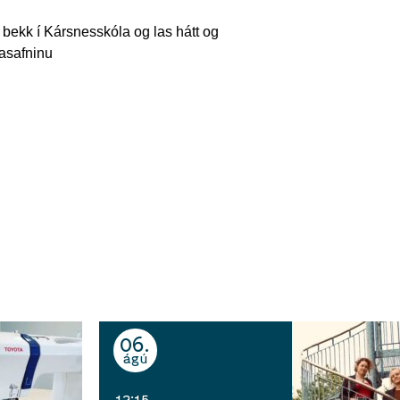
ta bekk í Kársnesskóla og las hátt og
kasafninu
06
ágú
12:15