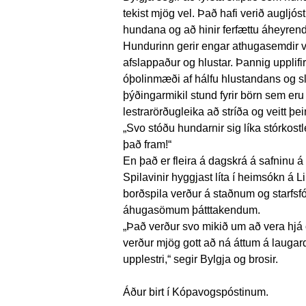
tekist mjög vel. Það hafi verið augljós
hundana og að hinir ferfættu áheyrendur
Hundurinn gerir engar athugasemdir vi
afslappaður og hlustar. Þannig upplifi
óþolinmæði af hálfu hlustandans og sla
þýðingarmikil stund fyrir börn sem eru
lestrarörðugleika að stríða og veitt þei
„Svo stóðu hundarnir sig líka stórkost
það fram!“
En það er fleira á dagskrá á safninu á 
Spilavinir hyggjast líta í heimsókn á L
borðspila verður á staðnum og starfsf
áhugasömum þátttakendum.
„Það verður svo mikið um að vera hjá o
verður mjög gott að ná áttum á laug
upplestri,“ segir Bylgja og brosir.
Áður birt í Kópavogspóstinum.