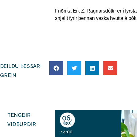
Friðrika Eik Z. Ragnarsdóttir er í fyrs
snjallt fyrir þennan vaska hvutta á bó
DEILDU ÞESSARI
GREIN
TENGDIR
06
ágú
VIÐBURÐIR
14:00