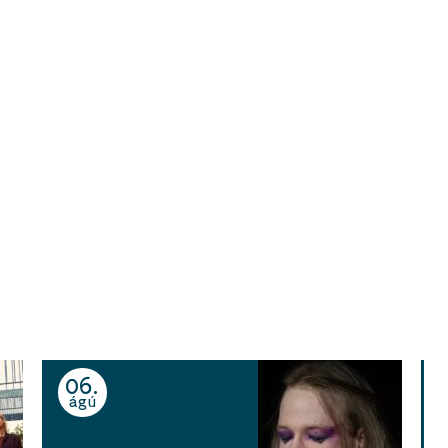
06
ágú