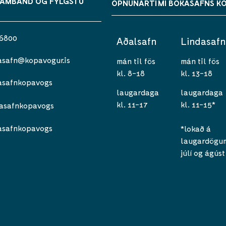
SAMBAND OG FYLGSTU
OPNUNARTÍMI BÓKASAFNS K
 6800
Aðalsafn
Lindasafn
asafn@kopavogur.is
mán til fös
mán til fös
kl. 8-18
kl. 13-18
asafnkopavogs
laugardaga
laugardaga
kl. 11-17
kl. 11-15*
asafnkopavogs
asafnkopavogs
*lokað á
laugardögum 
júlí og ágúst