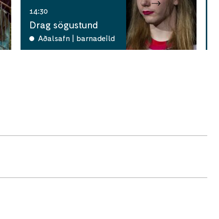
14:30
1
Drag sögustund
G
Aðalsafn | barnadeild