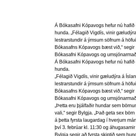
Á Bókasafni Kópavogs hefur nú hafið gö
hunda. „Félagið Vigdís, vinir gæludýra
lestrarstundir á ýmsum söfnum á höfu
Bókasafns Kópavogs bæst við,“ segir By
Bókasafni Kópavogs og umsjónarmaður
Á Bókasafni Kópavogs hefur nú hafið gö
hunda.
„Félagið Vigdís, vinir gæludýra á Ísla
lestrarstundir á ýmsum söfnum á höfu
Bókasafns Kópavogs bæst við,“ segir By
Bókasafni Kópavogs og umsjónarmaður
„Þetta eru þjálfaðir hundar sem börnun
vali,“ segir Bylgja. „Það geta sex börn 
á þetta fyrsta laugardag í hverjum mán
því 3. febrúar kl. 11:30 og áhugasamir 
Bylgja segir að fyrsta skiptið sem hund