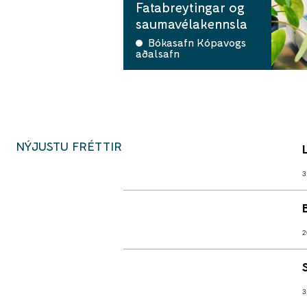
Fatabreytingar og
saumavélakennsla
Bókasafn Kópavogs
aðalsafn
NÝJUSTU FRÉTTIR
3
2
3