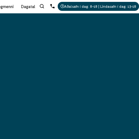
ngmenni
Dagatal
Aðalsafn í dag: 8-18 | Lindasafn í dag: 13-18