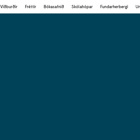
Viðburðir
Fréttir
Bókasafnið
Skólahópar
Fundarherbergi
U