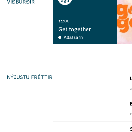
ágú
VIÐBURÐIR
11:00
Get together
Aðalsafn
NÝJUSTU FRÉTTIR
3
2