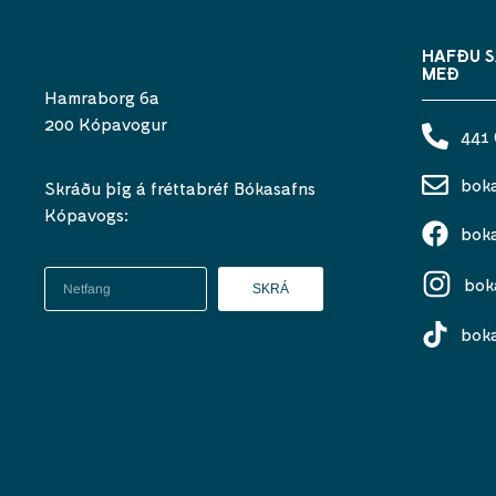
HAFÐU 
MEÐ
Hamraborg 6a
200 Kópavogur
441
bok
Skráðu þig á fréttabréf Bókasafns
Kópavogs:
bok
bok
SKRÁ
bok