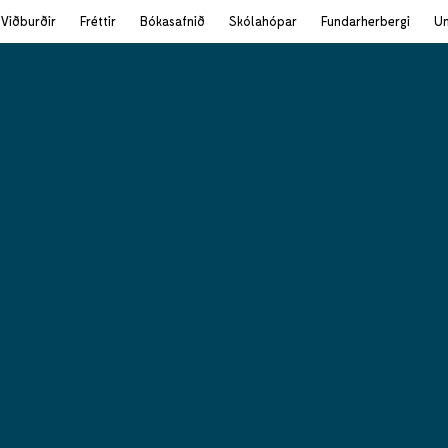
Viðburðir
Fréttir
Bókasafnið
Skólahópar
Fundarherbergi
U