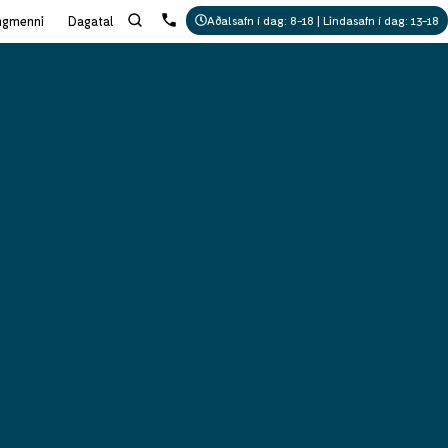
ngmenni
Dagatal
Aðalsafn í dag: 8-18 | Lindasafn í dag: 13-18