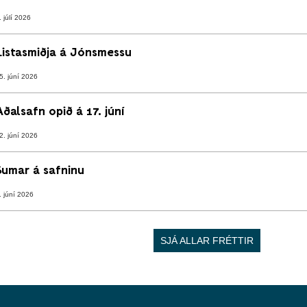
. júlí 2026
Listasmiðja á Jónsmessu
5. júní 2026
Aðalsafn opið á 17. júní
2. júní 2026
Sumar á safninu
. júní 2026
SJÁ ALLAR FRÉTTIR