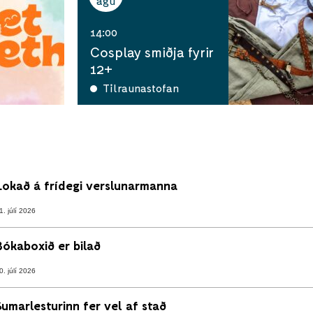
ágú
14:00
Cosplay smiðja fyrir
12+
Tilraunastofan
Lokað á frídegi verslunarmanna
1. júlí 2026
Bókaboxið er bilað
0. júlí 2026
Sumarlesturinn fer vel af stað