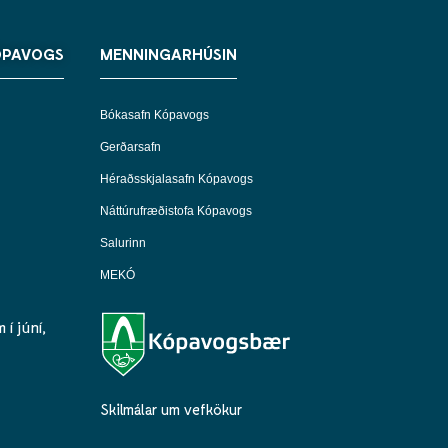
ÓPAVOGS
MENNINGARHÚSIN
Bókasafn Kópavogs
Gerðarsafn
Héraðsskjalasafn Kópavogs
Náttúrufræðistofa Kópavogs
Salurinn
MEKÓ
í júní,
Skilmálar um vefkökur