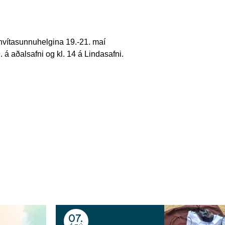
hvítasunnuhelgina 19.-21. maí
 á aðalsafni og kl. 14 á Lindasafni.
07