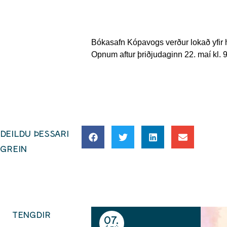
Bókasafn Kópavogs verður lokað yfir 
Opnum aftur þriðjudaginn 22. maí kl. 9.
DEILDU ÞESSARI
GREIN
TENGDIR
07