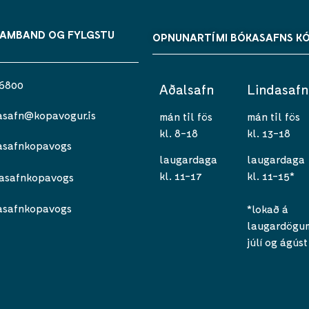
SAMBAND OG FYLGSTU
OPNUNARTÍMI BÓKASAFNS K
 6800
Aðalsafn
Lindasafn
asafn@kopavogur.is
mán til fös
mán til fös
kl. 8-18
kl. 13-18
asafnkopavogs
laugardaga
laugardaga
kl. 11-17
kl. 11-15*
asafnkopavogs
asafnkopavogs
*lokað á
laugardögum 
júlí og ágúst