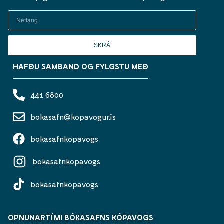
SKRÁ
HAFÐU SAMBAND OG FYLGSTU MEÐ
441 6800
bokasafn@kopavogur.is
bokasafnkopavogs
bokasafnkopavogs
bokasafnkopavogs
OPNUNARTÍMI BÓKASAFNS KÓPAVOGS