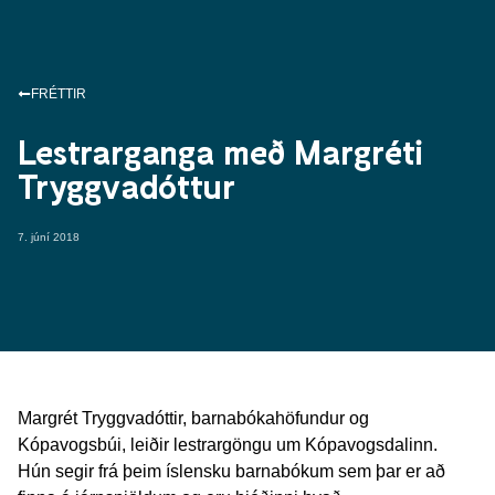
FRÉTTIR
Lestrarganga með Margréti
Tryggvadóttur
7. júní 2018
Margrét Tryggvadóttir, barnabókahöfundur og
Kópavogsbúi, leiðir lestrargöngu um Kópavogsdalinn.
Hún segir frá þeim íslensku barnabókum sem þar er að