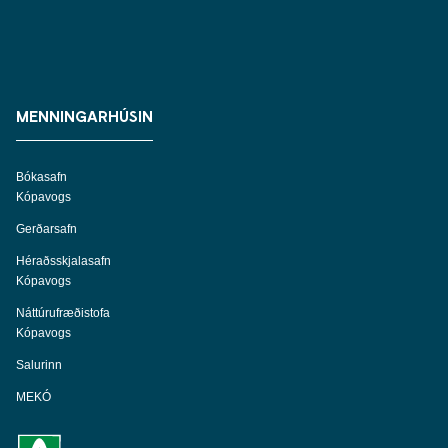
MENNINGARHÚSIN
Bókasafn
Kópavogs
Gerðarsafn
Héraðsskjalasafn
Kópavogs
Náttúrufræðistofa
Kópavogs
Salurinn
MEKÓ