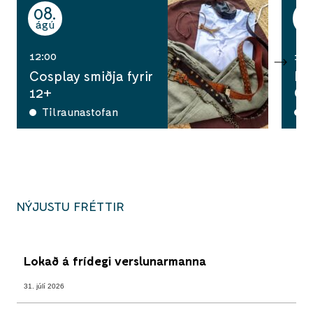
08
1
ágú
ág
12:00
10:
Cosplay smiðja fyrir
Ha
12+
Ga
Tilraunastofan
A
NÝJUSTU FRÉTTIR
Lokað á frídegi verslunarmanna
31. júlí 2026