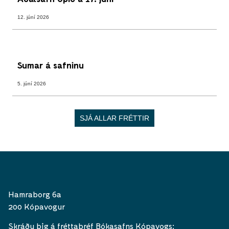
12. júní 2026
Sumar á safninu
5. júní 2026
SJÁ ALLAR FRÉTTIR
Hamraborg 6a
200 Kópavogur
Skráðu þig á fréttabréf Bókasafns Kópavogs: