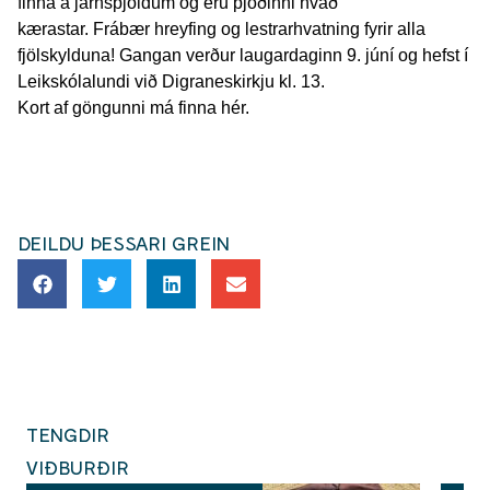
finna á járnspjöldum og eru þjóðinni hvað
kærastar. Frábær hreyfing og lestrarhvatning fyrir alla
fjölskylduna! Gangan verður laugardaginn 9. júní og hefst í
Leikskólalundi við Digraneskirkju kl. 13.
Kort af göngunni má finna hér.
DEILDU ÞESSARI GREIN
TENGDIR
VIÐBURÐIR