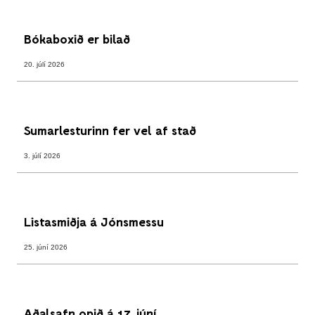
Bókaboxið er bilað
20. júlí 2026
Sumarlesturinn fer vel af stað
3. júlí 2026
Listasmiðja á Jónsmessu
25. júní 2026
Aðalsafn opið á 17. júní