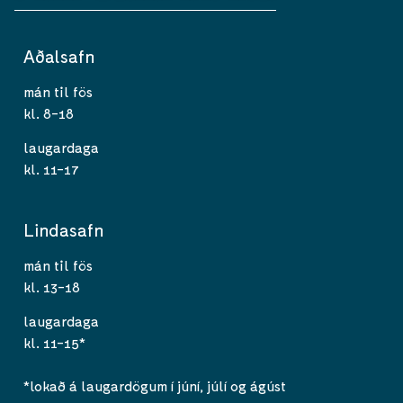
Aðalsafn
mán til fös
kl. 8-18
laugardaga
kl. 11-17
Lindasafn
mán til fös
kl. 13-18
laugardaga
kl. 11-15*
*lokað á laugardögum í júní, júlí og ágúst