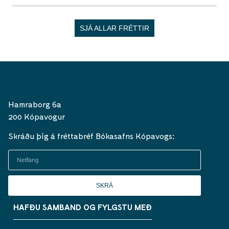
SJÁ ALLAR FRÉTTIR
Hamraborg 6a
200 Kópavogur
Skráðu þig á fréttabréf Bókasafns Kópavogs:
SKRÁ
HAFÐU SAMBAND OG FYLGSTU MEÐ