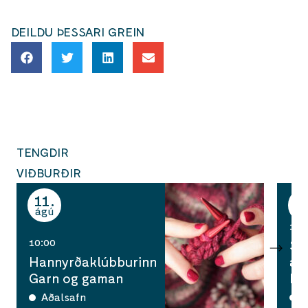
DEILDU ÞESSARI GREIN
TENGDIR
VIÐBURÐIR
11
1
ágú
ág
14:
10:00
Su
Hannyrðaklúbburinn
að
Garn og gaman
Li
Aðalsafn
A