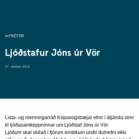
FRÉTTIR
Ljóðstafur Jóns úr Vör
17. október 2018
Lista- og menningarráð Kópavogsbæjar efnir í átjánda sinn
til ljóðasamkeppninnar um Ljóðstaf Jóns úr Vör.
Ljóðum skal skilað í fjórum eintökum undir dulnefni ekki