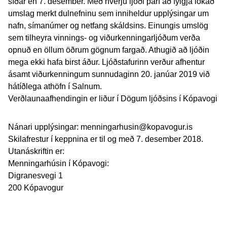
síðar en 7. desember. Með hverju ljóði þarf að fylgja lokað
umslag merkt dulnefninu sem inniheldur upplýsingar um
nafn, símanúmer og netfang skáldsins. Einungis umslög
sem tilheyra vinnings- og viðurkenningarljóðum verða
opnuð en öllum öðrum gögnum fargað. Athugið að ljóðin
mega ekki hafa birst áður. Ljóðstafurinn verður afhentur
ásamt viðurkenningum sunnudaginn 20. janúar 2019 við
hátíðlega athöfn í Salnum.
Verðlaunaafhendingin er liður í Dögum ljóðsins í Kópavogi
Nánari upplýsingar: menningarhusin@kopavogur.is
Skilafrestur í keppnina er til og með 7. desember 2018.
Utanáskriftin er:
Menningarhúsin í Kópavogi:
Digranesvegi 1
200 Kópavogur