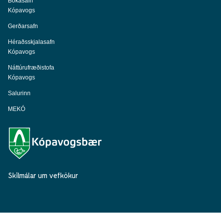
Bókasafn
Kópavogs
Gerðarsafn
Héraðsskjalasafn
Kópavogs
Náttúrufræðistofa
Kópavogs
Salurinn
MEKÓ
Skilmálar um vefkökur