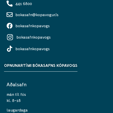
441 6800
bokasafn@kopavogur.is
bokasafnkopavogs
bokasafnkopavogs
bokasafnkopavogs
OPNUNARTÍMI BÓKASAFNS KÓPAVOGS
Aðalsafn
mán til fös
kl. 8-18
laugardaga