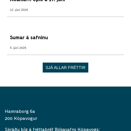
12. júní 2026
Sumar á safninu
5. júní 2026
SJÁ ALLAR FRÉTTIR
Hamraborg 6a
200 Kópavogur
Skráðu þig á fréttabréf Bókasafns Kópavogs: