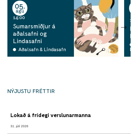
05
0
ágú
ág
14:00
14:
Sumarsmiðjur á
Ha
aðalsafni og
Ka
Lindasafni
A
Aðalsafn & Lindasafn
han
NÝJUSTU FRÉTTIR
Lokað á frídegi verslunarmanna
31. júlí 2026