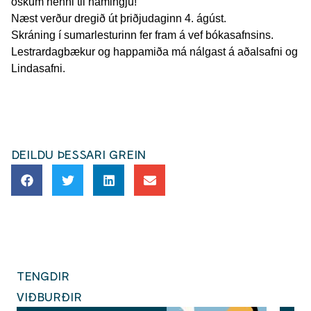
óskum henni til hamingju!
Næst verður dregið út þriðjudaginn 4. ágúst.
Skráning í sumarlesturinn fer fram á vef bókasafnsins.
Lestrardagbækur og happamiða má nálgast á aðalsafni og
Lindasafni.
DEILDU ÞESSARI GREIN
TENGDIR
VIÐBURÐIR