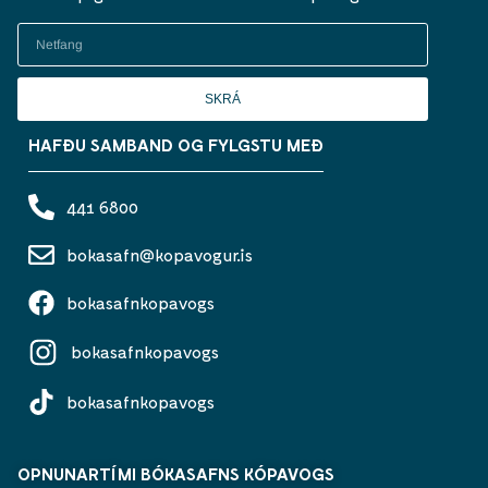
SKRÁ
HAFÐU SAMBAND OG FYLGSTU MEÐ
441 6800
bokasafn@kopavogur.is
bokasafnkopavogs
bokasafnkopavogs
bokasafnkopavogs
OPNUNARTÍMI BÓKASAFNS KÓPAVOGS