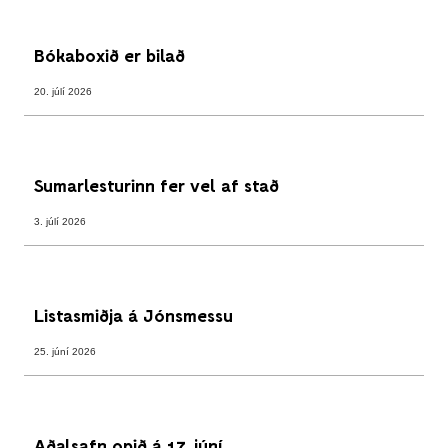
Bókaboxið er bilað
20. júlí 2026
Sumarlesturinn fer vel af stað
3. júlí 2026
Listasmiðja á Jónsmessu
25. júní 2026
Aðalsafn opið á 17. júní