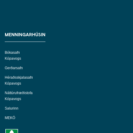
MENNINGARHÚSIN
Bókasafn
Kópavogs
Gerðarsafn
Héraðsskjalasafn
Kópavogs
Náttúrufræðistofa
Kópavogs
Salurinn
MEKÓ