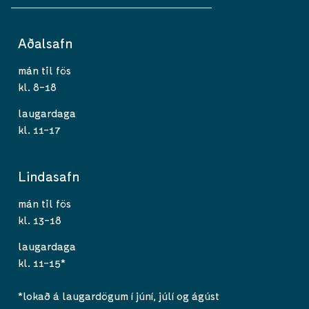
Aðalsafn
mán til fös
kl. 8-18
laugardaga
kl. 11-17
Lindasafn
mán til fös
kl. 13-18
laugardaga
kl. 11-15*
*lokað á laugardögum í júní, júlí og ágúst