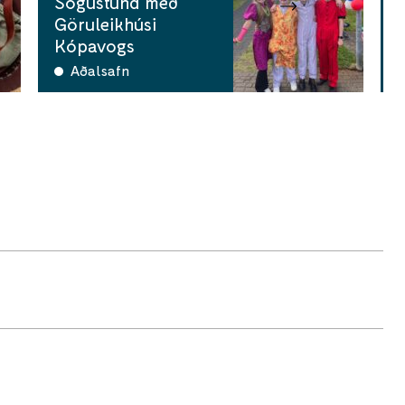
Sögustund með
Göruleikhúsi
C
Kópavogs
Aðalsafn