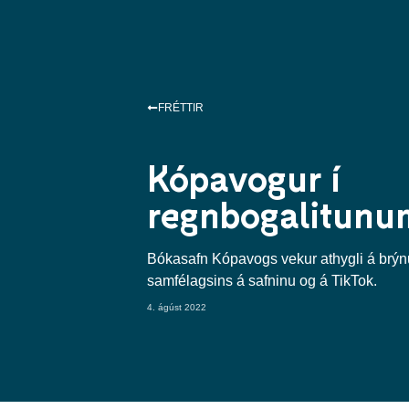
FRÉTTIR
Kópavogur í
regnbogalitunu
Bókasafn Kópavogs vekur athygli á brý
samfélagsins á safninu og á TikTok.
4. ágúst 2022