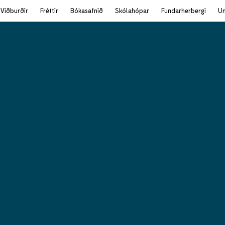
Viðburðir
Fréttir
Bókasafnið
Skólahópar
Fundarherbergi
U