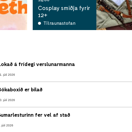
Cosplay smiðja fyrir
12+
Tilraunastofan
Lokað á frídegi verslunarmanna
1. júlí 2026
Bókaboxið er bilað
0. júlí 2026
Sumarlesturinn fer vel af stað
. júlí 2026