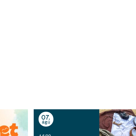
safn
#booktok
#library
07
ágú
14:00