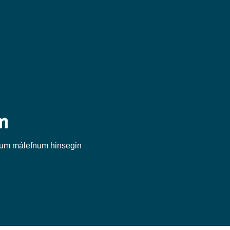
m
num málefnum hinsegin