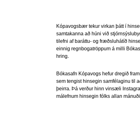
Kópavogsbær tekur virkan þátt í hins
samtakanna að húni við stjórnsýslub
tilefni af baráttu- og fræðsluhátíð hi
einnig regnbogatröppum á milli Bókasa
hring.
Bókasafn Kópavogs hefur dregið fram
sem tengist hinsegin samfélaginu til 
þeirra. Þá verður hinn vinsæli Instag
málefnum hinsegin fólks allan mánuði
#lgbtqia
#lgbtbooks
#prid