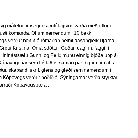
ig málefni hinsegin samfélagsins varða með öflugu
austi komanda. Öllum nemendum í 10.bekk í
gs verður boðið á rómaðan heimildasöngleik Bjarna
étu Kristínar Ómarsdóttur, Góðan daginn, faggi, í
Hinir ástsælu Gunni og Felix munu einnig bjóða upp á
 Kópavogi þar sem fléttað er saman pælingum um alls
tur, skapandi skrif, glens og gleði sem nemendum í
m Kópavogs verður boðið á. Sýningarnar verða styrktar
garráði Kópavogsbæjar.