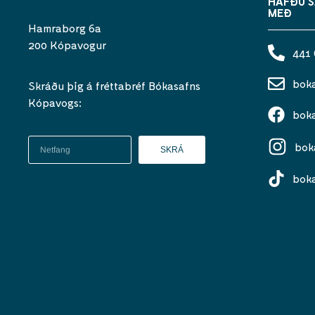
HAFÐU 
MEÐ
Hamraborg 6a
200 Kópavogur
441
bok
Skráðu þig á fréttabréf Bókasafns
Kópavogs:
bok
bok
SKRÁ
bok