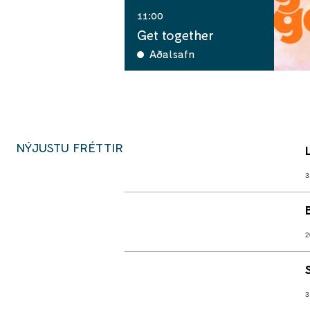
11:00
Get together
Aðalsafn
NÝJUSTU FRÉTTIR
3
2
3