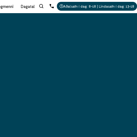
ngmenni
Dagatal
Aðalsafn í dag: 8-18 | Lindasafn í dag: 13-18