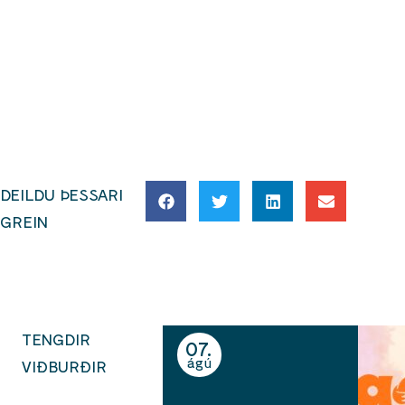
#bokasafnkopavogs
#boka
DEILDU ÞESSARI
GREIN
TENGDIR
07
ágú
VIÐBURÐIR