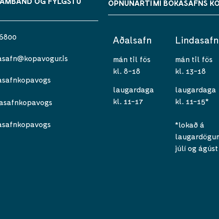
SAMBAND OG FYLGSTU
OPNUNARTÍMI BÓKASAFNS K
 6800
Aðalsafn
Lindasafn
asafn@kopavogur.is
mán til fös
mán til fös
kl. 8-18
kl. 13-18
asafnkopavogs
laugardaga
laugardaga
kl. 11-17
kl. 11-15*
asafnkopavogs
asafnkopavogs
*lokað á
laugardögum 
júlí og ágúst