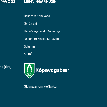
ÓPAVOGS
MENNINGARHÚSIN
Bókasafn Kópavogs
Gerðarsafn
Héraðsskjalasafn Kópavogs
Náttúrufræðistofa Kópavogs
Salurinn
MEKÓ
í júní,
Skilmálar um vefkökur