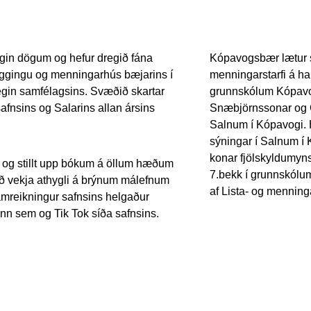
egin dögum og hefur dregið fána
Kópavogsbær lætur s
yggingu og menningarhús bæjarins í
menningarstarfi á h
nsegin samfélagsins. Svæðið skartar
grunnskólum Kópavo
fnsins og Salarins allan ársins
Snæbjörnssonar og Gr
Salnum í Kópavogi. 
sýningar í Salnum í
konar fjölskyldumyns
 og stillt upp bókum á öllum hæðum
7.bekk í grunnskólu
að vekja athygli á brýnum málefnum
af Lista- og mennin
ramreikningur safnsins helgaður
nn sem og Tik Tok síða safnsins.
#lgbt
#lgbtq
emonth
#hinsegin
#gleðigangan