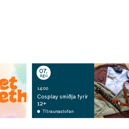
07
ágú
14:00
Cosplay smiðja fyrir
12+
Tilraunastofan