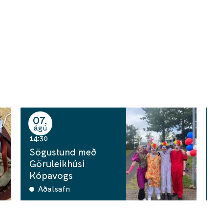
07
ágú
14:30
1
Sögustund með
Göruleikhúsi
C
Kópavogs
Aðalsafn