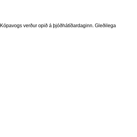
Kópavogs verður opið á þjóðhátíðardaginn. Gleðilega