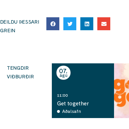
DEILDU ÞESSARI
GREIN
TENGDIR
07
ágú
VIÐBURÐIR
11:00
Get together
Aðalsafn