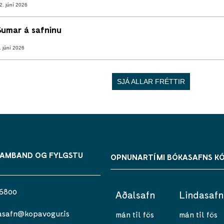
2. júní 2026
Sumar á safninu
. júní 2026
SJÁ ALLAR FRÉTTIR
SAMBAND OG FYLGSTU
OPNUNARTÍMI BÓKASAFNS K
 6800
Aðalsafn
Lindasafn
asafn@kopavogur.is
mán til fös
mán til fös