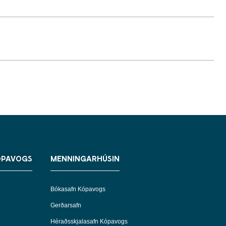
ÓPAVOGS
MENNINGARHÚSIN
Bókasafn Kópavogs
Gerðarsafn
Héraðsskjalasafn Kópavogs