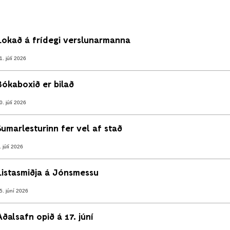
Lokað á frídegi verslunarmanna
1. júlí 2026
Bókaboxið er bilað
0. júlí 2026
Sumarlesturinn fer vel af stað
. júlí 2026
Listasmiðja á Jónsmessu
5. júní 2026
Aðalsafn opið á 17. júní