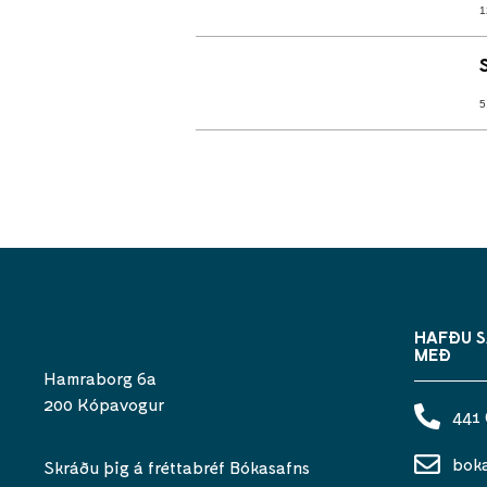
1
5
HAFÐU 
MEÐ
Hamraborg 6a
200 Kópavogur
441
bok
Skráðu þig á fréttabréf Bókasafns