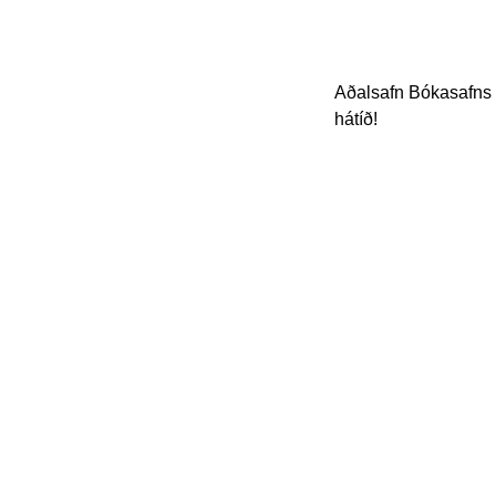
Aðalsafn Bókasafns 
hátíð!