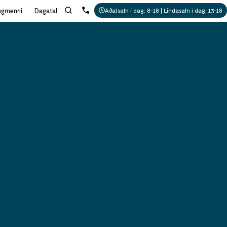
ngmenni
Dagatal
Aðalsafn í dag: 8-18 | Lindasafn í dag: 13-18