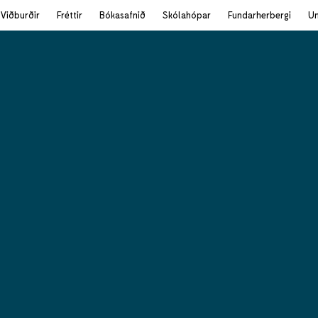
Viðburðir
Fréttir
Bókasafnið
Skólahópar
Fundarherbergi
U