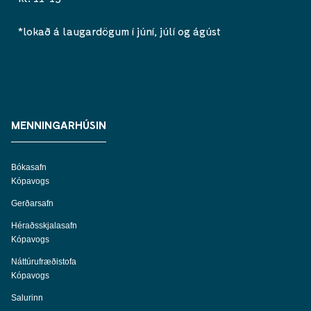
*lokað á laugardögum í júní, júlí og ágúst
MENNINGARHÚSIN
Bókasafn
Kópavogs
Gerðarsafn
Héraðsskjalasafn
Kópavogs
Náttúrufræðistofa
Kópavogs
Salurinn