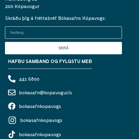
200 Kópavogur
Skráðu þig á fréttabréf Bókasafns Kópavogs:
SKRÁ
HAFÐU SAMBAND OG FYLGSTU MEÐ
441 6800
bokasafn@kopavogur.is
bokasafnkopavogs
bokasafnkopavogs
bokasafnkopavogs