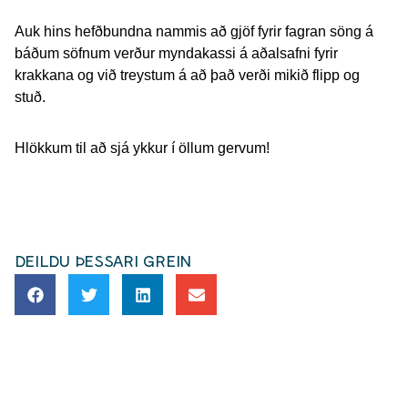
Auk hins hefðbundna nammis að gjöf fyrir fagran söng á
báðum söfnum verður myndakassi á aðalsafni fyrir
krakkana og við treystum á að það verði mikið flipp og
stuð.
Hlökkum til að sjá ykkur í öllum gervum!
DEILDU ÞESSARI GREIN