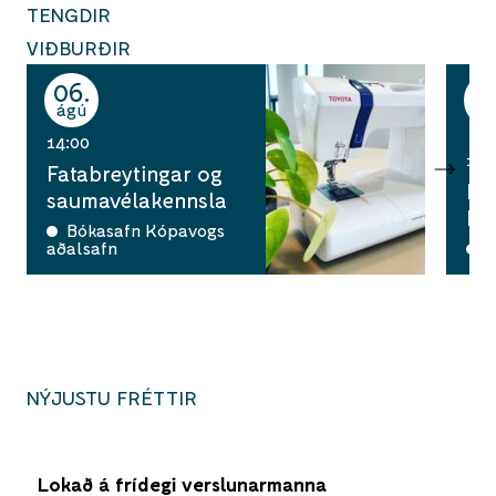
TENGDIR
VIÐBURÐIR
06
0
ágú
ág
14:00
12:
Fatabreytingar og
Hi
saumavélakennsla
há
Bókasafn Kópavogs
aðalsafn
A
NÝJUSTU FRÉTTIR
Lokað á frídegi verslunarmanna