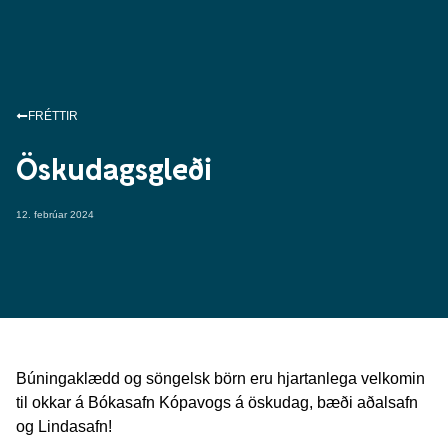
FRÉTTIR
Öskudagsgleði
12. febrúar 2024
Búningaklædd og söngelsk börn eru hjartanlega velkomin
til okkar á Bókasafn Kópavogs á öskudag, bæði aðalsafn
og Lindasafn!