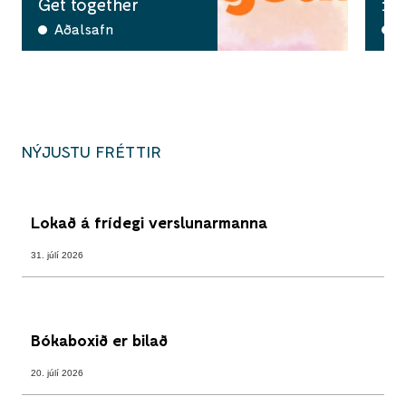
Get together
12
Aðalsafn
T
NÝJUSTU FRÉTTIR
Lokað á frídegi verslunarmanna
31. júlí 2026
Bókaboxið er bilað
20. júlí 2026