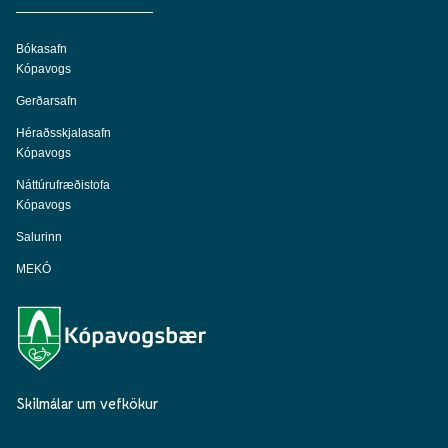
Bókasafn
Kópavogs
Gerðarsafn
Héraðsskjalasafn
Kópavogs
Náttúrufræðistofa
Kópavogs
Salurinn
MEKÓ
Skilmálar um vefkökur