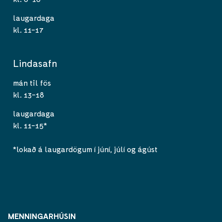
laugardaga
kl. 11-17
Lindasafn
mán til fös
kl. 13-18
laugardaga
kl. 11-15*
*lokað á laugardögum í júní, júlí og ágúst
MENNINGARHÚSIN