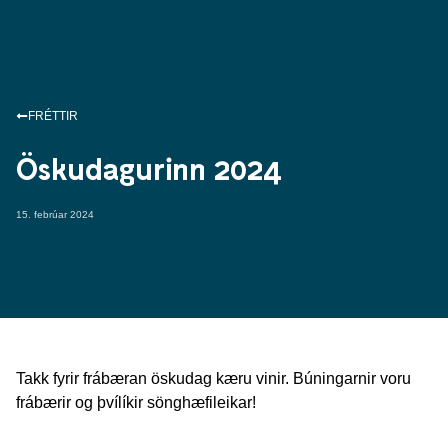
FRÉTTIR
Öskudagurinn 2024
15. febrúar 2024
Takk fyrir frábæran öskudag kæru vinir. Búningarnir voru
frábærir og þvílíkir sönghæfileikar!