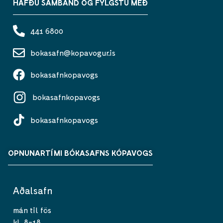
HAFÐU SAMBAND OG FYLGSTU MEÐ
441 6800
bokasafn@kopavogur.is
bokasafnkopavogs
bokasafnkopavogs
bokasafnkopavogs
OPNUNARTÍMI BÓKASAFNS KÓPAVOGS
Aðalsafn
mán til fös
kl. 8-18