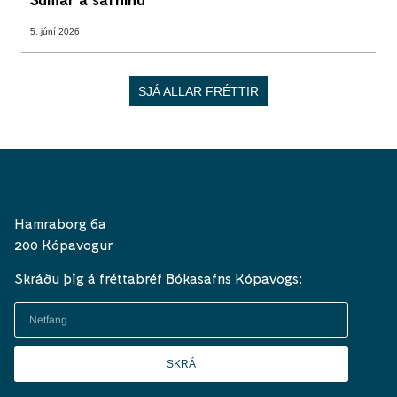
5. júní 2026
SJÁ ALLAR FRÉTTIR
Hamraborg 6a
200 Kópavogur
Skráðu þig á fréttabréf Bókasafns Kópavogs:
SKRÁ