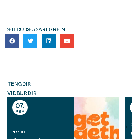
DEILDU ÞESSARI GREIN
TENGDIR
VIÐBURÐIR
07
0
ágú
ág
14:
11:00
Cos