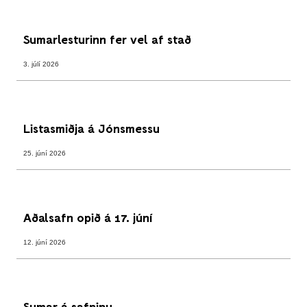
Sumarlesturinn fer vel af stað
3. júlí 2026
Listasmiðja á Jónsmessu
25. júní 2026
Aðalsafn opið á 17. júní
12. júní 2026
Sumar á safninu