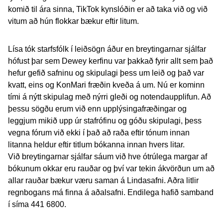
komið til ára sinna, TikTok kynslóðin er að taka við og við
vitum að hún flokkar bækur eftir litum.
Lísa tók starfsfólk í leiðsögn áður en breytingarnar sjálfar
hófust þar sem Dewey kerfinu var þakkað fyrir allt sem það
hefur gefið safninu og skipulagi þess um leið og það var
kvatt, eins og KonMari fræðin kveða á um. Nú er kominn
tími á nýtt skipulag með nýrri gleði og notendaupplifun. Að
þessu sögðu erum við enn upplýsingafræðingar og
leggjum mikið upp úr stafrófinu og góðu skipulagi, þess
vegna fórum við ekki í það að raða eftir tónum innan
litanna heldur eftir titlum bókanna innan hvers litar.
Við breytingarnar sjálfar sáum við hve ótrúlega margar af
bókunum okkar eru rauðar og því var tekin ákvörðun um að
allar rauðar bækur væru saman á Lindasafni. Aðra litlir
regnbogans má finna á aðalsafni. Endilega hafið samband
í síma 441 6800.