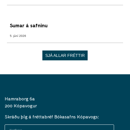
Sumar á safninu
5. júní 2026
SJÁ ALLAR FRÉTTIR
Hamraborg 6a
200 Kópavogur
Skráðu þig á fréttabréf Bókasafns Kópavogs: