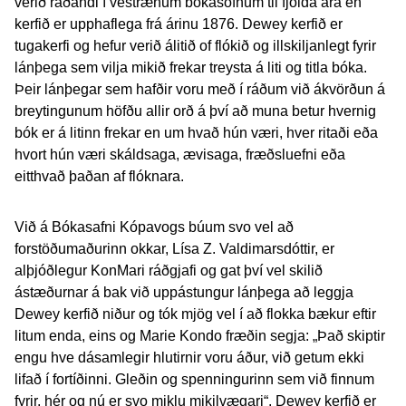
verið ráðandi í vestrænum bókasöfnum til fjölda ára en
kerfið er upphaflega frá árinu 1876. Dewey kerfið er
tugakerfi og hefur verið álitið of flókið og illskiljanlegt fyrir
lánþega sem vilja mikið frekar treysta á liti og titla bóka.
Þeir lánþegar sem hafðir voru með í ráðum við ákvörðun á
breytingunum höfðu allir orð á því að muna betur hvernig
bók er á litinn frekar en um hvað hún væri, hver ritaði eða
hvort hún væri skáldsaga, ævisaga, fræðsluefni eða
eitthvað þaðan af flóknara.
Við á Bókasafni Kópavogs búum svo vel að
forstöðumaðurinn okkar, Lísa Z. Valdimarsdóttir, er
alþjóðlegur KonMari ráðgjafi og gat því vel skilið
ástæðurnar á bak við uppástungur lánþega að leggja
Dewey kerfið niður og tók mjög vel í að flokka bækur eftir
litum enda, eins og Marie Kondo fræðin segja: „Það skiptir
engu hve dásamlegir hlutirnir voru áður, við getum ekki
lifað í fortíðinni. Gleðin og spenningurinn sem við finnum
fyrir, hér og nú er svo miklu mikilvægari“. Dewey kerfið er