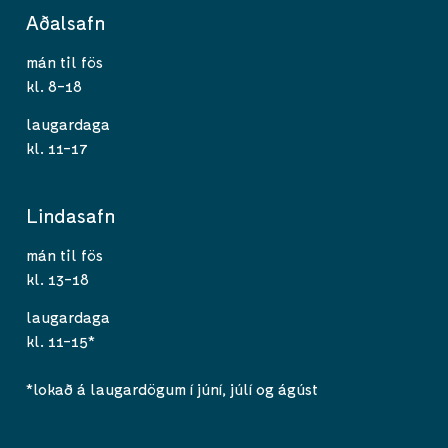
Aðalsafn
mán til fös
kl. 8-18
laugardaga
kl. 11-17
Lindasafn
mán til fös
kl. 13-18
laugardaga
kl. 11-15*
*lokað á laugardögum í júní, júlí og ágúst