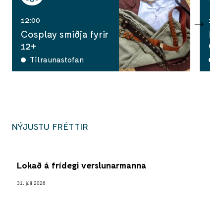
12:00
10:
Cosplay smiðja fyrir
Ha
12+
Ga
Tilraunastofan
A
NÝJUSTU FRÉTTIR
Lokað á frídegi verslunarmanna
31. júlí 2026