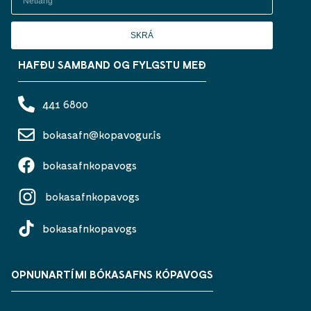
SKRÁ
HAFÐU SAMBAND OG FYLGSTU MEÐ
441 6800
bokasafn@kopavogur.is
bokasafnkopavogs
bokasafnkopavogs
bokasafnkopavogs
OPNUNARTÍMI BÓKASAFNS KÓPAVOGS