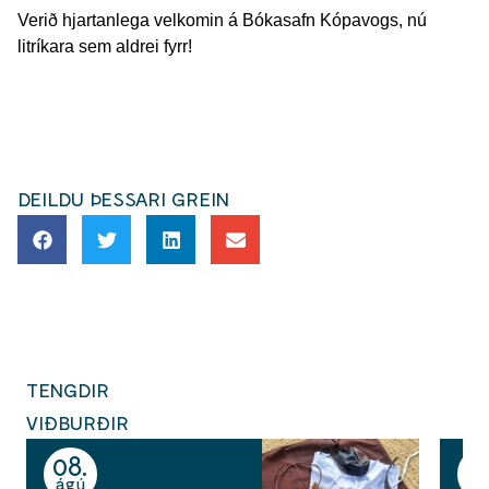
Verið hjartanlega velkomin á Bókasafn Kópavogs, nú
litríkara sem aldrei fyrr!
DEILDU ÞESSARI GREIN
TENGDIR
VIÐBURÐIR
08
1
ágú
ág