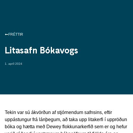
FRÉTTIR
Litasafn Bókavogs
1. apríl 2024
Tekin var sú ákvörðun af stjórnendum safnsins, eftir
uppástungur frá lánþegum, að taka upp litakerfi í uppröðun
bóka og hætta með Dewey flokkunarkerfið sem er og hefur