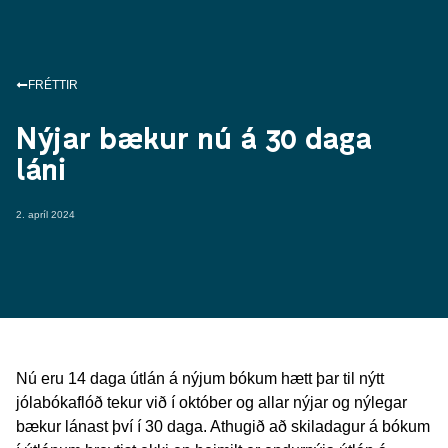
FRÉTTIR
Nýjar bækur nú á 30 daga
láni
2. apríl 2024
Nú eru 14 daga útlán á nýjum bókum hætt þar til nýtt
jólabókaflóð tekur við í október og allar nýjar og nýlegar
bækur lánast því í 30 daga. Athugið að skiladagur á bókum