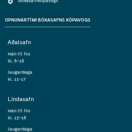
bokasafnkopavogs
OPNUNARTÍMI BÓKASAFNS KÓPAVOGS
Aðalsafn
mán til fös
kl. 8-18
laugardaga
kl. 11-17
Lindasafn
mán til fös
kl. 13-18
laugardaga