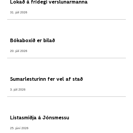
Lokað á frídegi verslunarmanna
31. júlí 2026
Bókaboxið er bilað
20. júlí 2026
Sumarlesturinn fer vel af stað
3. júlí 2026
Listasmiðja á Jónsmessu
25. júní 2026