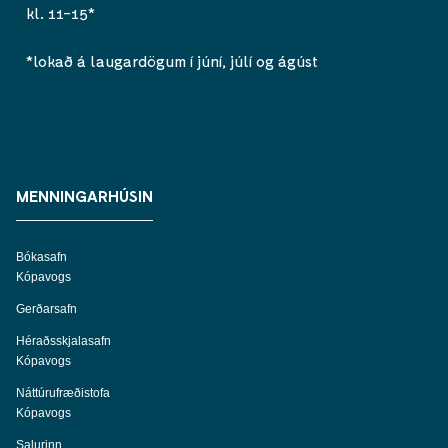
kl. 11-15*
*lokað á laugardögum í júní, júlí og ágúst
MENNINGARHÚSIN
Bókasafn
Kópavogs
Gerðarsafn
Héraðsskjalasafn
Kópavogs
Náttúrufræðistofa
Kópavogs
Salurinn