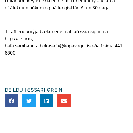
í útlánum breytist ekki en heimilt er endurnýja útlán á
ófráteknum bókum og þá lengist lánið um 30 daga.
Til að endurnýja bækur er einfalt að skrá sig inn á
https://leitir.is,
hafa samband á bokasafn@kopavogur.is eða í síma 441
6800.
DEILDU ÞESSARI GREIN