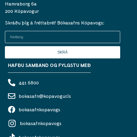
Hamraborg 6a
200 Kópavogur
Skráðu þig á fréttabréf Bókasafns Kópavogs:
SKRÁ
HAFÐU SAMBAND OG FYLGSTU MEÐ
441 6800
bokasafn@kopavogur.is
bokasafnkopavogs
bokasafnkopavogs