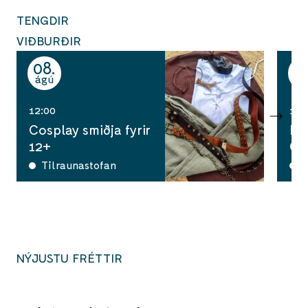
TENGDIR
VIÐBURÐIR
08
1
ágú
ág
12:00
10:
Cosplay smiðja fyrir
Ha
12+
Ga
Tilraunastofan
A
NÝJUSTU FRÉTTIR