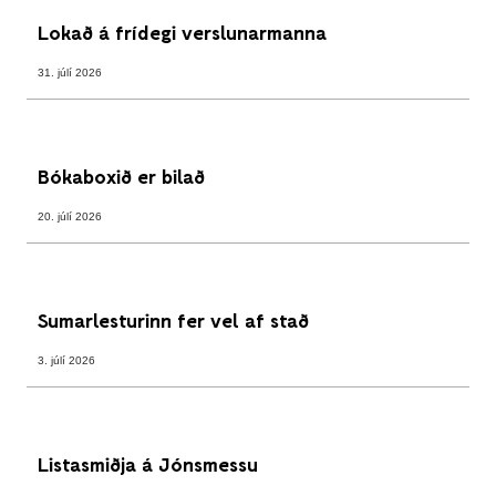
Lokað á frídegi verslunarmanna
31. júlí 2026
Bókaboxið er bilað
20. júlí 2026
Sumarlesturinn fer vel af stað
3. júlí 2026
Listasmiðja á Jónsmessu