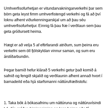
Umhverfisofurhetjan er vitundarvakningarverkefni þar sem
börn geta leyst fimm umhverfistengd verkefni og fá að því
loknu afhent viðurkenningarskjal um að þau séu
umhverfisofurhetjur. Einnig fá þau fræ í verðlaun sem þau
geta gróðursett heima.
Hægt er að velja 5 af eftirfarandi atriðum, sum þeirra eru
verkefni sem öll fjölskyldan vinnur saman, og sum eru
árstíðarbundin.
Þegar barnið hefur klárað 5 verkefni getur það komið á
safnið og fengið skjalið og verðlaunin afhent annað hvort í
barnadeild eða hjá starfsmanni náttúrufræðistofu:
1. Taka bók á bókasafninu um náttúruna og náttúruvísindi