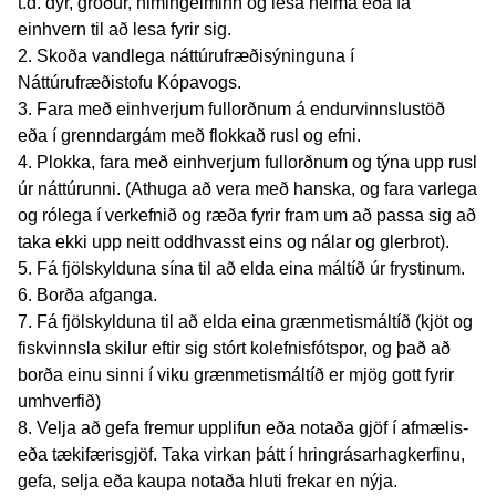
t.d. dýr, gróður, himingeiminn og lesa heima eða fá
einhvern til að lesa fyrir sig.
2. Skoða vandlega náttúrufræðisýninguna í
Náttúrufræðistofu Kópavogs.
3. Fara með einhverjum fullorðnum á endurvinnslustöð
eða í grenndargám með flokkað rusl og efni.
4. Plokka, fara með einhverjum fullorðnum og týna upp rusl
úr náttúrunni. (Athuga að vera með hanska, og fara varlega
og rólega í verkefnið og ræða fyrir fram um að passa sig að
taka ekki upp neitt oddhvasst eins og nálar og glerbrot).
5. Fá fjölskylduna sína til að elda eina máltíð úr frystinum.
6. Borða afganga.
7. Fá fjölskylduna til að elda eina grænmetismáltíð (kjöt og
fiskvinnsla skilur eftir sig stórt kolefnisfótspor, og það að
borða einu sinni í viku grænmetismáltíð er mjög gott fyrir
umhverfið)
8. Velja að gefa fremur upplifun eða notaða gjöf í afmælis-
eða tækifærisgjöf. Taka virkan þátt í hringrásarhagkerfinu,
gefa, selja eða kaupa notaða hluti frekar en nýja.