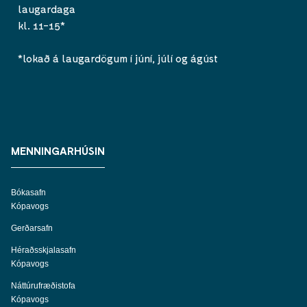
laugardaga
kl. 11-15*
*lokað á laugardögum í júní, júlí og ágúst
MENNINGARHÚSIN
Bókasafn
Kópavogs
Gerðarsafn
Héraðsskjalasafn
Kópavogs
Náttúrufræðistofa
Kópavogs