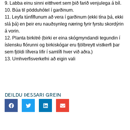
9. Labba einu sinni eitthvert sem þið farið venjulega á bíl.
10. Búa til pödduhótel í garðinum.
11. Leyfa túnfíflunum að vera í garðinum (ekki tína þá, ekki
slá þá) en þeir eru nauðsynleg næring fyrir fyrstu skordýrin
á vorin.
12. Planta birkitré (birki er eina skógmyndandi tegundin í
íslensku flórunni og birkiskógar eru fjölbreytt vistkerfi þar
sem fjöldi lífvera lifir í samlífi hver við aðra.)
13. Umhverfisverkefni að eigin vali
DEILDU ÞESSARI GREIN