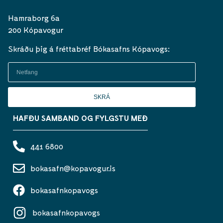
Hamraborg 6a
200 Kópavogur
Skráðu þig á fréttabréf Bókasafns Kópavogs:
SKRÁ
HAFÐU SAMBAND OG FYLGSTU MEÐ
441 6800
bokasafn@kopavogur.is
bokasafnkopavogs
bokasafnkopavogs