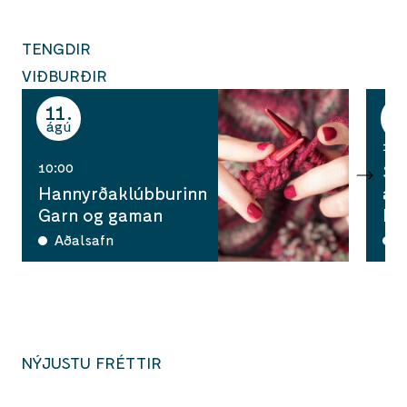
TENGDIR
VIÐBURÐIR
11
1
ágú
ág
14:
10:00
Su
Hannyrðaklúbburinn
að
Garn og gaman
Li
Aðalsafn
A
NÝJUSTU FRÉTTIR