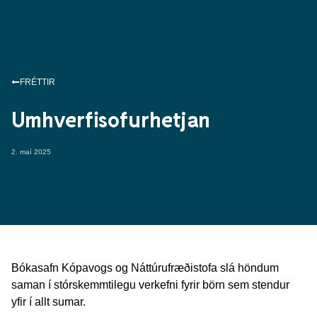
FRÉTTIR
Umhverfisofurhetjan
2. maí 2025
Bókasafn Kópavogs og Náttúrufræðistofa slá höndum
saman í stórskemmtilegu verkefni fyrir börn sem stendur
yfir í allt sumar.