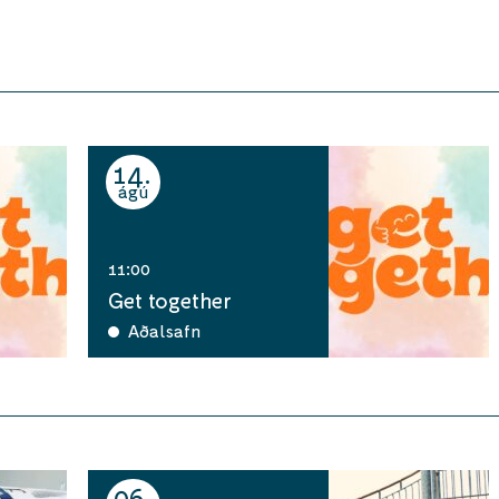
14
ágú
11:00
Get together
Aðalsafn
06