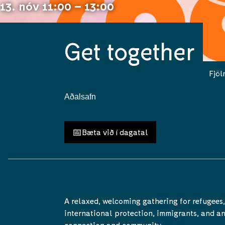
13. nóv 11:00 – 13:00
Get together
Fjöl
Aðalsafn
📅
Bæta við í dagatal
A relaxed, welcoming gathering for refugees,
international protection, immigrants, and a
connection and community.