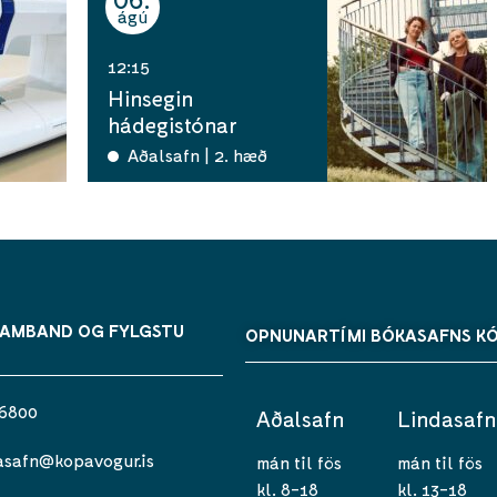
ágú
12:15
Hinsegin
hádegistónar
Aðalsafn | 2. hæð
SAMBAND OG FYLGSTU
OPNUNARTÍMI BÓKASAFNS K
 6800
Aðalsafn
Lindasafn
asafn@kopavogur.is
mán til fös
mán til fös
kl. 8-18
kl. 13-18