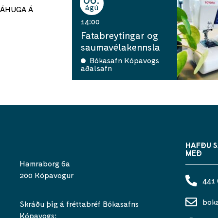
ágú
ÁHUGA Á
14:00
Fatabreytingar og
saumavélakennsla
Bókasafn Kópavogs
aðalsafn
HAFÐU 
MEÐ
Hamraborg 6a
200 Kópavogur
441
bok
Skráðu þig á fréttabréf Bókasafns
Kópavogs: