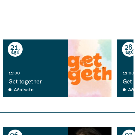
21
28
ágú
ágú
11:00
11:00
Get together
Get 
Aðalsafn
Að
06
07