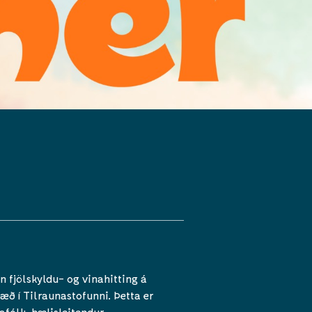
n fjölskyldu- og vinahitting á
æð í Tilraunastofunni. Þetta er
tafólk, hælisleitendur,