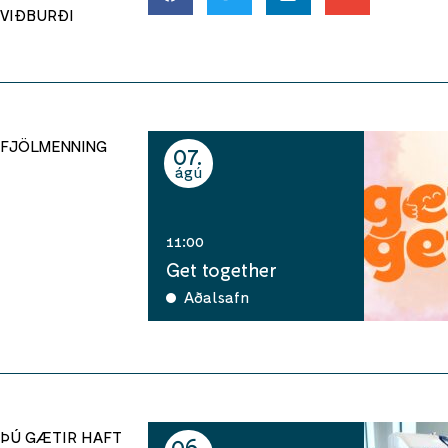
VIÐBURÐI
FJÖLMENNING
07
ágú
11:00
Get together
Aðalsafn
ÞÚ GÆTIR HAFT
06