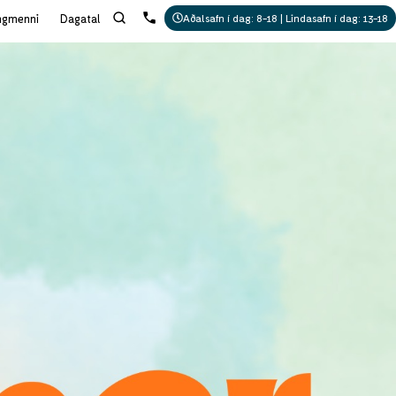
ngmenni
Dagatal
Aðalsafn í dag: 8-18 | Lindasafn í dag: 13-18