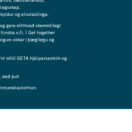
élagsskap.
skyldur og einstaklinga.
 og gera eitthvað skemmtilegt
föndra o.fl. Í Get together
 sögum okkar í þægilegu og
fni milli GETA hjálparsamtök og
 með því!
 Vinnumálastofnun.