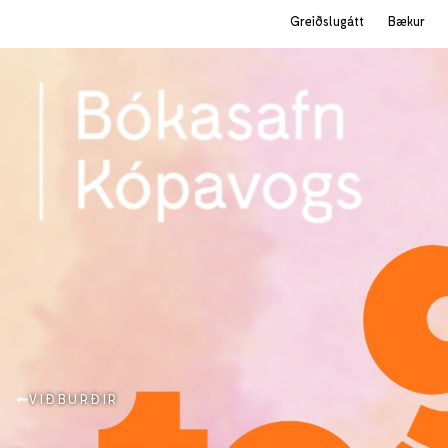
Greiðslugátt
Bækur
VIÐBURÐIR