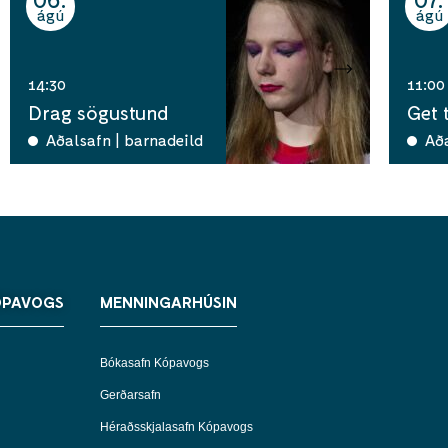
ágú
ágú
14:30
11:00
Drag sögustund
Get 
Aðalsafn | barnadeild
Að
ÓPAVOGS
MENNINGARHÚSIN
Bókasafn Kópavogs
Gerðarsafn
Héraðsskjalasafn Kópavogs