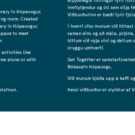
innflytjendur og öll sem vilja f
brary in Kópavogur,
Viðburðurinn er bæði fyrir fjöl
ting room. Created
ary in Kópavogur,
Í hverri viku munum við hittast
 space to meet
saman eins og að mála, prjóna, 
r.
hittum við nýja vini og deilum
öruggu umhverfi.
activities like
ome alone or with
Get Together er samstarfsverke
Bókasafn Kópavogs.
Við munum bjóða upp á kaffi og
stofnun.
Þessi viðburður er styrktur af