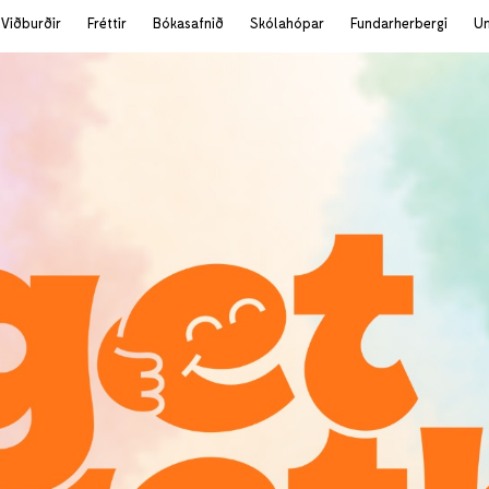
Viðburðir
Fréttir
Bókasafnið
Skólahópar
Fundarherbergi
U