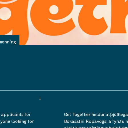
menning
 applicants for
Get Together heldur alþjóðlega
nyone looking for
Bókasafni Kópavogs, á fyrstu h
alþjóðlegur hittingur fyrir flót