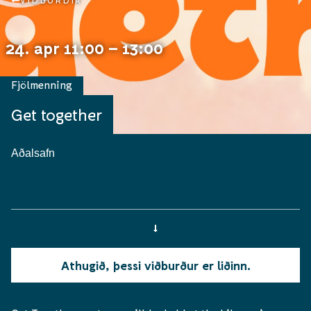
VIÐBURÐIR
24. apr 11:00 – 13:00
Fjölmenning
Get together
Aðalsafn
Athugið, þessi viðburður er liðinn.