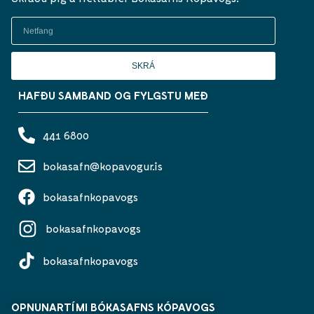
SKRÁ
HAFÐU SAMBAND OG FYLGSTU MEÐ
441 6800
bokasafn@kopavogur.is
bokasafnkopavogs
bokasafnkopavogs
bokasafnkopavogs
OPNUNARTÍMI BÓKASAFNS KÓPAVOGS