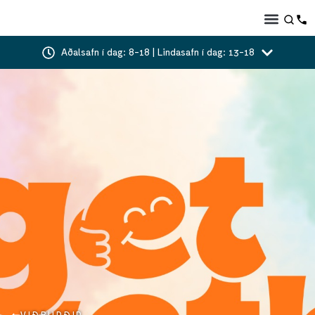
Aðalsafn í dag: 8-18 | Lindasafn í dag: 13-18