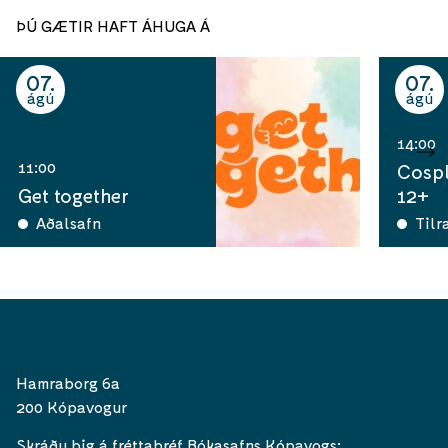
ÞÚ GÆTIR HAFT ÁHUGA Á
07
07
ágú
ágú
14:00
11:00
Cospl
Get together
12+
Aðalsafn
Tilr
Hamraborg 6a
200 Kópavogur
Skráðu þig á fréttabréf Bókasafns Kópavogs: