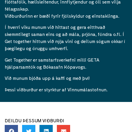
flóttafólk, hælisleitendur, innflytjendur og öll sem vilja
félagsskap.
Viðburðurinn er bæði fyrir fjölskyldur og einstaklinga.
Í hverri viku munum við hittast og gera eitthvað
skemmtilegt saman eins og að mála, prjóna, föndra o.fl. Í
Get together hittum við nýja vini og deilum sögum okkar í
þægilegu og öruggu umhverfi.
Get Together er samstarfsverkefni milli GETA
hjálparsamtök og Bókasafn Kópavogs.
Við munum bjóða upp á kaffi og með því!
Þessi viðburður er styrktur af Vinnumálastofnun.
DEILDU ÞESSUM VIÐBURÐI