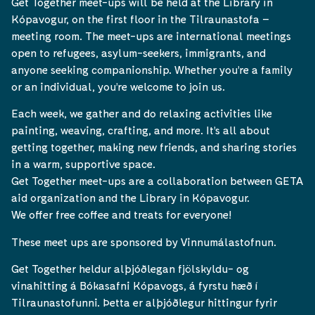
Get Together meet-ups will be held at the Library in
Kópavogur, on the first floor in the Tilraunastofa –
meeting room. The meet-ups are international meetings
open to refugees, asylum-seekers, immigrants, and
anyone seeking companionship. Whether you’re a family
or an individual, you’re welcome to join us.
Each week, we gather and do relaxing activities like
painting, weaving, crafting, and more. It’s all about
getting together, making new friends, and sharing stories
in a warm, supportive space.
Get Together meet-ups are a collaboration between GETA
aid organization and the Library in Kópavogur.
We offer free coffee and treats for everyone!
These meet ups are sponsored by Vinnumálastofnun.
Get Together heldur alþjóðlegan fjölskyldu- og
vinahitting á Bókasafni Kópavogs, á fyrstu hæð í
Tilraunastofunni. Þetta er alþjóðlegur hittingur fyrir