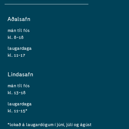
Aðalsafn
mán til fös
kl. 8-18
laugardaga
kl. 11-17
Lindasafn
mán til fös
kl. 13-18
laugardaga
kl. 11-15*
*lokað á laugardögum í júní, júlí og ágúst