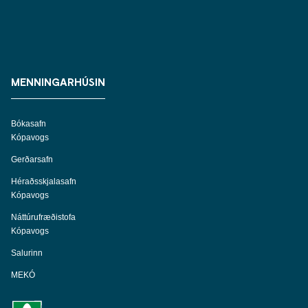
MENNINGARHÚSIN
Bókasafn
Kópavogs
Gerðarsafn
Héraðsskjalasafn
Kópavogs
Náttúrufræðistofa
Kópavogs
Salurinn
MEKÓ