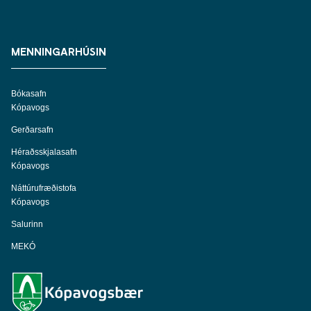
MENNINGARHÚSIN
Bókasafn
Kópavogs
Gerðarsafn
Héraðsskjalasafn
Kópavogs
Náttúrufræðistofa
Kópavogs
Salurinn
MEKÓ