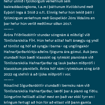
hefur unnið í fjölmörgum verkefnum sem
bakraddasöngkona, t.a.m í þáttunum Kvöldstund með
Eyþóri Inga á Stöð 2 o.fl. Einnig hefur hún tekið þátt í
fjölmörgum verkefnum með Gospelkór Jóns Vídalíns en
þar hefur hún verið meðlimur síðan 2017.
——-
Áróra Friðriksdóttir stundar söngnám á miðstigi við
Tónlistarskóla FÍH. Hún hefur alltaf haft ánægju og yndi
af tónlist og hóf að syngja í barna- og unglingakór
Hafnarfjarðarkirkju aðeins fjögurra ára gömul. Auk þess
stundaði hún bæði klassískt og rytmískt píanónám við
Tónlistarskóla Hafnarfjarðar og lauk þaðan miðprófi í
klassískum píanóleik. Áróra hóf nám í rytmískum söng árið
2022 og stefnir á að ljúka miðprófi í vor.
——-
Rósalind Sigurðardóttir stundaði í bernsku nám við
Tónlistarskóla Hafnarfjarðar, lærði þar á píanó og fiðlu.
Söngurinn heillaði alltaf mest en það var ekki fyrr en í
kringum fertugt að hún fór að eltast við þann gamla