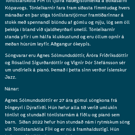
Tónlistarskóla FÍH til ljúfra hádegistónleika á Bókasafni
Kópavogs. Tónleikarnir fara fram síðasta fimmtudag hvers
mánaðar en þar stíga tónlistarstjörnur framtíðarinnar á
stokk með spennandi blöndu af gömlu og nýju, lög sem öll
þekkja í bland við sjaldheyrðari smelli. Tónleikarnir
standa yfir í um hálfa klukkustund og eru öllum opnir á
meðan húsrúm leyfir. Aðgangur ókeypis.
Söngvarar eru Agnes Sólmundsdóttir, Áróra Friðriksdóttir
og Rósalind Sigurðardóttir og Vignir Þór Stefánsson sér
um undirleik á píanó. Þemað í þetta sinn verður Íslenskur
Jazz.
Nánar:
Agnes Sólmundsdóttir er 27 ára gömul söngkona frá
Þingeyri í Dýrafirði. Hún hefur alla tíð verið umlukin
tónlist og stundaði tónlistarnám á fiðlu og píanó sem
barn. Síðan 2022 hefur hún stundað nám í rytmískum söng
við Tónlistarskóla FÍH og er nú á framhaldsstigi. Hún