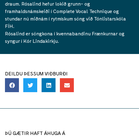
draum. Rósalind hefur lokið grunn- og
framhaldsnámskeiði í Complete Vocal Technique og
stundar nú miðnám í rytmískum söng við Tónlistarskóla
FÍH.
Rósalind er söngkona í kvennabandinu Frænkurnar og
syngur í Kór Lindakirkju.
DEILDU ÞESSUM VIÐBURÐI
ÞÚ GÆTIR HAFT ÁHUGA Á