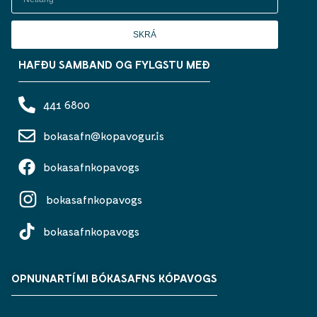
SKRÁ
HAFÐU SAMBAND OG FYLGSTU MEÐ
441 6800
bokasafn@kopavogur.is
bokasafnkopavogs
bokasafnkopavogs
bokasafnkopavogs
OPNUNARTÍMI BÓKASAFNS KÓPAVOGS