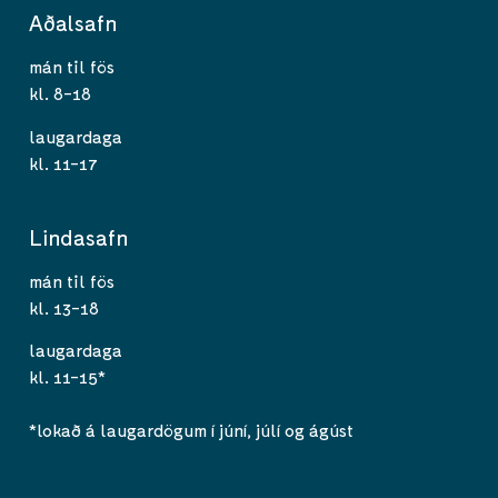
Aðalsafn
mán til fös
kl. 8-18
laugardaga
kl. 11-17
Lindasafn
mán til fös
kl. 13-18
laugardaga
kl. 11-15*
*lokað á laugardögum í júní, júlí og ágúst