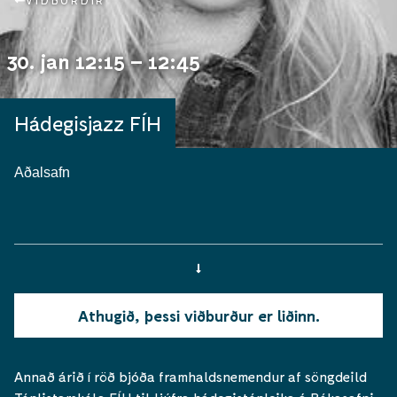
VIÐBURÐIR
30. jan 12:15 – 12:45
Hádegisjazz FÍH
Aðalsafn
Athugið, þessi viðburður er liðinn.
Annað árið í röð bjóða framhaldsnemendur af söngdeild