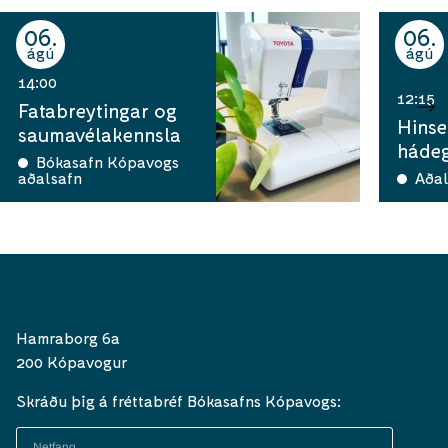
06
06
ágú
ágú
14:00
12:15
Fatabreytingar og
Hinse
saumavélakennsla
hádeg
Bókasafn Kópavogs
aðalsafn
Aðal
Hamraborg 6a
200 Kópavogur
Skráðu þig á fréttabréf Bókasafns Kópavogs: