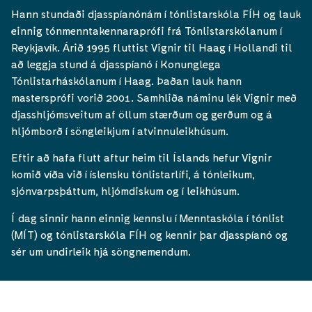
Hann stundaði djasspíanónám í tónlistarskóla FÍH og lauk
einnig tónmenntakennaraprófi frá Tónlistarskólanum í
Reykjavík. Árið 1995 fluttist Vignir til Haag í Hollandi til
að leggja stund á djasspíanó í Konunglega
Tónlistarháskólanum í Haag. Þaðan lauk hann
mastersprófi vorið 2001. Samhliða náminu lék Vignir með
djasshljómsveitum af öllum stærðum og gerðum og á
hljómborð í söngleikjum í atvinnuleikhúsum.
Eftir að hafa flutt aftur heim til Íslands hefur Vignir
komið víða við í íslensku tónlistarlífi, á tónleikum,
sjónvarpsþáttum, hljómdiskum og í leikhúsum.
Í dag sinnir hann einnig kennslu í Menntaskóla í tónlist
(MÍT) og tónlistarskóla FÍH og kennir þar djasspíanó og
sér um undirleik hjá söngnemendum.