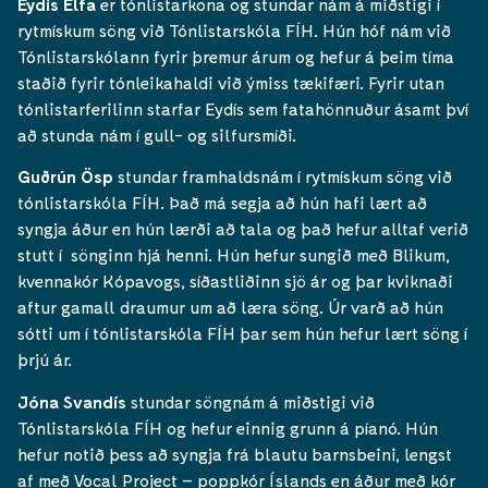
Eydís Elfa
er tónlistarkona og stundar nám á miðstigi í
rytmískum söng við Tónlistarskóla FÍH. Hún hóf nám við
Tónlistarskólann fyrir þremur árum og hefur á þeim tíma
staðið fyrir tónleikahaldi við ýmiss tækifæri. Fyrir utan
tónlistarferilinn starfar Eydís sem fatahönnuður ásamt því
að stunda nám í gull- og silfursmíði.
Guðrún Ösp
stundar framhaldsnám í rytmískum söng við
tónlistarskóla FÍH. Það má segja að hún hafi lært að
syngja áður en hún lærði að tala og það hefur alltaf verið
stutt í sönginn hjá henni. Hún hefur sungið með Blikum,
kvennakór Kópavogs, síðastliðinn sjö ár og þar kviknaði
aftur gamall draumur um að læra söng. Úr varð að hún
sótti um í tónlistarskóla FÍH þar sem hún hefur lært söng í
þrjú ár.
Jóna Svandís
stundar söngnám á miðstigi við
Tónlistarskóla FÍH og hefur einnig grunn á píanó. Hún
hefur notið þess að syngja frá blautu barnsbeini, lengst
af með Vocal Project – poppkór Íslands en áður með kór