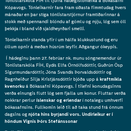
Tónlistarskóla FÍH til ljúfra hádegistónleika á Bókasafni
Kópavogs. Tónleikarnir fara fram síðasta fimmtudag hvers
mánaðar en þar stíga tónlistarstjörnur framtíðarinnar á
stokk með spennandi blöndu af gömlu og nýju, lög sem öll
þekkja í bland við sjaldheyrðari smelli.
Tónleikarnir standa yfir í um hálfa klukkustund og eru
öllum opnir á meðan húsrúm leyfir. Aðgangur ókeypis.
Í hádeginu þann 27. febrúar nk. munu söngnemendur úr
Tónlistarskóla FÍH, Eydís Elfa Örnólfsdóttir, Guðrún Ösp
Sigurmundardóttir, Jóna Svandís Þorvaldsdóttir og
Ragnheiður Silja Kristjánsdóttir bjóða upp á
kraftmikla
kvenorku
á Bókasafni Kópavogs. Í tilefni konudagsinns
verða einungis flutt lög sem fjalla um konur. Fluttar verða
nokkrar perlur
íslenskar og erlendar
í notalegu umhverfi
bókasafnsins. Fullkomin leið til að taka stund frá önnum
dagsins og
njóta hins byrjandi vors. Undirleikur er í
höndum Vignis Þórs Stefánssonar