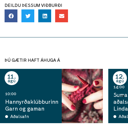
DEILDU ÞESSUM VIÐBURÐI
ÞÚ GÆTIR HAFT ÁHUGA Á
11
12
ágú
ágú
14:00
10:00
Sumar
Hannyrðaklúbburinn
aðals
Garn og gaman
Linda
Aðalsafn
Aðal