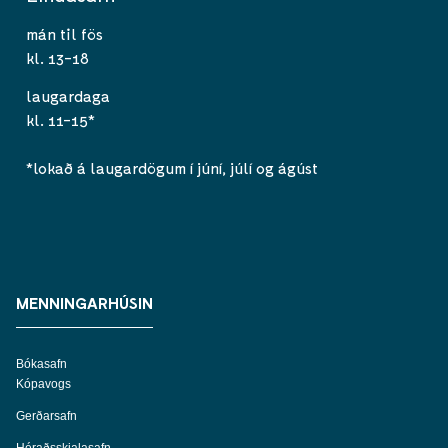
mán til fös
kl. 13-18
laugardaga
kl. 11-15*
*lokað á laugardögum í júní, júlí og ágúst
MENNINGARHÚSIN
Bókasafn
Kópavogs
Gerðarsafn
Héraðsskjalasafn