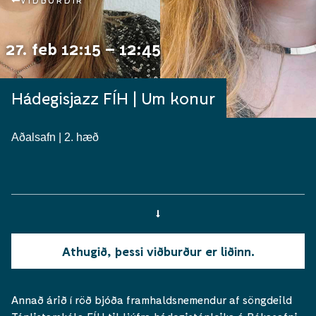
VIÐBURÐIR
27. feb 12:15 – 12:45
Hádegisjazz FÍH | Um konur
Aðalsafn | 2. hæð
Athugið, þessi viðburður er liðinn.
Annað árið í röð bjóða framhaldsnemendur af söngdeild