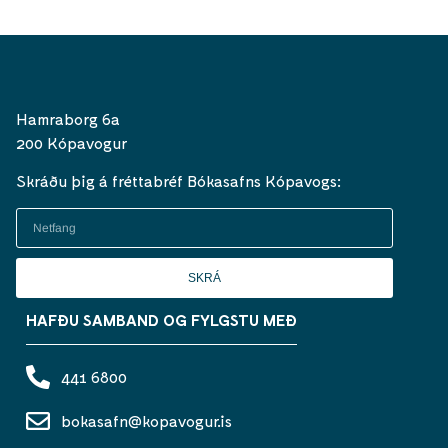
Hamraborg 6a
200 Kópavogur
Skráðu þig á fréttabréf Bókasafns Kópavogs:
SKRÁ
HAFÐU SAMBAND OG FYLGSTU MEÐ
441 6800
bokasafn@kopavogur.is