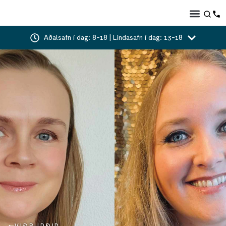
Aðalsafn í dag: 8-18 | Lindasafn í dag: 13-18