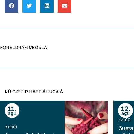
FORELDRAFRÆÐSLA
ÞÚ GÆTIR HAFT ÁHUGA Á
11
12
ágú
ágú
14:00
10:00
Sumar