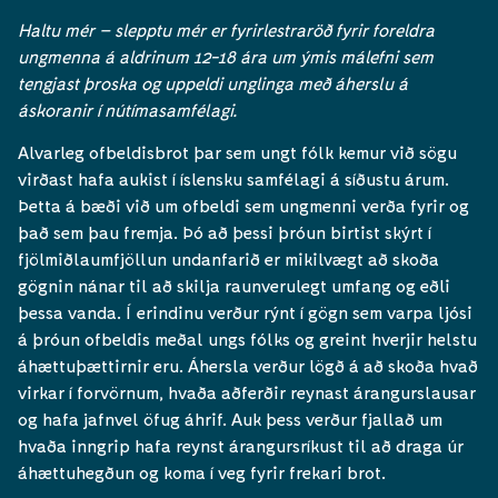
Haltu mér – slepptu mér er fyrirlestraröð fyrir foreldra
ungmenna á aldrinum 12-18 ára um ýmis málefni sem
tengjast þroska og uppeldi unglinga með áherslu á
áskoranir í nútímasamfélagi.
Alvarleg ofbeldisbrot þar sem ungt fólk kemur við sögu
virðast hafa aukist í íslensku samfélagi á síðustu árum.
Þetta á bæði við um ofbeldi sem ungmenni verða fyrir og
það sem þau fremja. Þó að þessi þróun birtist skýrt í
fjölmiðlaumfjöllun undanfarið er mikilvægt að skoða
gögnin nánar til að skilja raunverulegt umfang og eðli
þessa vanda. Í erindinu verður rýnt í gögn sem varpa ljósi
á þróun ofbeldis meðal ungs fólks og greint hverjir helstu
áhættuþættirnir eru. Áhersla verður lögð á að skoða hvað
virkar í forvörnum, hvaða aðferðir reynast árangurslausar
og hafa jafnvel öfug áhrif. Auk þess verður fjallað um
hvaða inngrip hafa reynst árangursríkust til að draga úr
áhættuhegðun og koma í veg fyrir frekari brot.