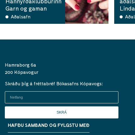
Hannyrðaklúbburinn
aðals
Garn og gaman
Linda
Aðalsafn
Aðal
Hamraborg 6a
200 Kópavogur
Skráðu þig á fréttabréf Bókasafns Kópavogs:
SKRÁ
HAFÐU SAMBAND OG FYLGSTU MEÐ