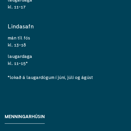
kl. 11-17
Lindasafn
mán til fös
kl. 13-18
laugardaga
kl. 11-15*
*lokað á laugardögum í júní, júlí og ágúst
MENNINGARHÚSIN