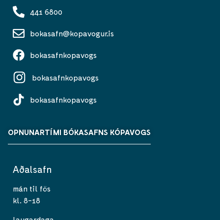
441 6800
bokasafn@kopavogur.is
bokasafnkopavogs
bokasafnkopavogs
bokasafnkopavogs
OPNUNARTÍMI BÓKASAFNS KÓPAVOGS
Aðalsafn
mán til fös
kl. 8-18
laugardaga