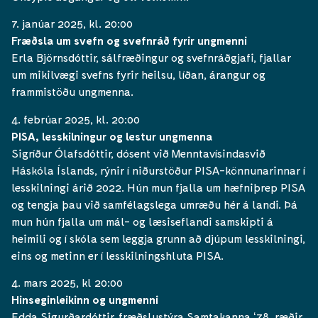
7. janúar 2025, kl. 20:00
Fræðsla um svefn og svefnráð fyrir ungmenni
Erla Björnsdóttir, sálfræðingur og svefnráðgjafi, fjallar
um mikilvægi svefns fyrir heilsu, líðan, árangur og
frammistöðu ungmenna.
4. febrúar 2025, kl. 20:00
PISA, lesskilningur og lestur ungmenna
Sigríður Ólafsdóttir, dósent við Menntavísindasvið
Háskóla Íslands, rýnir í niðurstöður PISA-könnunarinnar í
lesskilningi árið 2022. Hún mun fjalla um hæfniþrep PISA
og tengja þau við samfélagslega umræðu hér á landi. Þá
mun hún fjalla um mál- og læsiseflandi samskipti á
heimili og í skóla sem leggja grunn að djúpum lesskilningi,
eins og metinn er í lesskilningshluta PISA.
4. mars 2025, kl 20:00
Hinseginleikinn og ungmenni
Edda Sigurðardóttir, fræðslustýra Samtakanna ʻ78, ræðir