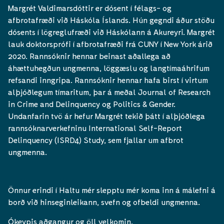
Margrét Valdimarsdóttir er dósent í félags- og
afbrotafræði við Háskóla Íslands. Hún gegndi áður stöðu
dósents í lögreglufræði við Háskólann á Akureyri. Margrét
lauk doktorsprófi í afbrotafræði frá CUNY í New York árið
2020. Rannsóknir hennar beinast aðallega að
áhættuhegðun ungmenna, löggæslu og langtímaáhrifum
refsandi inngripa. Rannsóknir hennar hafa birst í virtum
alþjóðlegum tímaritum, þar á meðal Journal of Research
in Crime and Delinquency og Politics & Gender.
Undanfarin tvö ár hefur Margrét tekið þátt í alþjóðlega
rannsóknarverkefninu International Self-Report
Delinquency (ISRD4) Study, sem fjallar um afbrot
ungmenna.
Önnur erindi í Haltu mér slepptu mér koma inn á málefni á
borð við hinseginleikann, svefn og ofbeldi ungmenna.
Ókeypis aðgangur og öll velkomin.