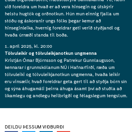
við foreldra um hvað er að vera hinsegin og útskýrir
helstu hugtök og orðnotkun. Hún mun einnig fjalla um
stöðu og áskoranir ungs fólks þegar kemur að
hinseginleika, hvernig foreldrar geti verið styðjandi og
hvaða úrræði standa til boða.
1. apríl 2025, kl. 20:00
Tölvuleikir og tölvuleikjanotkun ungmenna
Kristján Ómar Björnsson og Patrekur Gunnlaugsson,
kennarar í grunnskólanum NÚ í Hafnarfirði, ræða um
tölvuleiki og tölvuleikjanotkun ungmenna, hvaða leikir
eru vinsælir, hvað foreldrar geta gert til að styðja börn sín
og sýna áhugamáli þeirra áhuga ásamt því að stuðla að
líkamlegu og andlegu heilbrigði og félagslegum tengslum.
DEILDU ÞESSUM VIÐBURÐI