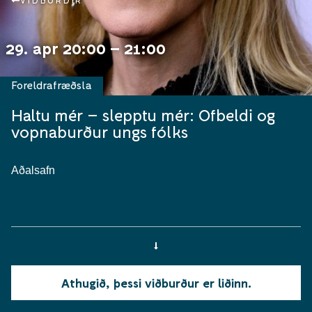
VIÐBURÐIR
29. apr 20:00 – 21:00
Foreldrafræðsla
Haltu mér – slepptu mér: Ofbeldi og
vopnaburður ungs fólks
Aðalsafn
Athugið, þessi viðburður er liðinn.