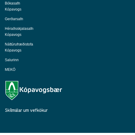
Bókasafn
Kópavogs
Gerðarsafn
Héraðsskjalasafn
Kópavogs
Náttúrufræðistofa
Kópavogs
Salurinn
MEKÓ
Skilmálar um vefkökur