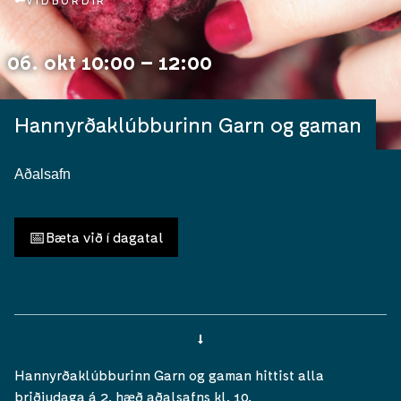
VIÐBURÐIR
06. okt 10:00 – 12:00
Hannyrðaklúbburinn Garn og gaman
Aðalsafn
📅
Bæta við í dagatal
Hannyrðaklúbburinn Garn og gaman hittist alla
þriðjudaga á 2. hæð aðalsafns kl. 10.