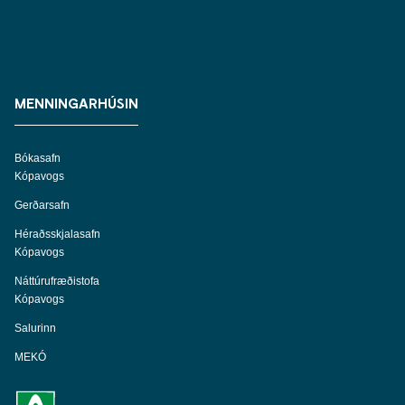
MENNINGARHÚSIN
Bókasafn
Kópavogs
Gerðarsafn
Héraðsskjalasafn
Kópavogs
Náttúrufræðistofa
Kópavogs
Salurinn
MEKÓ