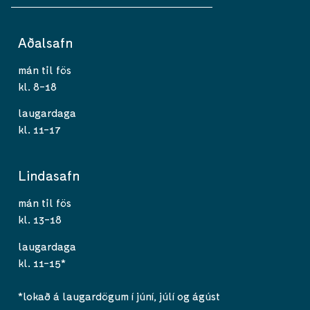
Aðalsafn
mán til fös
kl. 8-18
laugardaga
kl. 11-17
Lindasafn
mán til fös
kl. 13-18
laugardaga
kl. 11-15*
*lokað á laugardögum í júní, júlí og ágúst