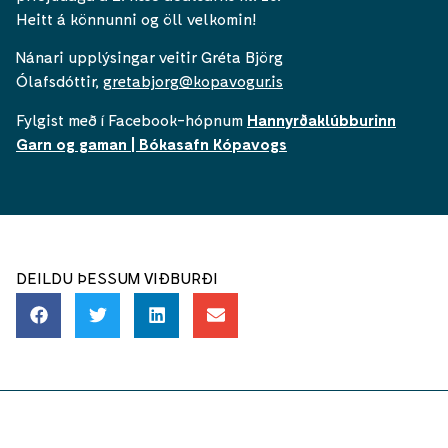
Heitt á könnunni og öll velkomin!
Nánari upplýsingar veitir Gréta Björg
Ólafsdóttir,
gretabjorg@kopavogur.is
Fylgist með í Facebook-hópnum
Hannyrðaklúbburinn
Garn og gaman | Bókasafn Kópavogs
DEILDU ÞESSUM VIÐBURÐI