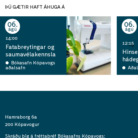
ÞÚ GÆTIR HAFT ÁHUGA Á
06
06
ágú
ágú
14:00
12:15
Fatabreytingar og
Hinse
saumavélakennsla
hádeg
Bókasafn Kópavogs
aðalsafn
Aðal
Hamraborg 6a
200 Kópavogur
Skráðu þig á fréttabréf Bókasafns Kópavogs: