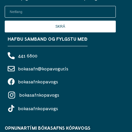
SKRÁ
HAFÐU SAMBAND OG FYLGSTU MEÐ
441 6800
bokasafn@kopavogur.is
bokasafnkopavogs
bokasafnkopavogs
bokasafnkopavogs
OPNUNARTÍMI BÓKASAFNS KÓPAVOGS