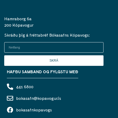
Hamraborg 6a
200 Kópavogur
Skráðu þig á fréttabréf Bókasafns Kópavogs:
SKRÁ
HAFÐU SAMBAND OG FYLGSTU MEÐ
441 6800
bokasafn@kopavogur.is
bokasafnkopavogs