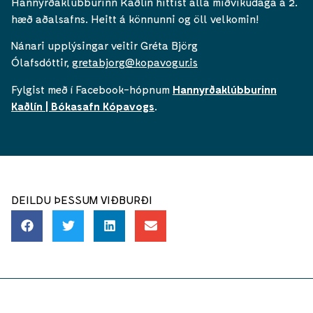
Hannyrðaklúbburinn Kaðlín hittist alla miðvikudaga á 2.
hæð aðalsafns. Heitt á könnunni og öll velkomin!
Nánari upplýsingar veitir Gréta Björg
Ólafsdóttir,
gretabjorg@kopavogur.is
Fylgist með í Facebook-hópnum
Hannyrðaklúbburinn
Kaðlín | Bókasafn Kópavogs
.
DEILDU ÞESSUM VIÐBURÐI