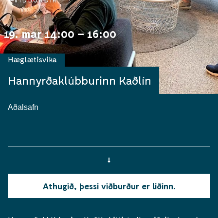
VIÐBURÐIR
19. mar 14:00 – 16:00
Hæglætisvika
Hannyrðaklúbburinn Kaðlín
Aðalsafn
Athugið, þessi viðburður er liðinn.