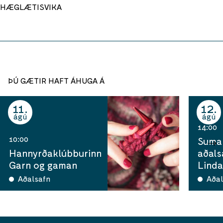
HÆGLÆTISVIKA
ÞÚ GÆTIR HAFT ÁHUGA Á
11
12
ágú
ágú
14:00
10:00
Sumar
Hannyrðaklúbburinn
aðals
Garn og gaman
Linda
Aðalsafn
Aðal