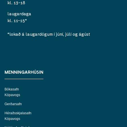
kl. 13-18
laugardaga
kl. 11-15*
*lokað á laugardögum í júní, júlí og ágúst
MENNINGARHÚSIN
Bókasafn
Kópavogs
Gerðarsafn
Héraðsskjalasafn
Kópavogs