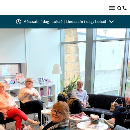
Aðalsafn í dag: Lokað | Lindasafn í dag: Lokað