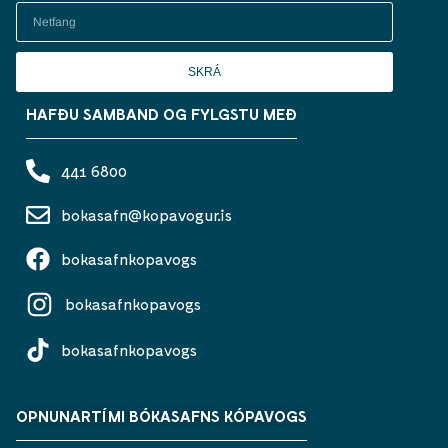
SKRÁ
HAFÐU SAMBAND OG FYLGSTU MEÐ
441 6800
bokasafn@kopavogur.is
bokasafnkopavogs
bokasafnkopavogs
bokasafnkopavogs
OPNUNARTÍMI BÓKASAFNS KÓPAVOGS