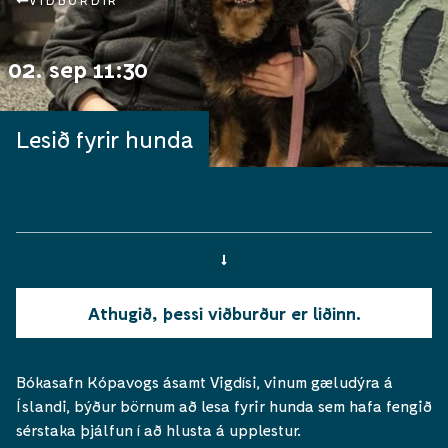
VIÐBURÐIR
02. sep 11:30
Lesið fyrir hunda
Athugið, þessi viðburður er liðinn.
Bókasafn Kópavogs ásamt Vigdísi, vinum gæludýra á
Íslandi, býður börnum að lesa fyrir hunda sem hafa fengið
sérstaka þjálfun í að hlusta á upplestur.