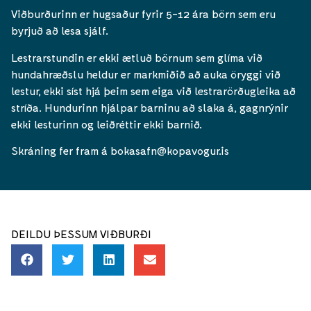
Viðburðurinn er hugsaður fyrir 5-12 ára börn sem eru
byrjuð að lesa sjálf.
Lestrarstundin er ekki ætluð börnum sem glíma við
hundahræðslu heldur er markmiðið að auka öryggi við
lestur, ekki síst hjá þeim sem eiga við lestrarörðugleika að
stríða. Hundurinn hjálpar barninu að slaka á, gagnrýnir
ekki lesturinn og leiðréttir ekki barnið.
Skráning fer fram á bokasafn@kopavogur.is
DEILDU ÞESSUM VIÐBURÐI