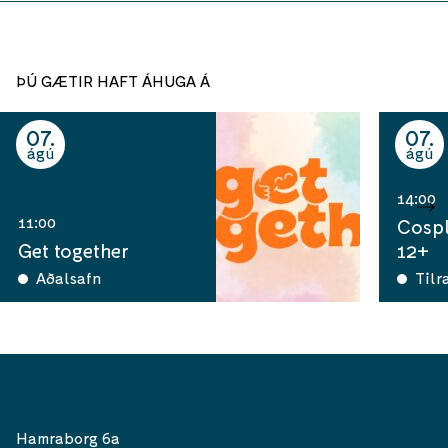
ÞÚ GÆTIR HAFT ÁHUGA Á
07
07
ágú
ágú
14:00
11:00
Cospl
Get together
12+
Aðalsafn
Tilr
Hamraborg 6a