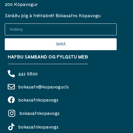
200 Kópavogur
Skráðu þig á fréttabréf Bókasafns Kópavogs:
SKRÁ
HAFÐU SAMBAND OG FYLGSTU MEÐ
441 6800
bokasafn@kopavogur.is
bokasafnkopavogs
bokasafnkopavogs
bokasafnkopavogs