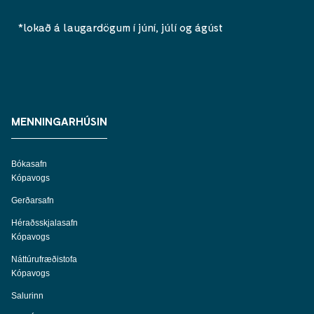
*lokað á laugardögum í júní, júlí og ágúst
MENNINGARHÚSIN
Bókasafn
Kópavogs
Gerðarsafn
Héraðsskjalasafn
Kópavogs
Náttúrufræðistofa
Kópavogs
Salurinn