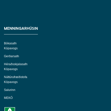
MENNINGARHÚSIN
Bókasafn
Kópavogs
Gerðarsafn
Héraðsskjalasafn
Kópavogs
Náttúrufræðistofa
Kópavogs
Salurinn
MEKÓ