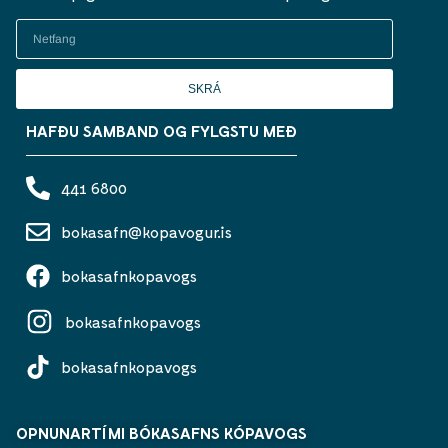
SKRÁ
HAFÐU SAMBAND OG FYLGSTU MEÐ
441 6800
bokasafn@kopavogur.is
bokasafnkopavogs
bokasafnkopavogs
bokasafnkopavogs
OPNUNARTÍMI BÓKASAFNS KÓPAVOGS