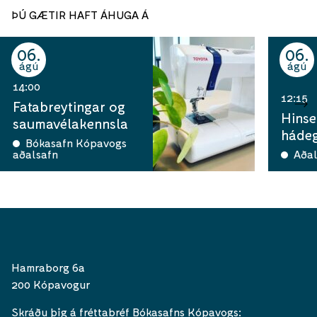
ÞÚ GÆTIR HAFT ÁHUGA Á
06
06
ágú
ágú
14:00
12:15
Fatabreytingar og
Hinse
saumavélakennsla
hádeg
Bókasafn Kópavogs
aðalsafn
Aðal
Hamraborg 6a
200 Kópavogur
Skráðu þig á fréttabréf Bókasafns Kópavogs: