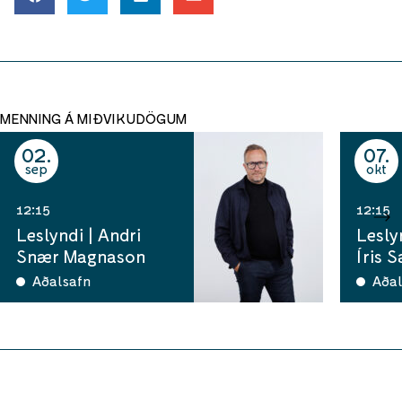
MENNING Á MIÐVIKUDÖGUM
02
07
sep
okt
12:15
12:15
Leslyndi | Andri
Lesly
Snær Magnason
Íris 
Aðalsafn
Aðal