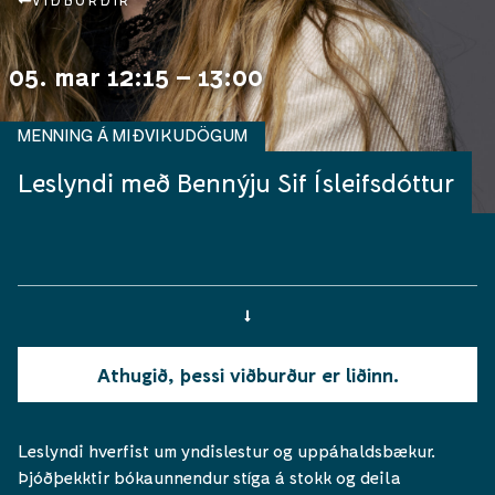
VIÐBURÐIR
05. mar 12:15 – 13:00
MENNING Á MIÐVIKUDÖGUM
Leslyndi með Bennýju Sif Ísleifsdóttur
Athugið, þessi viðburður er liðinn.
Leslyndi hverfist um yndislestur og uppáhaldsbækur.
Þjóðþekktir bókaunnendur stíga á stokk og deila