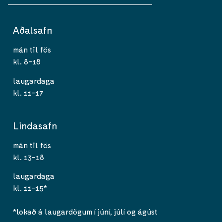
Aðalsafn
mán til fös
kl. 8-18
laugardaga
kl. 11-17
Lindasafn
mán til fös
kl. 13-18
laugardaga
kl. 11-15*
*lokað á laugardögum í júní, júlí og ágúst