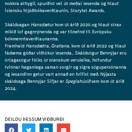
nokkra athygli, spurðist vel út meðal lesenda og hlaut
Íslensku hljóðbókaverðlaunin, Storytel Awards.
Skáldsagan
Hansdætur
kom út árið 2020 og hlaut strax
mikið lof gagnrýnenda og var tilnefnd til Evrópsku
bókmenntaverðlaunanna.
Framhald
Hansdætra
,
Gratíana,
kom út árið 2022 og hlaut
fádæma góðar viðtökur lesenda.. Skáldsögur Bennýjar eru
örlagasögur fólks úr íslenskum veruleika, höfundur
tvinnar haganlega saman sorgir og sigra sögupersónanna
og lesandinn getur vart annað en hrifist með. Nýjasta
skáldsaga Bennýjar Sifjar er
Speglahúsið
sem kom út árið
2024.
DEILDU ÞESSUM VIÐBURÐI