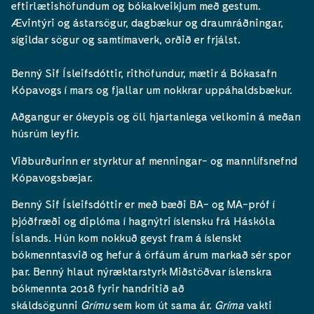
eftirlætishöfundum og bókakveikjum með gestum.
Ævintýri og ástarsögur, dagbækur og draumráðningar,
sígildar sögur og samtímaverk, orðið er frjálst.
Benný Sif Ísleifsdóttir, rithöfundur, mætir á Bókasafn
Kópavogs í mars og fjallar um nokkrar uppáhaldsbækur.
Aðgangur er ókeypis og öll hjartanlega velkomin á meðan
húsrúm leyfir.
Viðburðurinn er styrktur af menningar- og mannlífsnefnd
Kópavogsbæjar.
Benný Sif Ísleifsdóttir er með bæði BA- og MA-próf í
þjóðfræði og diplóma í hagnýtri íslensku frá Háskóla
Íslands. Hún kom nokkuð geyst fram á íslenskt
bókmenntasvið og hefur á örfáum árum markað sér spor
þar. Benný hlaut nýræktarstyrk Miðstöðvar íslenskra
bókmennta 2018 fyrir handritið að
skáldsögunni
Grímu
sem kom út sama ár.
Gríma
vakti