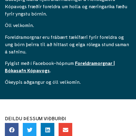
Kópavogs fræðir foreldra um holla og næringaríka fæðu
fyrir yngstu börnin.
Öll velkomin.
Foreldramorgnar eru frábært tækifæri fyrir foreldra og
ung börn þeirra til að hittast og eiga rólega stund saman
á safninu.
Fylgist með í Facebook-hópnum
Foreldramorgnar |
Bókasafn Kópavogs
.
Ókeypis aðgangur og öll velkomin.
DEILDU ÞESSUM VIÐBURÐI