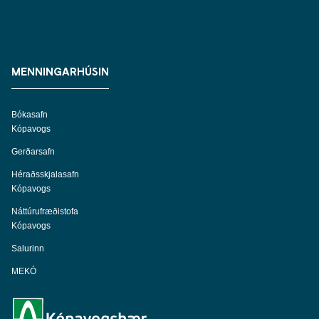
MENNINGARHÚSIN
Bókasafn
Kópavogs
Gerðarsafn
Héraðsskjalasafn
Kópavogs
Náttúrufræðistofa
Kópavogs
Salurinn
MEKÓ