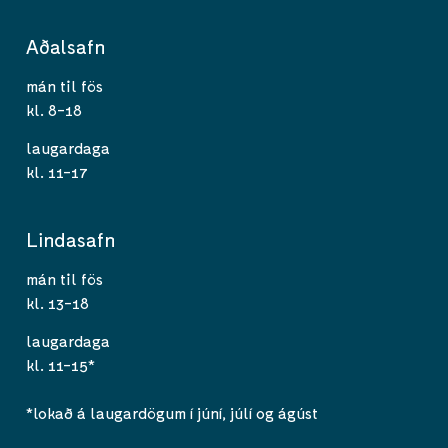
Aðalsafn
mán til fös
kl. 8-18
laugardaga
kl. 11-17
Lindasafn
mán til fös
kl. 13-18
laugardaga
kl. 11-15*
*lokað á laugardögum í júní, júlí og ágúst