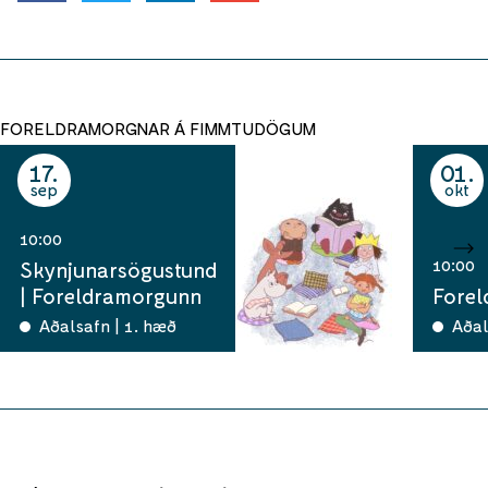
FORELDRAMORGNAR Á FIMMTUDÖGUM
17
01
sep
okt
10:00
10:00
Skynjunarsögustund
| Foreldramorgunn
Fore
Aðalsafn | 1. hæð
Aðal