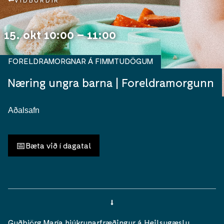
VIÐBURÐIR
15. okt 10:00 – 11:00
FORELDRAMORGNAR Á FIMMTUDÖGUM
Næring ungra barna | Foreldramorgunn
Aðalsafn
📅
Bæta við í dagatal
Guðbjörg María hjúkrunarfræðingur á Heilsugæslu