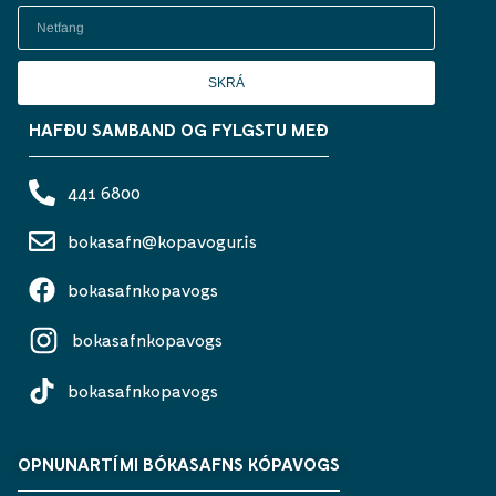
SKRÁ
HAFÐU SAMBAND OG FYLGSTU MEÐ
441 6800
bokasafn@kopavogur.is
bokasafnkopavogs
bokasafnkopavogs
bokasafnkopavogs
OPNUNARTÍMI BÓKASAFNS KÓPAVOGS