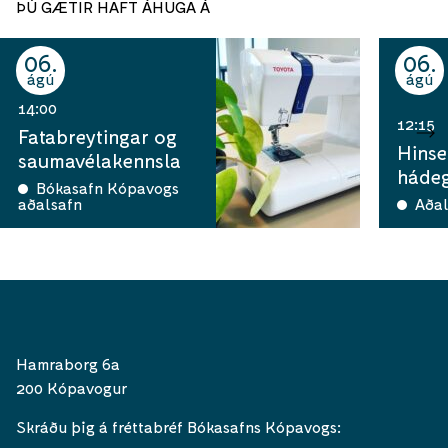
ÞÚ GÆTIR HAFT ÁHUGA Á
06
06
ágú
ágú
14:00
12:15
Fatabreytingar og
Hinse
saumavélakennsla
hádeg
Bókasafn Kópavogs
aðalsafn
Aðal
Hamraborg 6a
200 Kópavogur
Skráðu þig á fréttabréf Bókasafns Kópavogs: