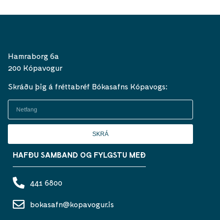
Hamraborg 6a
200 Kópavogur
Skráðu þig á fréttabréf Bókasafns Kópavogs:
SKRÁ
HAFÐU SAMBAND OG FYLGSTU MEÐ
441 6800
bokasafn@kopavogur.is