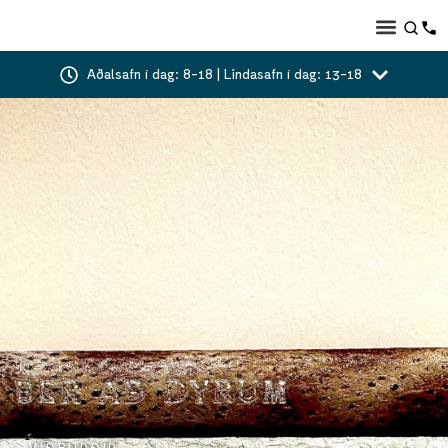
Aðalsafn í dag: 8-18 | Lindasafn í dag: 13-18