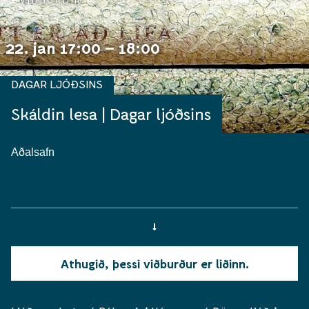
VIÐBURÐIR
22. jan 17:00 – 18:00
DAGAR LJÓÐSINS
Skáldin lesa | Dagar ljóðsins
Aðalsafn
Athugið, þessi viðburður er liðinn.