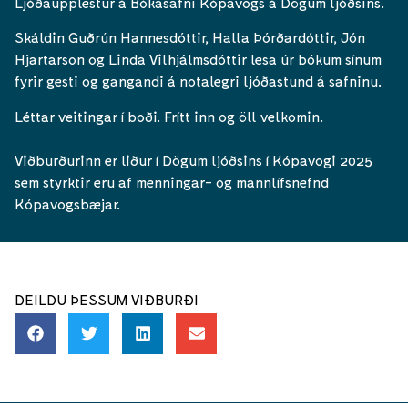
Ljóðaupplestur á Bókasafni Kópavogs á Dögum ljóðsins.
Skáldin Guðrún Hannesdóttir, Halla Þórðardóttir, Jón
Hjartarson og Linda Vilhjálmsdóttir lesa úr bókum sínum
fyrir gesti og gangandi á notalegri ljóðastund á safninu.
Léttar veitingar í boði. Frítt inn og öll velkomin.
Viðburðurinn er liður í Dögum ljóðsins í Kópavogi 2025
sem styrktir eru af menningar- og mannlífsnefnd
Kópavogsbæjar.
DEILDU ÞESSUM VIÐBURÐI