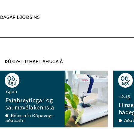
DAGAR LJÓÐSINS
ÞÚ GÆTIR HAFT ÁHUGA Á
06
06
ágú
ágú
14:00
12:15
Fatabreytingar og
Hinse
saumavélakennsla
hádeg
Bókasafn Kópavogs
aðalsafn
Aðal