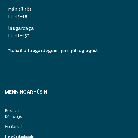
mán til fös
kl. 13-18
laugardaga
kl. 11-15*
*lokað á laugardögum í júní, júlí og ágúst
MENNINGARHÚSIN
Bókasafn
Kópavogs
Gerðarsafn
Héraðsskjalasafn