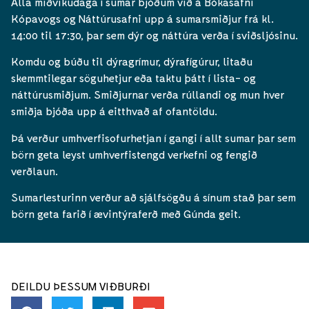
Alla miðvikudaga í sumar bjóðum við á Bókasafni
Kópavogs og Náttúrusafni upp á sumarsmiðjur frá kl.
14:00 til 17:30, þar sem dýr og náttúra verða í sviðsljósinu.
Komdu og búðu til dýragrímur, dýrafígúrur, litaðu
skemmtilegar söguhetjur eða taktu þátt í lista- og
náttúrusmiðjum. Smiðjurnar verða rúllandi og mun hver
smiðja bjóða upp á eitthvað af ofantöldu.
Þá verður umhverfisofurhetjan í gangi í allt sumar þar sem
börn geta leyst umhverfistengd verkefni og fengið
verðlaun.
Sumarlesturinn verður að sjálfsögðu á sínum stað þar sem
börn geta farið í ævintýraferð með Gúnda geit.
DEILDU ÞESSUM VIÐBURÐI