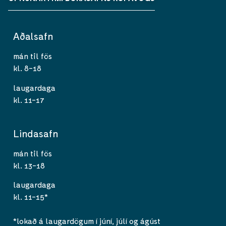
Aðalsafn
mán til fös
kl. 8-18
laugardaga
kl. 11-17
Lindasafn
mán til fös
kl. 13-18
laugardaga
kl. 11-15*
*lokað á laugardögum í júní, júlí og ágúst