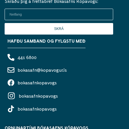
Skráðu þig á fréttabréf Bókasafns Kópavogs:
SKRÁ
HAFÐU SAMBAND OG FYLGSTU MEÐ
441 6800
bokasafn@kopavogur.is
bokasafnkopavogs
bokasafnkopavogs
bokasafnkopavogs
OPNUNARTÍMI BÓKASAFNS KÓPAVOGS