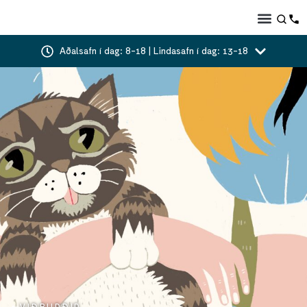
Aðalsafn í dag: 8-18 | Lindasafn í dag: 13-18