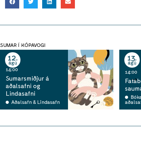
SUMAR Í KÓPAVOGI
12
13
ágú
ágú
14:00
14:00
Sumarsmiðjur á
Fatab
aðalsafni og
sauma
Lindasafni
Bók
Aðalsafn & Lindasafn
aðalsa