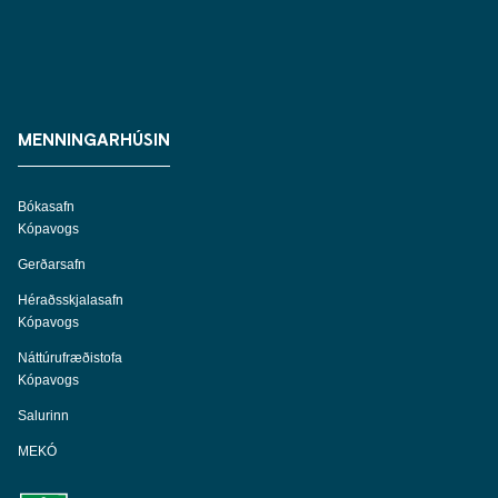
MENNINGARHÚSIN
Bókasafn
Kópavogs
Gerðarsafn
Héraðsskjalasafn
Kópavogs
Náttúrufræðistofa
Kópavogs
Salurinn
MEKÓ