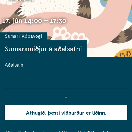
VIÐBURÐIR
17. jún 14:00 – 17:30
Sumar í Kópavogi
Sumarsmiðjur á aðalsafni
Aðalsafn
Athugið, þessi viðburður er liðinn.