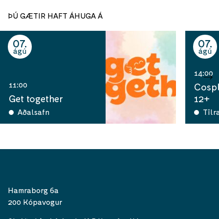
ÞÚ GÆTIR HAFT ÁHUGA Á
07
07
ágú
ágú
14:00
11:00
Cospl
Get together
12+
Aðalsafn
Tilr
Hamraborg 6a
200 Kópavogur