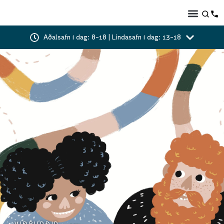
Aðalsafn í dag: 8-18 | Lindasafn í dag: 13-18