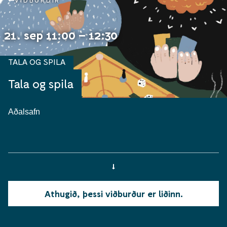
VIÐBURÐIR
21. sep 11:00 – 12:30
TALA OG SPILA
Tala og spila
Aðalsafn
Athugið, þessi viðburður er liðinn.