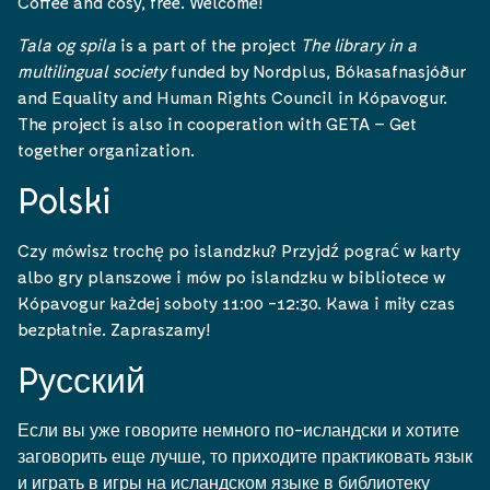
Coffee and cosy, free. Welcome!
Tala og spila
is a part of the project
The library in a
multilingual society
funded by Nordplus, Bókasafnasjóður
and Equality and Human Rights Council in Kópavogur.
The project is also in cooperation with GETA – Get
together organization.
Polski
Czy mówisz trochę po islandzku? Przyjdź pograć w karty
albo gry planszowe i mów po islandzku w bibliotece w
Kópavogur każdej soboty 11:00 -12:30. Kawa i miły czas
bezpłatnie. Zapraszamy!
Pусский
Если вы уже говорите немного по-исландски и хотите
заговорить еще лучше, то приходите практиковать язык
и играть в игры на исландском языке в библиотеку