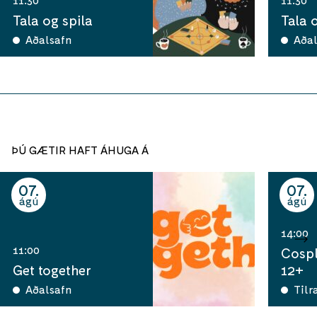
Tala og spila
Tala 
Aðalsafn
Aðal
ÞÚ GÆTIR HAFT ÁHUGA Á
07
07
ágú
ágú
14:00
11:00
Cospl
Get together
12+
Aðalsafn
Tilr