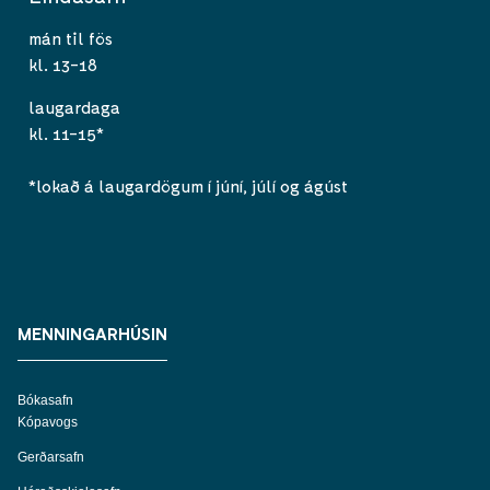
mán til fös
kl. 13-18
laugardaga
kl. 11-15*
*lokað á laugardögum í júní, júlí og ágúst
MENNINGARHÚSIN
Bókasafn
Kópavogs
Gerðarsafn