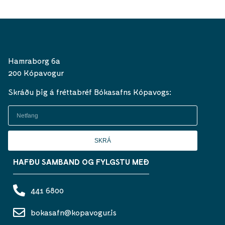
Hamraborg 6a
200 Kópavogur
Skráðu þig á fréttabréf Bókasafns Kópavogs:
SKRÁ
HAFÐU SAMBAND OG FYLGSTU MEÐ
441 6800
bokasafn@kopavogur.is