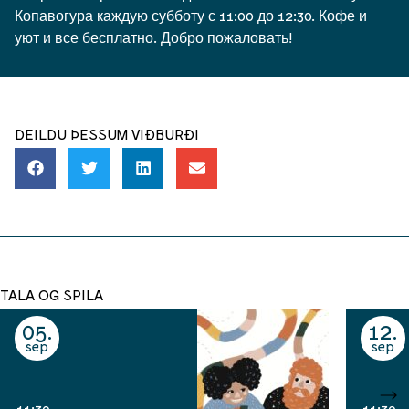
Копавогура каждую субботу с 11:00 до 12:30. Кофе и
уют и все бесплатно. Добро пожаловать!
DEILDU ÞESSUM VIÐBURÐI
TALA OG SPILA
05
12
sep
sep
11:30
11:30