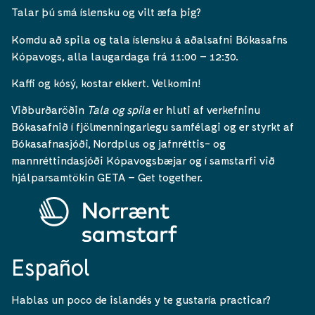
Talar þú smá íslensku og vilt æfa þig?
Komdu að spila og tala íslensku á aðalsafni Bókasafns
Kópavogs, alla laugardaga frá 11:00 – 12:30.
Kaffi og kósý, kostar ekkert. Velkomin!
Viðburðaröðin
Tala og spila
er hluti af verkefninu
Bókasafnið í fjölmenningarlegu samfélagi og er styrkt af
Bókasafnasjóði, Nordplus og jafnréttis- og
mannréttindasjóði Kópavogsbæjar og í samstarfi við
hjálparsamtökin GETA – Get together.
Español
Hablas un poco de islandés y te gustaría practicar?