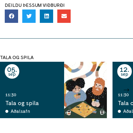
DEILDU ÞESSUM VIÐBURÐI
TALA OG SPILA
05
12
sep
sep
11:30
11:30
Tala og spila
Tala 
Aðalsafn
Aðal