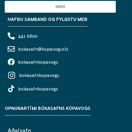
SKRÁ
HAFÐU SAMBAND OG FYLGSTU MEÐ
441 6800
bokasafn@kopavogur.is
bokasafnkopavogs
bokasafnkopavogs
bokasafnkopavogs
OPNUNARTÍMI BÓKASAFNS KÓPAVOGS
Aðalsafn