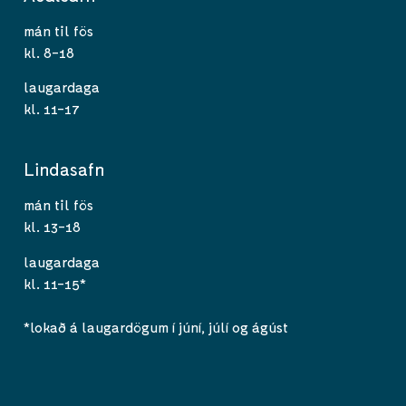
mán til fös
kl. 8-18
laugardaga
kl. 11-17
Lindasafn
mán til fös
kl. 13-18
laugardaga
kl. 11-15*
*lokað á laugardögum í júní, júlí og ágúst