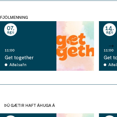
FJÖLMENNING
07
14
ágú
ágú
11:00
11:00
Get together
Get t
Aðalsafn
Aðal
ÞÚ GÆTIR HAFT ÁHUGA Á