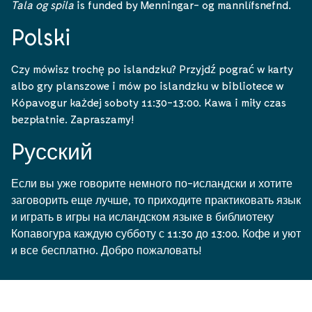
Tala og spila
is funded by Menningar- og mannlífsnefnd.
Polski
Czy mówisz trochę po islandzku? Przyjdź pograć w karty
albo gry planszowe i mów po islandzku w bibliotece w
Kópavogur każdej soboty 11:30-13:00. Kawa i miły czas
bezpłatnie. Zapraszamy!
Pусский
Если вы уже говорите немного по-исландски и хотите
заговорить еще лучше, то приходите практиковать язык
и играть в игры на исландском языке в библиотеку
Копавогура каждую субботу с 11:30 до 13:00. Кофе и уют
и все бесплатно. Добро пожаловать!