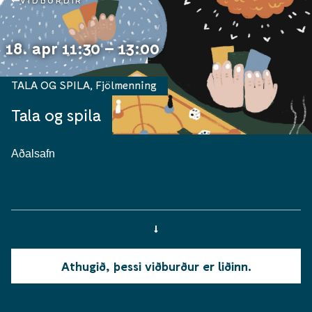
VIÐBURÐIR
18. apr 11:30 – 13:00
TALA OG SPILA
,
Fjölmenning
Tala og spila
Aðalsafn
Athugið, þessi viðburður er liðinn.