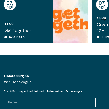
07
07
ágú
ágú
14:00
11:00
Cospl
Get together
12+
Aðalsafn
Tilr
Hamraborg 6a
200 Kópavogur
Skráðu þig á fréttabréf Bókasafns Kópavogs: