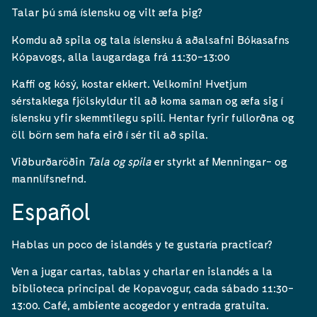
Talar þú smá íslensku og vilt æfa þig?
Komdu að spila og tala íslensku á aðalsafni Bókasafns
Kópavogs, alla laugardaga frá 11:30-13:00
Kaffi og kósý, kostar ekkert. Velkomin! Hvetjum
sérstaklega fjölskyldur til að koma saman og æfa sig í
íslensku yfir skemmtilegu spili. Hentar fyrir fullorðna og
öll börn sem hafa eirð í sér til að spila.
Viðburðaröðin
Tala og spila
er styrkt af Menningar- og
mannlífsnefnd.
Español
Hablas un poco de islandés y te gustaría practicar?
Ven a jugar cartas, tablas y charlar en islandés a la
biblioteca principal de Kopavogur, cada sábado 11:30-
13:00. Café, ambiente acogedor y entrada gratuita.