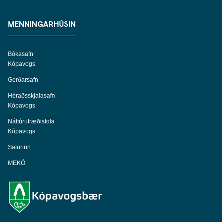
MENNINGARHÚSIN
Bókasafn
Kópavogs
Gerðarsafn
Héraðsskjalasafn
Kópavogs
Náttúrufræðistofa
Kópavogs
Salurinn
MEKÓ