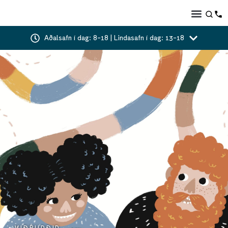
Aðalsafn í dag: 8-18 | Lindasafn í dag: 13-18