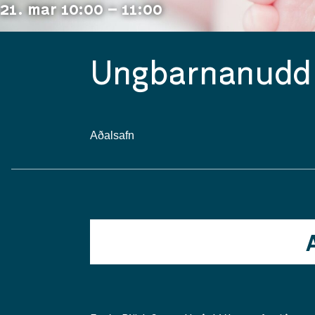
21. mar 10:00 – 11:00
Ungbarnanudd 
Aðalsafn