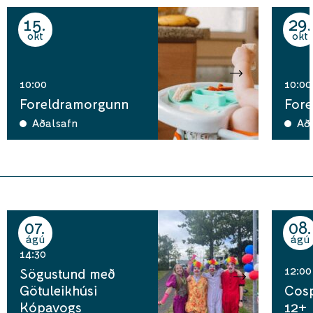
15
29
okt
okt
10:00
10:00
Foreldramorgunn
For
Aðalsafn
Að
07
08
ágú
ágú
14:30
12:00
Sögustund með
Götuleikhúsi
Cosp
Kópavogs
12+