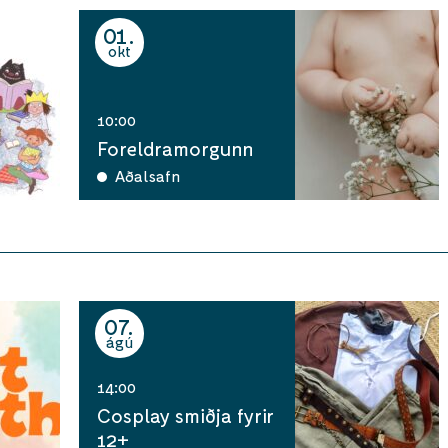
01
okt
10:00
Foreldramorgunn
Aðalsafn
07
ágú
14:00
Cosplay smiðja fyrir
12+