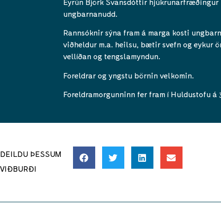
Eyrún Björk Svansdóttir hjúkrunarfræðingur 
ungbarnanudd.
Rannsóknir sýna fram á marga kosti ungbar
viðheldur m.a. heilsu, bætir svefn og eykur ö
vellíðan og tengslamyndun.
Foreldrar og yngstu börnin velkomin.
Foreldramorgunninn fer fram í Huldustofu á 
DEILDU ÞESSUM
VIÐBURÐI