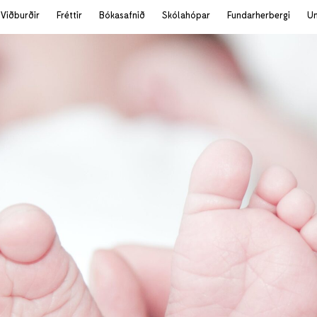
Viðburðir
Fréttir
Bókasafnið
Skólahópar
Fundarherbergi
U