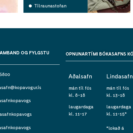
Tilraunastofan
SAMBAND OG FYLGSTU
OPNUNARTÍMI BÓKASAFNS K
 6800
Aðalsafn
Lindasafn
asafn@kopavogur.is
mán til fös
mán til fös
kl. 8-18
kl. 13-18
asafnkopavogs
laugardaga
laugardaga
kl. 11-17
kl. 11-15*
asafnkopavogs
asafnkopavogs
*lokað á