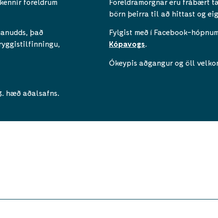
kennir foreldrum
Foreldramorgnar eru frábært tæ
börn þeirra til að hittast og e
nanudds, það
Fylgist með í Facebook-hópnu
ryggistilfinningu,
Kópavogs
.
Ókeypis aðgangur og öll velko
3. hæð aðalsafns.