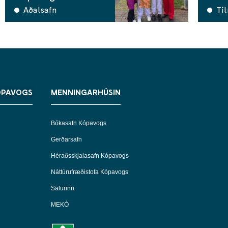
Aðalsafn
Ti
ÓPAVOGS
MENNINGARHÚSIN
Bókasafn Kópavogs
Gerðarsafn
Héraðsskjalasafn Kópavogs
Náttúrufræðistofa Kópavogs
Salurinn
MEKÓ