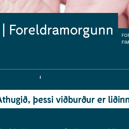
| Foreldramorgunn
FO
FI
Athugið, þessi viðburður er liðinn