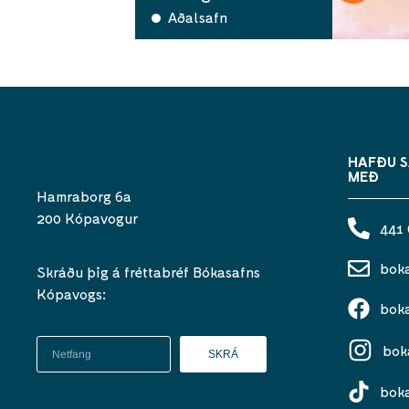
Aðalsafn
HAFÐU 
MEÐ
Hamraborg 6a
200 Kópavogur
441
bok
Skráðu þig á fréttabréf Bókasafns
Kópavogs:
bok
bok
SKRÁ
bok