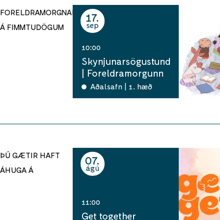
FORELDRAMORGNAR
17
sep
Á FIMMTUDÖGUM
10:00
Skynjunarsögustund
| Foreldramorgunn
Aðalsafn | 1. hæð
ÞÚ GÆTIR HAFT
07
ágú
ÁHUGA Á
11:00
Get together