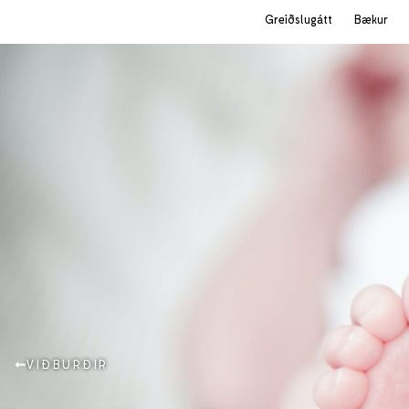
Greiðslugátt
Bækur
VIÐBURÐIR