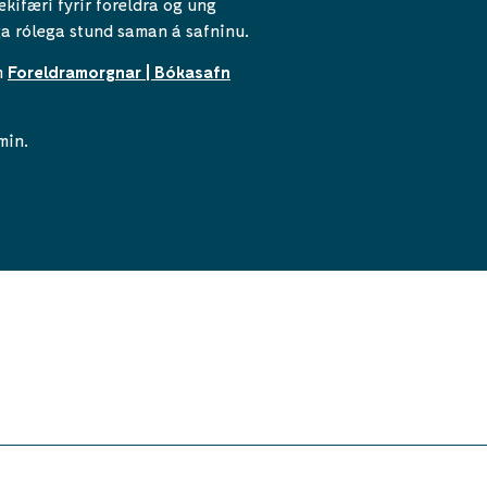
kifæri fyrir foreldra og ung
iga rólega stund saman á safninu.
m
Foreldramorgnar | Bókasafn
min.