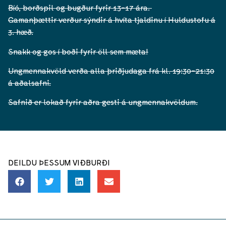
Bíó, borðspil og bugður fyrir 13-17 ára.
Gamanþættir verður sýndir á hvíta tjaldinu í Huldustofu á
3. hæð.
Snakk og gos í boði fyrir öll sem mæta!
Ungmennakvöld verða alla þriðjudaga frá kl. 19:30-21:30
á aðalsafni.
Safnið er lokað fyrir aðra gesti á ungmennakvöldum.
DEILDU ÞESSUM VIÐBURÐI