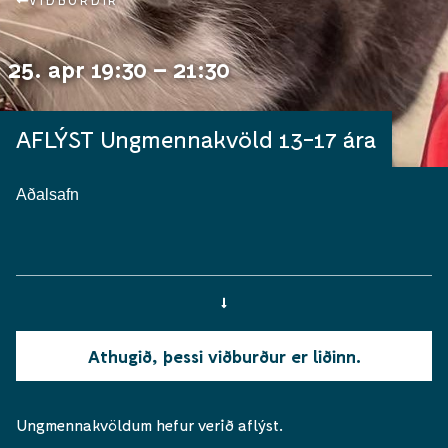
VIÐBURÐIR
25. apr 19:30 – 21:30
AFLÝST Ungmennakvöld 13-17 ára
Aðalsafn
Athugið, þessi viðburður er liðinn.
Ungmennakvöldum hefur verið aflýst.