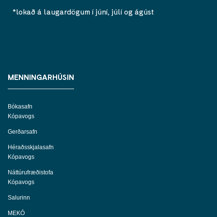
*lokað á laugardögum í júní, júlí og ágúst
MENNINGARHÚSIN
Bókasafn
Kópavogs
Gerðarsafn
Héraðsskjalasafn
Kópavogs
Náttúrufræðistofa
Kópavogs
Salurinn
MEKÓ