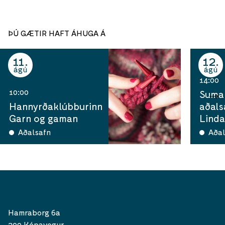
ÞÚ GÆTIR HAFT ÁHUGA Á
11
12
ágú
ágú
14:00
10:00
Sumar
Hannyrðaklúbburinn
aðals
Garn og gaman
Linda
Aðalsafn
Aðal
Hamraborg 6a
200 Kópavogur