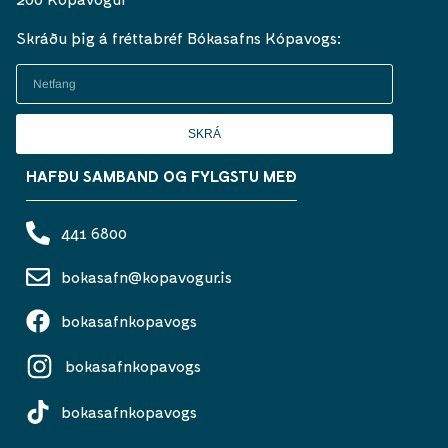
Skráðu þig á fréttabréf Bókasafns Kópavogs:
SKRÁ
HAFÐU SAMBAND OG FYLGSTU MEÐ
441 6800
bokasafn@kopavogur.is
bokasafnkopavogs
bokasafnkopavogs
bokasafnkopavogs