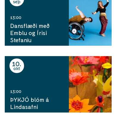
sep
13:00
Dansflæði með
Emblu og Írisi
Stefaníu
10
okt
13:00
ÞYKJÓ blóm á
Lindasafni