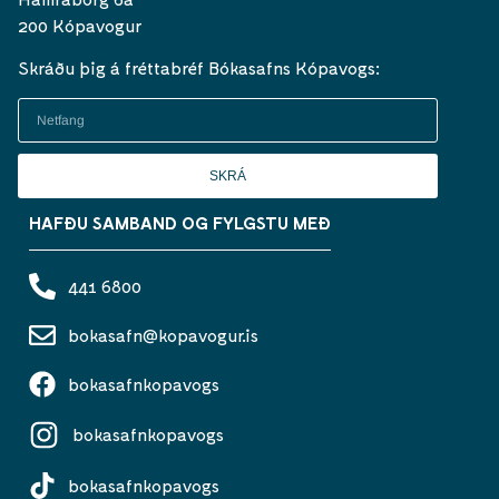
200 Kópavogur
Skráðu þig á fréttabréf Bókasafns Kópavogs:
SKRÁ
HAFÐU SAMBAND OG FYLGSTU MEÐ
441 6800
bokasafn@kopavogur.is
bokasafnkopavogs
bokasafnkopavogs
bokasafnkopavogs