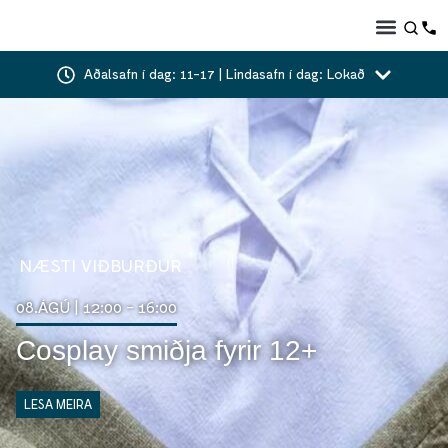
Aðalsafn í dag: 11-17 | Lindasafn í dag: Lokað
NÆSTI VIÐBURÐUR
08.ÁGÚ | 12:00 - 16:00
Cosplay smiðja fyrir 12+
LESA MEIRA