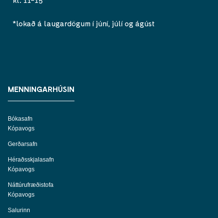
*lokað á laugardögum í júní, júlí og ágúst
MENNINGARHÚSIN
Bókasafn
Kópavogs
Gerðarsafn
Héraðsskjalasafn
Kópavogs
Náttúrufræðistofa
Kópavogs
Salurinn