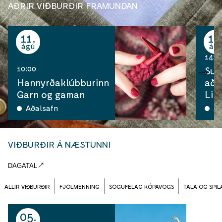
AÐRIR VIÐBURÐIR FRAMUNDAN
11
12
ágú
ág
14:0
10:00
Sum
Hannyrðaklúbburinn
aða
Garn og gaman
Lin
Aðalsafn
Að
VIÐBURÐIR Á NÆSTUNNI
DAGATAL
ALLIR VIÐBURÐIR
FJÖLMENNING
SÖGUFÉLAG KÓPAVOGS
TALA OG SPIL
05