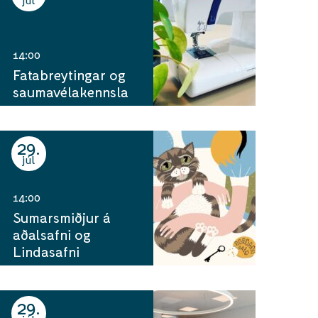
14:00
Fatabreytingar og
saumavélakennsla
29
júl
14:00
Sumarsmiðjur á
aðalsafni og
Lindasafni
29