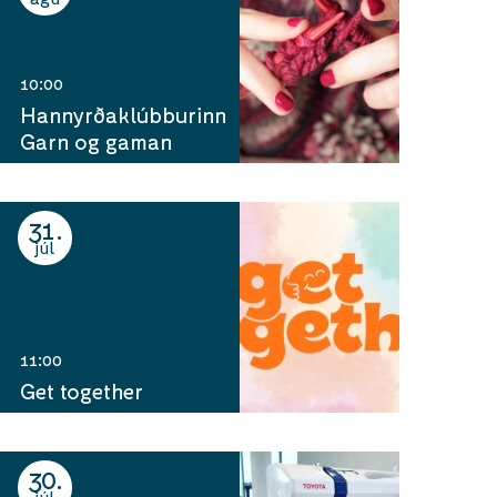
10:00
Hannyrðaklúbburinn
Garn og gaman
31
júl
11:00
Get together
30
júl