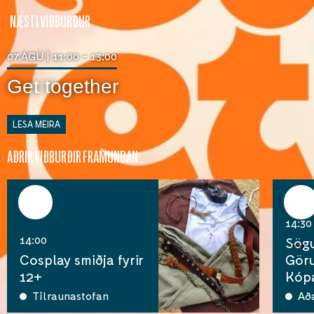
NÆSTI VIÐBURÐUR
07.ÁGÚ | 11:00 - 13:00
Get together
LESA MEIRA
AÐRIR VIÐBURÐIR FRAMUNDAN
07
07
ágú
ágú
14:30
14:00
Sög
Cosplay smiðja fyrir
Göru
12+
Kóp
Tilraunastofan
Að