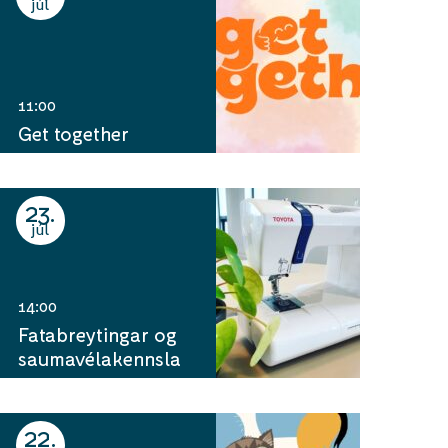
júl
11:00
Get together
23
júl
14:00
Fatabreytingar og
saumavélakennsla
22