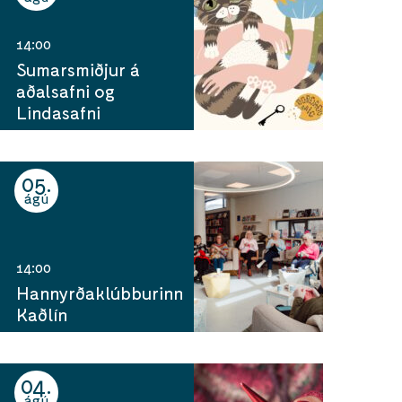
14:00
Sumarsmiðjur á
aðalsafni og
Lindasafni
05
ágú
14:00
Hannyrðaklúbburinn
Kaðlín
04
ágú