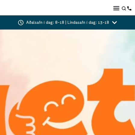
Aðalsafn í dag: 8-18 | Lindasafn í dag: 13-18