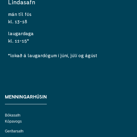
Lindasafn
mán til fös
kl. 13-18
laugardaga
kl. 11-15*
*lokað á laugardögum í júní, júlí og ágúst
MENNINGARHÚSIN
Bókasafn
Kópavogs
Gerðarsafn