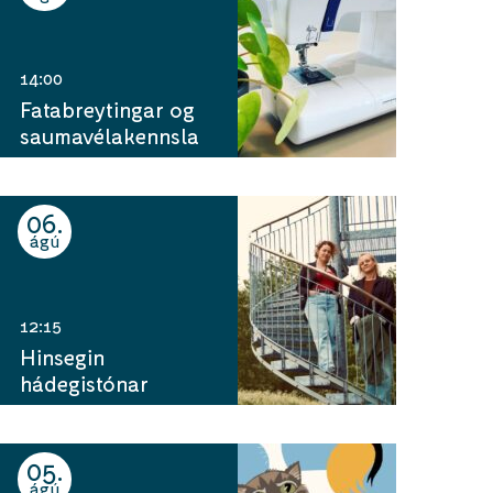
14:00
Fatabreytingar og
saumavélakennsla
06
ágú
12:15
Hinsegin
hádegistónar
05
ágú