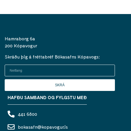
Hamraborg 6a
200 Kópavogur
Skráðu þig á fréttabréf Bókasafns Kópavogs:
SKRÁ
HAFÐU SAMBAND OG FYLGSTU MEÐ
441 6800
bokasafn@kopavogur.is