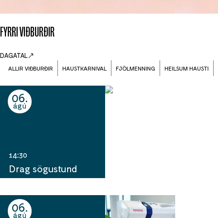
FYRRI VIÐBURÐIR
DAGATAL
ALLIR VIÐBURÐIR
HAUSTKARNIVAL
FJÖLMENNING
HEILSUM HAUSTI
06
ágú
14:30
Drag sögustund
06
ágú