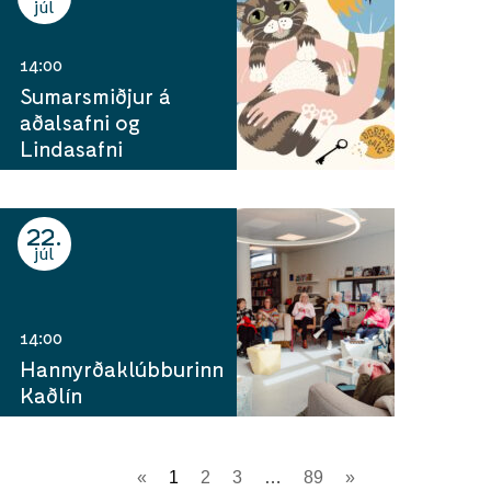
júl
14:00
Sumarsmiðjur á
aðalsafni og
Lindasafni
22
júl
14:00
Hannyrðaklúbburinn
Kaðlín
«
1
2
3
…
89
»