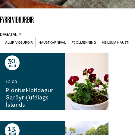
FYRRI VIÐBURÐIR
DAGATAL
ALLIR VIÐBURÐIR
HAUSTKARNIVAL
FJÖLMENNING
HEILSUM HAUSTI
30
maí
12:00
Plöntuskiptidagur
Garðyrkjufélags
Íslands
13
maí