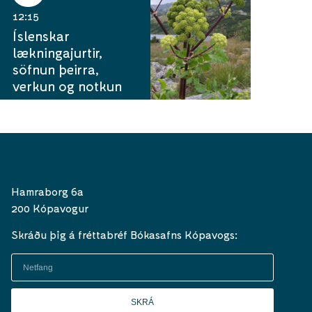
12:15
Íslenskar
lækningajurtir,
söfnun þeirra,
verkun og notkun
Hamraborg 6a
200 Kópavogur
Skráðu þig á fréttabréf Bókasafns Kópavogs:
SKRÁ