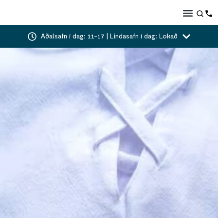
Aðalsafn í dag: 11-17 | Lindasafn í dag: Lokað