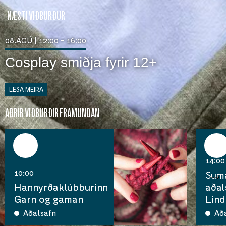
NÆSTI VIÐBURÐUR
08.ÁGÚ | 12:00 - 16:00
Cosplay smiðja fyrir 12+
LESA MEIRA
AÐRIR VIÐBURÐIR FRAMUNDAN
11
12
ágú
ágú
14:00
10:00
Suma
Hannyrðaklúbburinn
aðal
Garn og gaman
Lind
Aðalsafn
Að