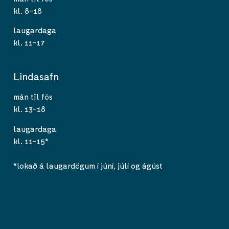
kl. 8-18
laugardaga
kl. 11-17
Lindasafn
mán til fös
kl. 13-18
laugardaga
kl. 11-15*
*lokað á laugardögum í júní, júlí og ágúst