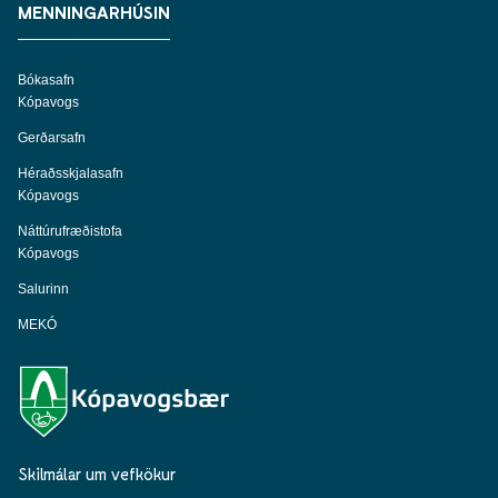
MENNINGARHÚSIN
Bókasafn
Kópavogs
Gerðarsafn
Héraðsskjalasafn
Kópavogs
Náttúrufræðistofa
Kópavogs
Salurinn
MEKÓ
Skilmálar um vefkökur