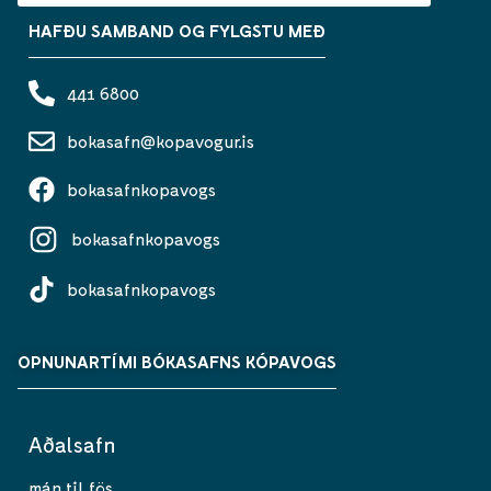
HAFÐU SAMBAND OG FYLGSTU MEÐ
441 6800
bokasafn@kopavogur.is
bokasafnkopavogs
bokasafnkopavogs
bokasafnkopavogs
OPNUNARTÍMI BÓKASAFNS KÓPAVOGS
Aðalsafn
mán til fös