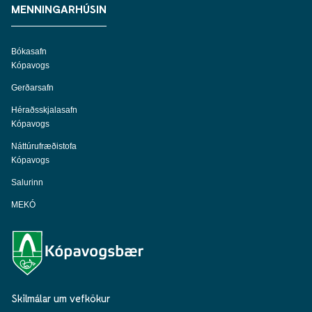
MENNINGARHÚSIN
Bókasafn
Kópavogs
Gerðarsafn
Héraðsskjalasafn
Kópavogs
Náttúrufræðistofa
Kópavogs
Salurinn
MEKÓ
Skilmálar um vefkökur