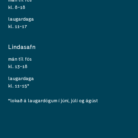
kl. 8-18
laugardaga
kl. 11-17
Lindasafn
mán til fös
kl. 13-18
laugardaga
kl. 11-15*
*lokað á laugardögum í júní, júlí og ágúst