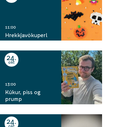
11:00
Hrekkjavökuperl
24
okt
13:00
Kúkur, piss og
prump
24
okt