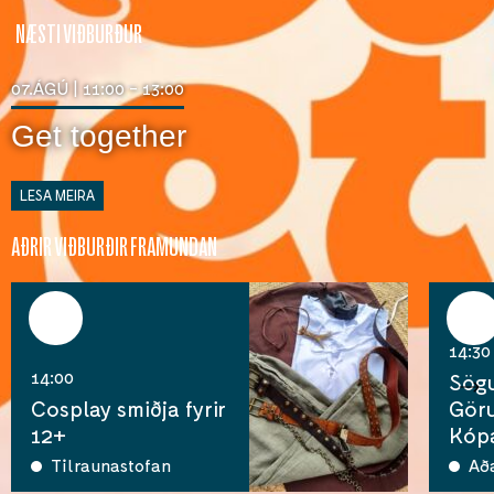
NÆSTI VIÐBURÐUR
07.ÁGÚ | 11:00 - 13:00
Get together
LESA MEIRA
AÐRIR VIÐBURÐIR FRAMUNDAN
07
07
ágú
ágú
14:30
14:00
Sög
Cosplay smiðja fyrir
Göru
12+
Kóp
Tilraunastofan
Að