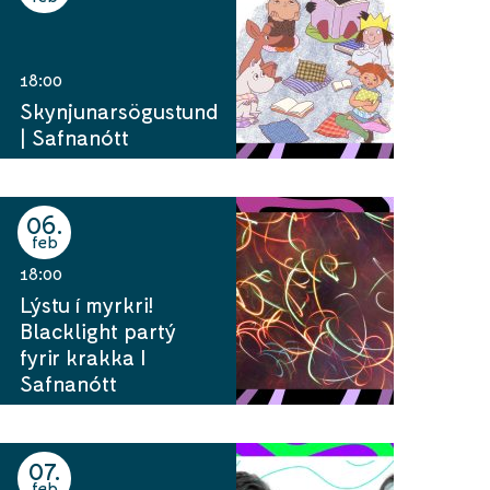
18:00
Skynjunarsögustund
| Safnanótt
06
feb
18:00
Lýstu í myrkri!
Blacklight partý
fyrir krakka I
Safnanótt
07
feb