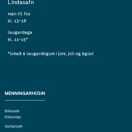
Lindasafn
mán til fös
kl. 13-18
laugardaga
kl. 11-15*
*lokað á laugardögum í júní, júlí og ágúst
MENNINGARHÚSIN
Bókasafn
Kópavogs
Gerðarsafn