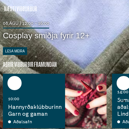
NÆSTI VIÐBURÐUR
08.ÁGÚ | 12:00 - 16:00
Cosplay smiðja fyrir 12+
LESA MEIRA
AÐRIR VIÐBURÐIR FRAMUNDAN
11
12
ágú
ágú
14:00
10:00
Suma
Hannyrðaklúbburinn
aðal
Garn og gaman
Lind
Aðalsafn
Að