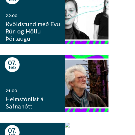
22:00
Kvöldstund með Evu
Rún og Höllu
Þórlaugu
07
feb
21:00
Heimstónlist á
Safnanótt
07
feb