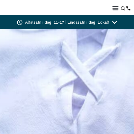
Aðalsafn í dag: 11-17 | Lindasafn í dag: Lokað