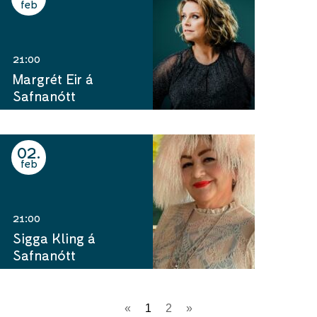
feb
21:00
Margrét Eir á
Safnanótt
02
feb
21:00
Sigga Kling á
Safnanótt
«
1
2
»