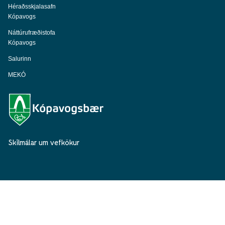
Héraðsskjalasafn
Kópavogs
Náttúrufræðistofa
Kópavogs
Salurinn
MEKÓ
Skilmálar um vefkökur