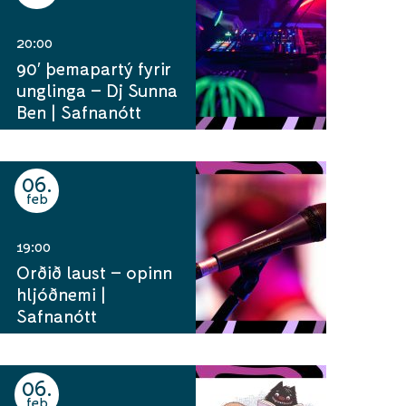
20:00
90′ þemapartý fyrir
unglinga – Dj Sunna
Ben | Safnanótt
06
feb
19:00
Orðið laust – opinn
hljóðnemi |
Safnanótt
06
feb