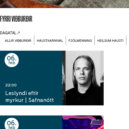
FYRRI VIÐBURÐIR
DAGATAL
ALLIR VIÐBURÐIR
HAUSTKARNIVAL
FJÖLMENNING
HEILSUM HAUSTI
06
feb
22:00
Leslyndi eftir
myrkur | Safnanótt
06
feb