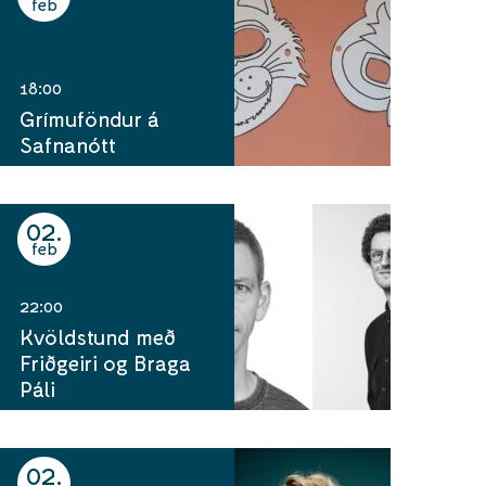
feb
18:00
Grímuföndur á
Safnanótt
02
feb
22:00
Kvöldstund með
Friðgeiri og Braga
Páli
02