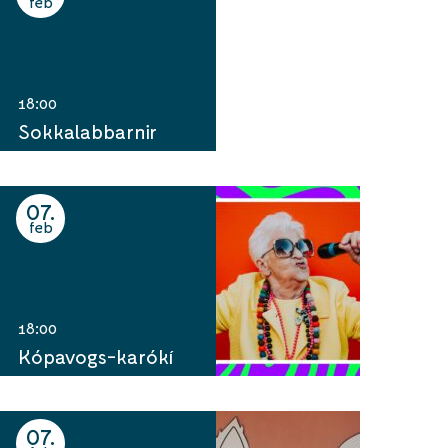
feb
18:00
Sokkalabbarnir
07
feb
18:00
Kópavogs-karókí
07