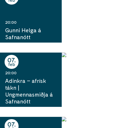
20:00
Gunni Helga á
Safnanótt
07
feb
20:00
Adinkra – afrísk
tákn |
Ungmennasmiðja á
Safnanótt
07