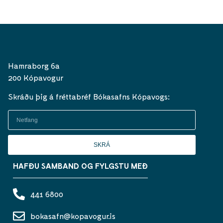
Hamraborg 6a
200 Kópavogur
Skráðu þig á fréttabréf Bókasafns Kópavogs:
SKRÁ
HAFÐU SAMBAND OG FYLGSTU MEÐ
441 6800
bokasafn@kopavogur.is