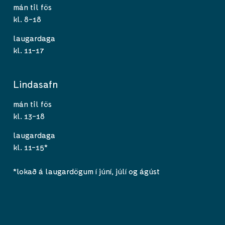
mán til fös
kl. 8-18
laugardaga
kl. 11-17
Lindasafn
mán til fös
kl. 13-18
laugardaga
kl. 11-15*
*lokað á laugardögum í júní, júlí og ágúst