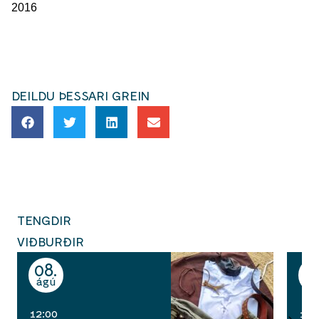
2016
DEILDU ÞESSARI GREIN
TENGDIR
VIÐBURÐIR
08
1
ágú
ág
12:00
10: