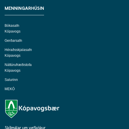
MENNINGARHÚSIN
Bókasafn
Kópavogs
Gerðarsafn
Héraðsskjalasafn
Kópavogs
Náttúrufræðistofa
Kópavogs
Salurinn
MEKÓ
Skilmálar um vefkökur