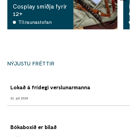
Cosplay smiðja fyrir
Ha
12+
Ga
Tilraunastofan
A
NÝJUSTU FRÉTTIR
Lokað á frídegi verslunarmanna
31. júlí 2026
Bókaboxið er bilað