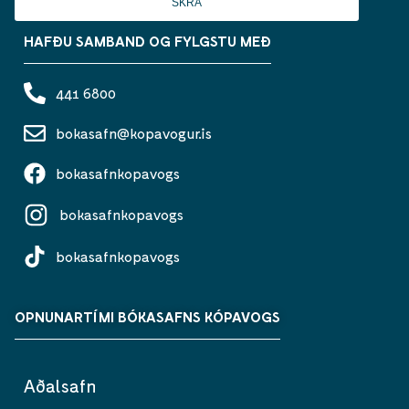
SKRÁ
HAFÐU SAMBAND OG FYLGSTU MEÐ
441 6800
bokasafn@kopavogur.is
bokasafnkopavogs
bokasafnkopavogs
bokasafnkopavogs
OPNUNARTÍMI BÓKASAFNS KÓPAVOGS
Aðalsafn