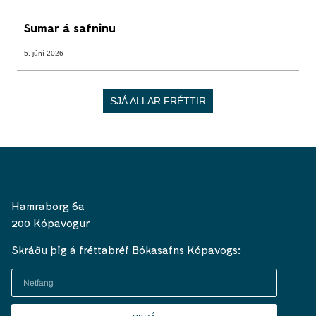
Sumar á safninu
5. júní 2026
SJÁ ALLAR FRÉTTIR
Hamraborg 6a
200 Kópavogur
Skráðu þig á fréttabréf Bókasafns Kópavogs: