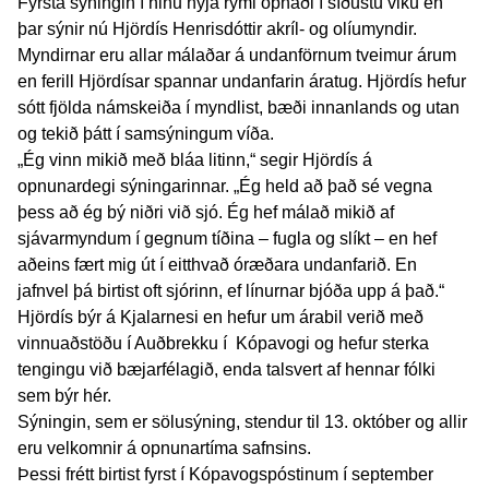
Fyrsta sýningin í hinu nýja rými opnaði í síðustu viku en
þar sýnir nú Hjördís Henrisdóttir akríl- og olíumyndir.
Myndirnar eru allar málaðar á undanförnum tveimur árum
en ferill Hjördísar spannar undanfarin áratug. Hjördís hefur
sótt fjölda námskeiða í myndlist, bæði innanlands og utan
og tekið þátt í samsýningum víða.
„Ég vinn mikið með bláa litinn,“ segir Hjördís á
opnunardegi sýningarinnar. „Ég held að það sé vegna
þess að ég bý niðri við sjó. Ég hef málað mikið af
sjávarmyndum í gegnum tíðina – fugla og slíkt – en hef
aðeins fært mig út í eitthvað óræðara undanfarið. En
jafnvel þá birtist oft sjórinn, ef línurnar bjóða upp á það.“
Hjördís býr á Kjalarnesi en hefur um árabil verið með
vinnuaðstöðu í Auðbrekku í Kópavogi og hefur sterka
tengingu við bæjarfélagið, enda talsvert af hennar fólki
sem býr hér.
Sýningin, sem er sölusýning, stendur til 13. október og allir
eru velkomnir á opnunartíma safnsins.
Þessi frétt birtist fyrst í Kópavogspóstinum í september