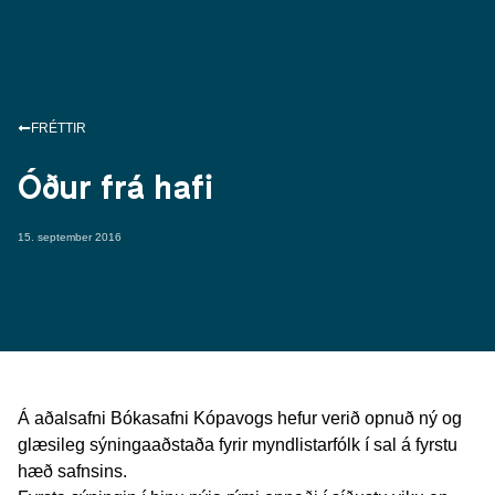
FRÉTTIR
Óður frá hafi
15. september 2016
Á aðalsafni Bókasafni Kópavogs hefur verið opnuð ný og
glæsileg sýningaaðstaða fyrir myndlistarfólk í sal á fyrstu
hæð safnsins.