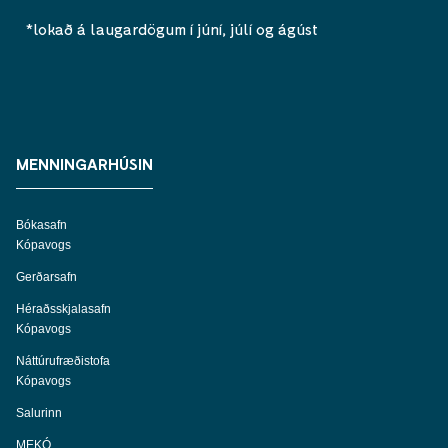
*lokað á laugardögum í júní, júlí og ágúst
MENNINGARHÚSIN
Bókasafn
Kópavogs
Gerðarsafn
Héraðsskjalasafn
Kópavogs
Náttúrufræðistofa
Kópavogs
Salurinn
MEKÓ