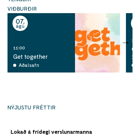
VIÐBURÐIR
07
0
ágú
ág
14:
11:00
Cos
Get together
12
Aðalsafn
T
NÝJUSTU FRÉTTIR
Lokað á frídegi verslunarmanna