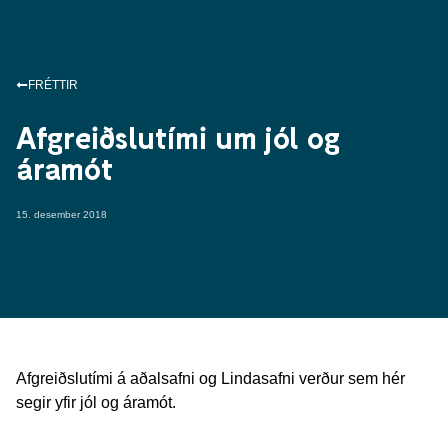
FRÉTTIR
Afgreiðslutími um jól og
áramót
15. desember 2018
Afgreiðslutími á aðalsafni og Lindasafni verður sem hér
segir yfir jól og áramót.