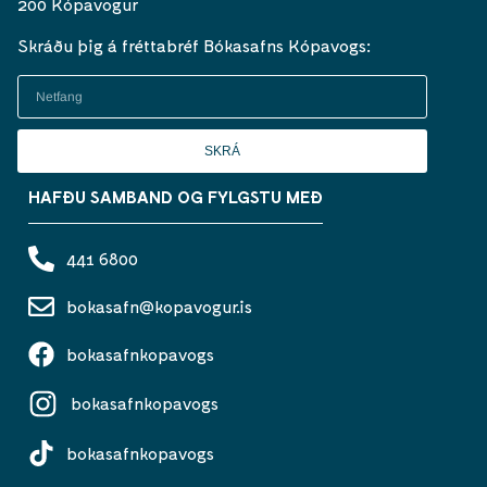
200 Kópavogur
Skráðu þig á fréttabréf Bókasafns Kópavogs:
SKRÁ
HAFÐU SAMBAND OG FYLGSTU MEÐ
441 6800
bokasafn@kopavogur.is
bokasafnkopavogs
bokasafnkopavogs
bokasafnkopavogs