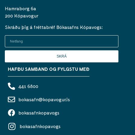
Hamraborg 6a
200 Kópavogur
Skráðu þig á fréttabréf Bókasafns Kópavogs:
SKRÁ
HAFÐU SAMBAND OG FYLGSTU MEÐ
441 6800
bokasafn@kopavogur.is
bokasafnkopavogs
bokasafnkopavogs