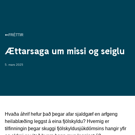
FRÉTTIR
Ættarsaga um missi og seiglu
5. mars 2025
Hvaða áhrif hefur það þegar afar sjaldgæf en arfgeng
heilablæðing leggst á eina fjölskyldu? Hvernig er
tilfinningin þegar skuggi fjölskyldusjúkdómsins hangir yfir