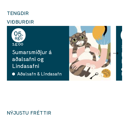
TENGDIR
VIÐBURÐIR
05
0
ágú
ág
14:00
14:
Sumarsmiðjur á
Ha
aðalsafni og
Ka
Lindasafni
A
Aðalsafn & Lindasafn
han
NÝJUSTU FRÉTTIR