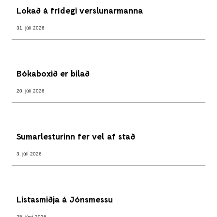
Lokað á frídegi verslunarmanna
31. júlí 2026
Bókaboxið er bilað
20. júlí 2026
Sumarlesturinn fer vel af stað
3. júlí 2026
Listasmiðja á Jónsmessu
25. júní 2026