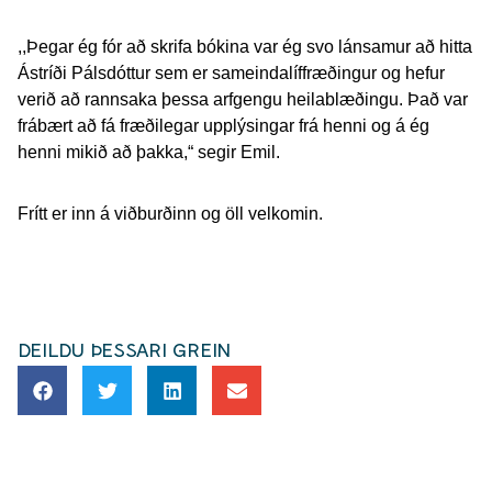
,,Þegar ég fór að skrifa bókina var ég svo lánsamur að hitta
Ástríði Pálsdóttur sem er sameindalíffræðingur og hefur
verið að rannsaka þessa arfgengu heilablæðingu. Það var
frábært að fá fræðilegar upplýsingar frá henni og á ég
henni mikið að þakka,“ segir Emil.
Frítt er inn á viðburðinn og öll velkomin.
DEILDU ÞESSARI GREIN