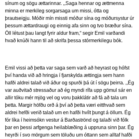
sínum og sögu ættarinnar. ,,Saga hennar og ættmenna
minna er merkileg sorgarsaga um missi, ótta og
þrautseigju. Móðir mín missti móður sína og móðursystur úr
þessum ættardraugi og einnig afa sinn og tvo bræður sína.
Öll létust þau langt fyrir aldur fram,“ segir Emil varðandi
hvað knúði hann til að skrifa þessa stórmerkilegu bók.
Emil vissi að þetta var saga sem varð að heyrast og hófst
því handa við að hringja í fjarskylda ættingja sem hann
hafði aldrei talað við áður og spurði þá út í sögu þeirra. ,,Ég
var auðvitað stressaður að ég myndi rífa upp gömul sár en
allir tóku mér mjög vel og voru þakklátir að fá að tala um
þetta. Margir höfðu orð á því að þetta væri eitthvað sem
aldrei hefði verið talað um en hafði hvílt þungt á öllum. Ég
fór líka í heimsókn vestur á Barðaströnd og talaði við fólk
þar en þessi arfgenga heilablæðing á uppruna sinn þar. Ég
heyrði í svo mörgum sem töluðu um óttann sem alltaf hafði