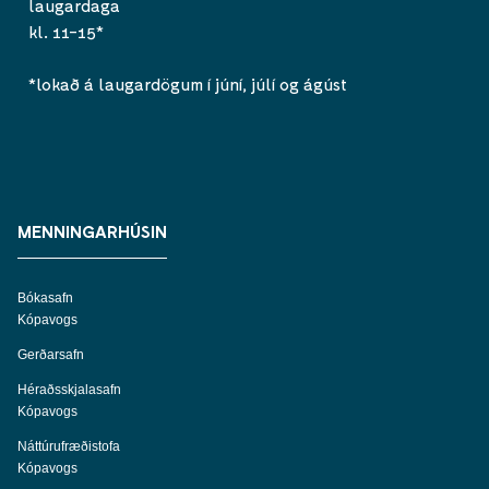
laugardaga
kl. 11-15*
*lokað á laugardögum í júní, júlí og ágúst
MENNINGARHÚSIN
Bókasafn
Kópavogs
Gerðarsafn
Héraðsskjalasafn
Kópavogs
Náttúrufræðistofa
Kópavogs