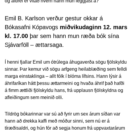
og aldrei er vitað hvern hann mun leggjast á?
Emil B. Karlson verður gestur okkar á
Bókasafni Kópavogs
miðvikudaginn 12. mars
kl. 17.00
þar sem hann mun ræða bók sína
Sjávarföll – ættarsaga.
Í henni fjallar Emil um ótrúlega áhugaverða sögu fjölskyldu
sinnar. Þar kemur við sögu arfgeng heilablæðing sem felldi
marga einstaklinga – allt fólk í blóma lífsins. Hann lýsir á
áhrifaríkan hátt þessu ættarmeini og hvaða áhrif það hafði
á fimm ættliði fjölskyldu hans, frá upplausn fjölskyldna og
afleiðingum sem meinið olli.
Tildrög bókarinnar var sú að fyrir um sex árum síðan var
hann að drekka kaffi með móður sinni, sem nú er á
tíræðisaldri, og hún fór að segja honum frá uppvaxtarárum