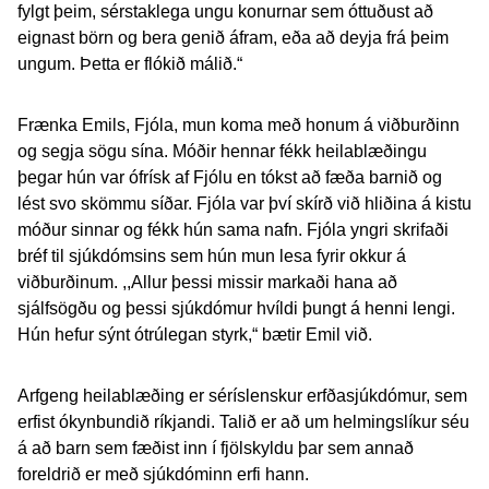
fylgt þeim, sérstaklega ungu konurnar sem óttuðust að
eignast börn og bera genið áfram, eða að deyja frá þeim
ungum. Þetta er flókið málið.“
Frænka Emils, Fjóla, mun koma með honum á viðburðinn
og segja sögu sína. Móðir hennar fékk heilablæðingu
þegar hún var ófrísk af Fjólu en tókst að fæða barnið og
lést svo skömmu síðar. Fjóla var því skírð við hliðina á kistu
móður sinnar og fékk hún sama nafn. Fjóla yngri skrifaði
bréf til sjúkdómsins sem hún mun lesa fyrir okkur á
viðburðinum. ,,Allur þessi missir markaði hana að
sjálfsögðu og þessi sjúkdómur hvíldi þungt á henni lengi.
Hún hefur sýnt ótrúlegan styrk,“ bætir Emil við.
Arfgeng heilablæðing er séríslenskur erfðasjúkdómur, sem
erfist ókynbundið ríkjandi. Talið er að um helmingslíkur séu
á að barn sem fæðist inn í fjölskyldu þar sem annað
foreldrið er með sjúkdóminn erfi hann.