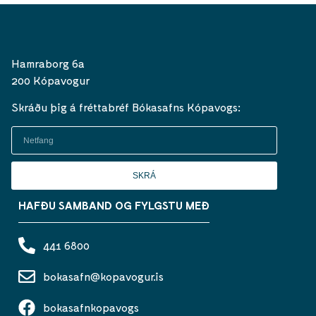
Hamraborg 6a
200 Kópavogur
Skráðu þig á fréttabréf Bókasafns Kópavogs:
SKRÁ
HAFÐU SAMBAND OG FYLGSTU MEÐ
441 6800
bokasafn@kopavogur.is
bokasafnkopavogs