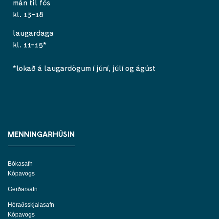
mán til fös
kl. 13-18
laugardaga
kl. 11-15*
*lokað á laugardögum í júní, júlí og ágúst
MENNINGARHÚSIN
Bókasafn
Kópavogs
Gerðarsafn
Héraðsskjalasafn
Kópavogs