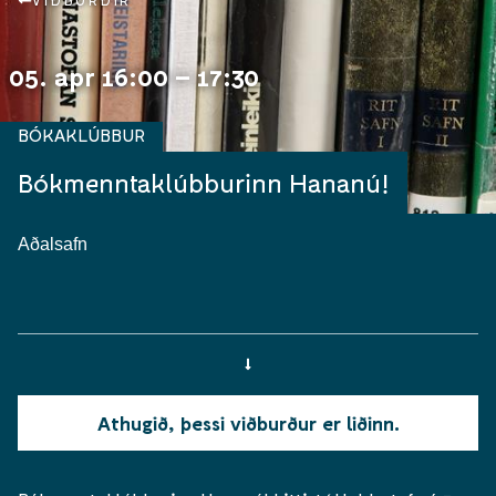
VIÐBURÐIR
05. apr 16:00 – 17:30
BÓKAKLÚBBUR
Bókmenntaklúbburinn Hananú!
Aðalsafn
Athugið, þessi viðburður er liðinn.