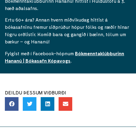
Bókmenntaklúbburinn Hananú! hittist í Huldustofu á 3.
hæð aðalsafns.
Ertu 60+ ára? Annan hvern miðvikudag hittist á
bókasafninu fremur siðprúður hópur fólks og ræðir hinar
fögru orðlistir. Komið bara og gangið í bæinn, tölum um
bækur – og Hananú!
Fylgist með í Facebook-hópnum
Bókmenntaklúbburinn
Hananú | Bókasafn Kópavogs
.
DEILDU ÞESSUM VIÐBURÐI