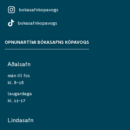
bokasafnkopavogs
bokasafnkopavogs
OPNUNARTÍMI BÓKASAFNS KÓPAVOGS
Aðalsafn
mán til fös
kl. 8-18
laugardaga
kl. 11-17
Lindasafn