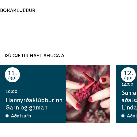
BÓKAKLÚBBUR
ÞÚ GÆTIR HAFT ÁHUGA Á
11
12
ágú
ágú
14:00
10:00
Sumar
Hannyrðaklúbburinn
aðals
Garn og gaman
Linda
Aðalsafn
Aðal