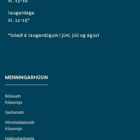
kl. 13-18
laugardaga
kl. 11-15*
*lokað á laugardögum í júní, júlí og ágúst
MENNINGARHÚSIN
Bókasafn
Kópavogs
Gerðarsafn
Héraðsskjalasafn
Kópavogs
Náttúrufræðistofa