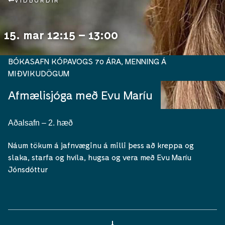
VIÐBURÐIR
15. mar 12:15 – 13:00
BÓKASAFN KÓPAVOGS 70 ÁRA
,
MENNING Á
MIÐVIKUDÖGUM
Afmælisjóga með Evu Maríu
Aðalsafn – 2. hæð
Náum tökum á jafnvæginu á milli þess að kreppa og
slaka, starfa og hvíla, hugsa og vera með Evu Maríu
Jónsdóttur