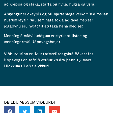
að kreppa og slaka, starfa og hvíla, hugsa og vera.
Aðgangur er ókeypis og öll hjartanlega velkomin á meðan
húsrúm leyfir. Þau sem hafa tök á að taka með sér
jógadýnu eru hvött til að taka hana með sér.
Menning á miðvikudögum er styrkt af lista- og
menningarráði Kópavogsbæjar.
Viðburðurinn er liður í afmælisdagskrá Bókasafns
Kópavogs en safnið verður 70 ára þann 15. mars.
Hlökkum til að sjá ykkur!
DEILDU ÞESSUM VIÐBURÐI