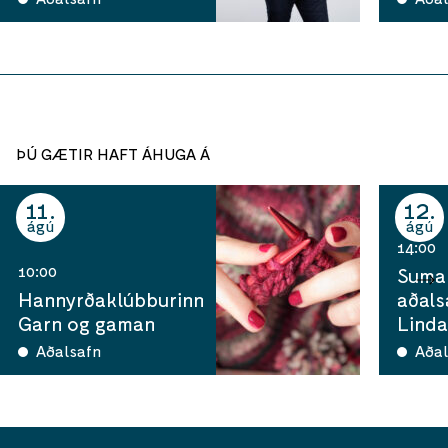
ÞÚ GÆTIR HAFT ÁHUGA Á
11
12
ágú
ágú
14:00
10:00
Sumar
Hannyrðaklúbburinn
aðals
Garn og gaman
Linda
Aðalsafn
Aðal