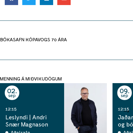
BÓKASAFN KÓPAVOGS 70 ÁRA
MENNING Á MIÐVIKUDÖGUM
02
09
sep
sep
12:15
12:15
Leslyndi | Andri
Jaðar
Snær Magnason
og b
Aðalsafn
Aðal