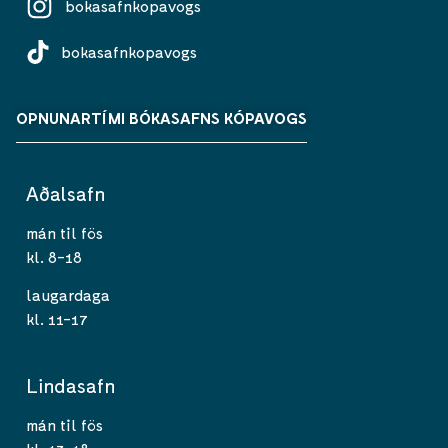
bokasafnkopavogs
bokasafnkopavogs
OPNUNARTÍMI BÓKASAFNS KÓPAVOGS
Aðalsafn
mán til fös
kl. 8-18
laugardaga
kl. 11-17
Lindasafn
mán til fös