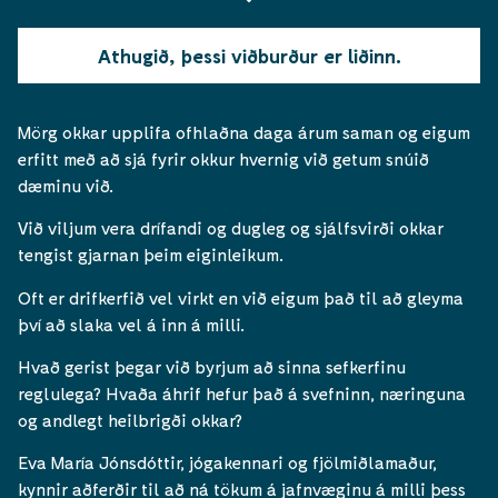
Athugið, þessi viðburður er liðinn.
Mörg okkar upplifa ofhlaðna daga árum saman og eigum
erfitt með að sjá fyrir okkur hvernig við getum snúið
dæminu við.
Við viljum vera drífandi og dugleg og sjálfsvirði okkar
tengist gjarnan þeim eiginleikum.
Oft er drifkerfið vel virkt en við eigum það til að gleyma
því að slaka vel á inn á milli.
Hvað gerist þegar við byrjum að sinna sefkerfinu
reglulega? Hvaða áhrif hefur það á svefninn, næringuna
og andlegt heilbrigði okkar?
Eva María Jónsdóttir, jógakennari og fjölmiðlamaður,
kynnir aðferðir til að ná tökum á jafnvæginu á milli þess