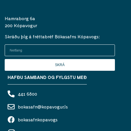
Hamraborg 6a
200 Kópavogur
Skráðu þig á fréttabréf Bókasafns Kópavogs:
SKRÁ
HAFÐU SAMBAND OG FYLGSTU MEÐ
441 6800
bokasafn@kopavogur.is
bokasafnkopavogs