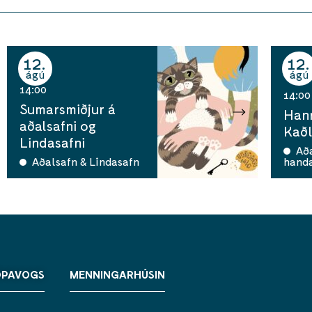
12
12
ágú
ágú
14:00
14:00
Sumarsmiðjur á
Han
aðalsafni og
Kaðl
Lindasafni
Aða
Aðalsafn & Lindasafn
hand
ÓPAVOGS
MENNINGARHÚSIN