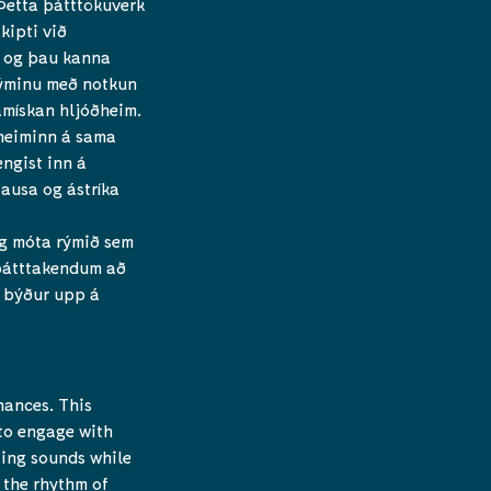
Þetta þátttökuverk
kipti við
ð og þau kanna
 rýminu með notkun
mískan hljóðheim.
ðheiminn á sama
engist inn á
ausa og ástríka
og móta rýmið sem
 þátttakendum að
em býður upp á
nances. This
 to engage with
ting sounds while
 the rhythm of