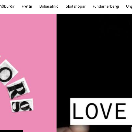
Viðburðir
Fréttir
Bókasafnið
Skólahópar
Fundarherbergi
Un