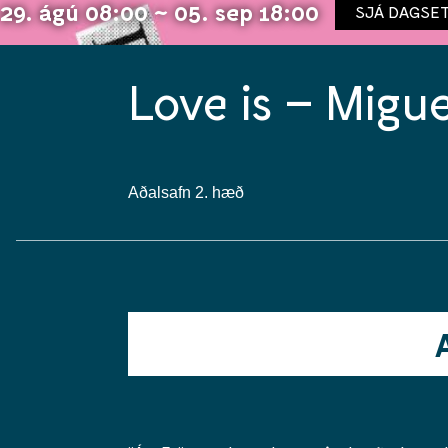
29. ágú 08:00 ~ 05. sep 18:00
SJÁ DAGSE
Love is – Migu
Aðalsafn 2. hæð