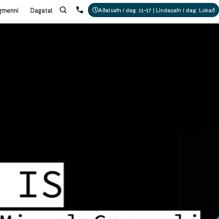
gmenni
Dagatal
Aðalsafn í dag: 11-17 | Lindasafn í dag: Lokað