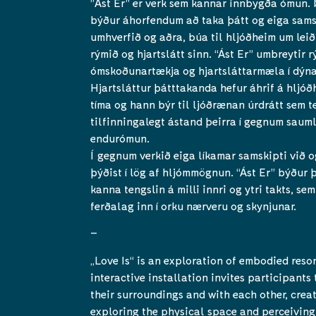
”Ást Er” er verk sem kannar innbygða ómun. 
býður áhorfendum að taka þátt og eiga sams
umhverfið og aðra, búa til hljóðheim um lei
rýmið og hjartslátt sinn. “Ást Er” umbreytir
ómskoðunartækja og hjartsláttarmæla í dýna
Hjartsláttur þátttakanda hefur áhrif á hljó
tíma og hann býr til ljóðrænan úrdrátt sem t
tilfinningalegt ástand þeirra í gegnum sauml
endurómun.
Í gegnum verkið eiga líkamar samskipti við 
þýðist í lög af hljómmögnun. “Ást Er” býður
kanna tengslin á milli innri og ytri takts, s
ferðalag inn í orku nærveru og skynjunar.
–
„Love Is“ is an exploration of embodied reso
interactive installation invites participants
their surroundings and with each other, crea
exploring the physical space and perceiving