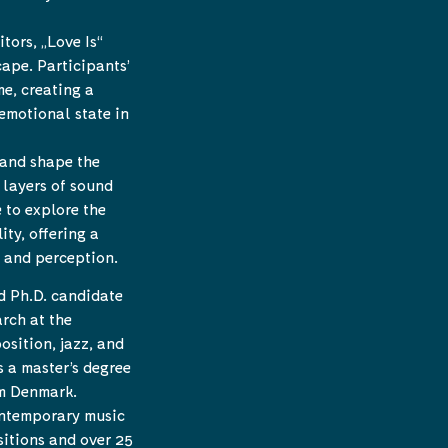
tors, „Love Is“
ape. Participants’
me, creating a
 emotional state in
 and shape the
 layers of sound
 to explore the
ty, offering a
e and perception.
d Ph.D. candidate
arch at the
osition, jazz, and
 a master’s degree
m Denmark.
ontemporary music
sitions and over 25