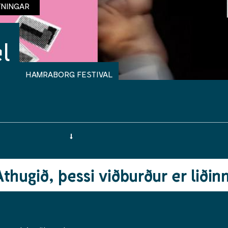
TNINGAR
el
HAMRABORG FESTIVAL
Athugið, þessi viðburður er liðinn