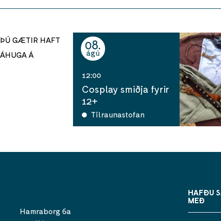
ÞÚ GÆTIR HAFT
08
ágú
ÁHUGA Á
12:00
Cosplay smiðja fyrir
12+
Tilraunastofan
HAFÐU 
MEÐ
Hamraborg 6a