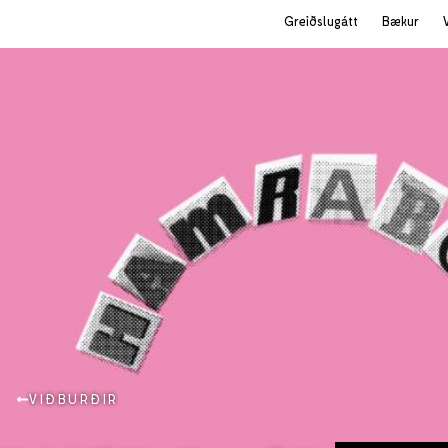
Greiðslugátt
Bækur
VIÐBURÐIR