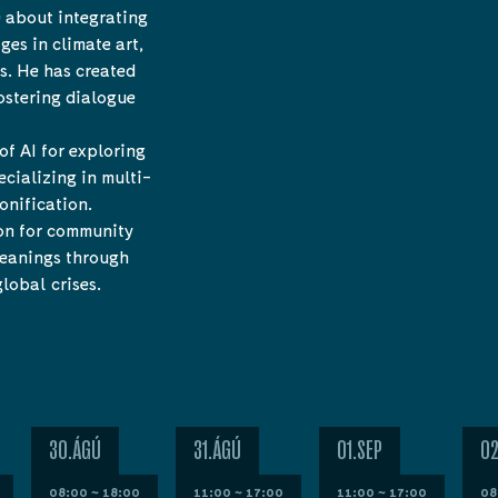
e about integrating
ges in climate art,
es. He has created
ostering dialogue
of AI for exploring
cializing in multi-
onification.
ion for community
eanings through
global crises.
30.ÁGÚ
31.ÁGÚ
01.SEP
02
08:00 ~ 18:00
11:00 ~ 17:00
11:00 ~ 17:00
08