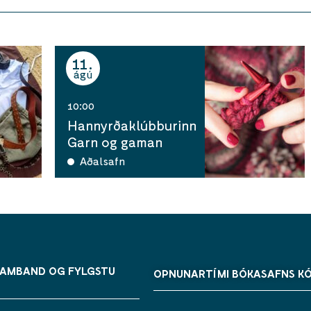
11
ágú
10:00
Hannyrðaklúbburinn
Garn og gaman
Aðalsafn
SAMBAND OG FYLGSTU
OPNUNARTÍMI BÓKASAFNS K